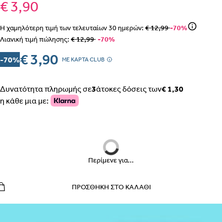
€ 3,90
Η χαμηλότερη τιμή των τελευταίων
30
ημερών:
€ 12,99
-70%
Λιανική τιμή πώλησης:
€ 12,99
-70%
ΒΗΜΑ 1
€ 3,90
-70%
MΕ ΚΑΡΤΑ CLUB
Δυνατότητα πληρωμής σε
3
άτοκες δόσεις των
€ 1,30
η κάθε μια με:
ΒΗΜΑ 2
Περίμενε για...
ΠΡΟΣΘΉΚΗ ΣΤΟ ΚΑΛΆΘΙ
ΕΣΩΡΟΥΧΑ ΕΓΚΥΜΟΣΥΝΗΣ – ΣΛΙΠ, ΖΩΝΗ, ΚΟΡΣΕΣ
ΠΩΣ ΠΑΙΡΝΟΥΜΕ ΤΑ ΜΕΤΡΑ
ΒΗΜΑ 1