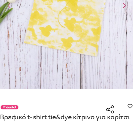
Είναι για δώρο;
Με την προσφορά
θα λάβεις δωρεάν το είδος με τη χαμηλότερη
ΟΧΙ
ΝΑΙ
αγοράσεις τουλάχιστον
Μήνυμα
Με την προσφορά
κερδίζεις έκπτωση
στο καλάθι, αν αγοράσεις τ
με την ειδική σήμανση.
Από
Λεπτομέρειες που θα ήθελες να γνωρίζουμε για το δώρο σου
Οδηγός μεγεθών μαμάς
ΠΗΓΑΙΝΕ ΣΤΟ ΚΑΛΑΘΙ
(
)
ΑΠΟΘΉΚΕΥΣΕ
ΕΣΩΡΟΥΧΑ ΕΓΚΥΜΟΣΥΝΗΣ – ΤΟ ΣΟΥΤΙΕΝ ΠΩΣ
ΠΑΙΡΝΟΥΜΕ ΤΑ ΜΕΤΡΑ
ΒΗΜΑ 1
ΒΗΜΑ 2
Βρεφικό t-shirt tie&dye κίτρινο για κορίτσι