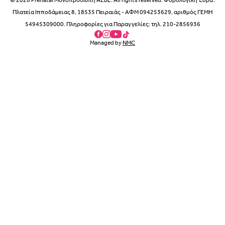
© 2026 Prénatal Μονοπρόσωπη ΑΕΒΕ. All rights reserved. Φορολογική Έδρα :
Πλατεία Ιπποδάμειας 8, 18535 Πειραιάς - ΑΦΜ 094253629, αριθμός ΓΕΜΗ
54945309000. Πληροφορίες για Παραγγελίες: τηλ. 210-2856936
Managed by
NMC