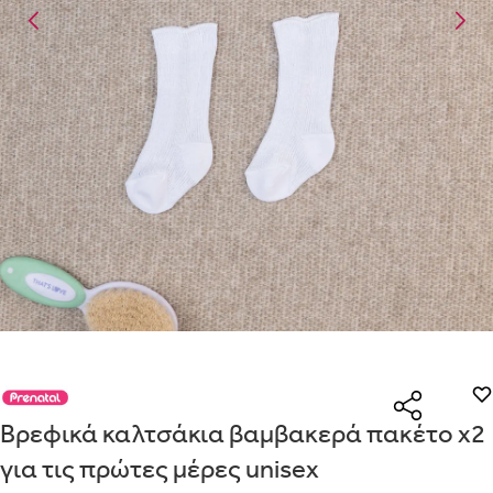
Είναι για δώρο;
Με την προσφορά
θα λάβεις δωρεάν το είδος με τη
ΟΧΙ
ΝΑΙ
χαμηλότερη τιμή αν αγοράσεις τουλάχιστον
Μήνυμα
Με την προσφορά
κερδίζεις έκπτωση
στο καλάθι, αν
αγοράσεις τουλάχιστον
με την ειδική σήμανση.
Από
Λεπτομέρειες που θα ήθελες να γνωρίζουμε για το δώρο σου
ΠΗΓΑΙΝΕ ΣΤΟ ΚΑΛΑΘΙ
(
)
ΑΠΟΘΉΚΕΥΣΕ
Βρεφικά καλτσάκια βαμβακερά πακέτο x2
για τις πρώτες μέρες unisex