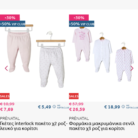
-30%
-30%
-50%
-50%
VIP CLUB
VIP CLUB
Albania
Armenia
εδώ
Portugal
Romania
Προσθήκη στη λίστα αγαπημένων
Προ
SALES
SALES
€ 10,99
€ 37,99
€ 5,49
€ 18,99
ME
ME
€ 7,69
€ 26,59
ΚΑΡΤΑ CLUB
ΚΑΡΤΑ CLUB
PRÉNATAL
PRÉNATAL
Γκέτες interlock πακέτο χ2 ροζ-
Φορμάκια μακρυμάνικα σενίλ
λευκό για κορίτσι
πακέτο χ3 ροζ για κορίτσι