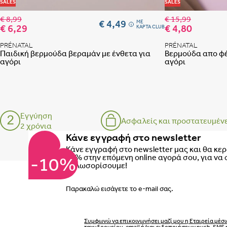
Προσθήκη στη λίστα
SALES
SALES
€ 8,99
€ 15,99
€ 4,49
ME
€ 6,29
€ 4,80
ΚΑΡΤΑ CLUB
PRÉNATAL
PRÉNATAL
Παιδική βερμούδα βεραμάν με ένθετα για
Βερμούδα απο φέ
αγόρι
αγόρι
Εγγύηση
Ασφαλείς και προστατευμέν
2 χρόνια
Κάνε εγγραφή στο newsletter
Κάνε εγγραφή στο newsletter μας και θα κε
10% στην επόμενη online αγορά σου, για να 
-10%
καλωσορίσουμε!
Email
Συμφωνώ να επικοινωνήσει μαζί μου η Εταιρεία μέσ
ταχυδρομείου, email ή/και ειδοποιήσεων push, SMS 