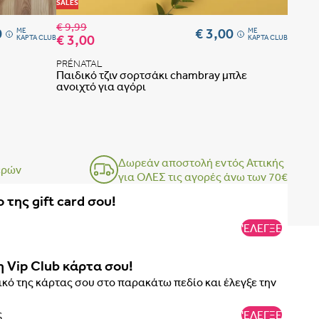
Προσθήκη στη λίστα αγαπημένων
Προσθήκη 
SALES
€ 9,99
0
€ 3,00
ME
ME
€ 3,00
ΚΑΡΤΑ CLUB
ΚΑΡΤΑ CLUB
PRÉNATAL
Παιδικό τζιν σορτσάκι chambray μπλε
ανοιχτό για αγόρι
Δωρεάν αποστολή εντός Αττικής
ερών
για ΟΛΕΣ τις αγορές άνω των 70€
 ΤΟ ΣΟΥΤΙΕΝ ΠΩΣ ΠΑΙΡΝΟΥΜΕ ΤΑ ΜΕΤΡΑ
ΒΗΜΑ 1
 της gift card σου!
ΒΗΜΑ 2
'ΕΛΕΓΞΕ
η Vip Club κάρτα σου!
κό της κάρτας σου στο παρακάτω πεδίο και έλεγξε την
'ΕΛΕΓΞΕ