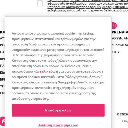
εφαρμογών ανταλλαγής μηνυμάτων για κινητά για τ
υπηρεσιών, διανομή πληροφοριών, διαφημιστικού κ
εκδηλώσεις, αποστολή ενημερωτικά δελτία και δημο
ΚΆΝΕ ΕΓΓΡΑΦΉ.
ΚΑΤΗΓΟΡΙΕΣ
ΕΣΥ ΚΑΙ Η PRENAT
Αυτός ο ιστότοπος χρησιμοποιεί cookie (marketing,
ΑΥΤΟΚΊΝΗΤΟ & ΤΑΞΊΔΙ
ΟΔΗΓΟΊ ΕΠΙΛΟΓΏΝ, ΑΝ
προτιμήσεων, στατιστικά) και τρίτων μερών, για την
αποστολή διαφημίσεων και προσωποποιημένων
ΡΟΎΧΑ ΚΑΙ ΑΞΕΣΟΥΆΡ ΓΙΑ ΤΗ ΜΑΜΆ
ΠΡΟΣΤΑΣΊΑ ΔΕΔΟΜΈΝ
υπηρεσιών σύμφωνα με τις προτιμήσεις σου και με σκοπό
ΠΑΙΔΙΚΆ ΡΟΎΧΑ
VIP CLUB POLICY
βελτιστοποίηση της περιήγησής σου στον ιστότοπο.
ΒΡΕΦΙΚΆ ΡΟΎΧΑ
RECYCLE.ME
Κάνοντας κλικ στο «αποδοχή όλων» συμφωνείς στην
ΠΑΙΔΙΚΆ ΠΑΠΟΎΤΣΙΑ
αποθήκευση όλων των cookie. Αν θέλεις να μάθεις
περισσότερα
κάνε κλικ εδώ
ή για να συναινέσετε μόνο σε
ΕΊΔΗ ΓΙΑ ΤΗ ΒΌΛΤΑ ΜΕ ΤΟ ΜΩΡΌ ΣΑΣ
ορισμένα cookies, κάντε κλικ στο "Αλλαγή προτιμήσεων".
ΒΡΕΦΙΚΆ ΚΑΙ ΠΑΙΔΙΚΆ ΕΊΔΗ ΓΙΑ ΤΟ ΣΠΊΤΙ
Κάνοντας κλικ στην επιλογή "Απόρριψη όλων" στο κέντρο
ΥΓΙΕΙΝΉ
προτιμήσεων, συναινείτε στη χρήση μόνο τεχνικών
cookies, τα οποία είναι απαραίτητα για τη χρήση της
ΕΊΔΗ ΦΑΓΗΤΟΎ ΓΙΑ ΜΩΡΆ
αιτούμενης υπηρεσίας.
Αποδοχή όλων
© 2026 
Πει
Αλλαγή προτιμήσεων