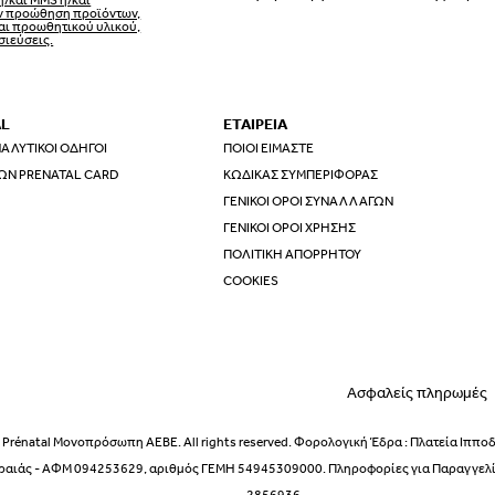
ην προώθηση προϊόντων,
αι προωθητικού υλικού,
σιεύσεις.
AL
ΕΤΑΙΡΕΙΑ
ΑΛΥΤΙΚΟΊ ΟΔΗΓΟΊ
ΠΟΙΟΙ ΕΊΜΑΣΤΕ
ΩΝ PRENATAL CARD
ΚΏΔΙΚΑΣ ΣΥΜΠΕΡΙΦΟΡΆΣ
ΓΕΝΙΚΟΊ ΌΡΟΙ ΣΥΝΑΛΛΑΓΏΝ
ΓΕΝΙΚΟΊ ΌΡΟΙ ΧΡΉΣΗΣ
ΠΟΛΙΤΙΚΉ ΑΠΟΡΡΉΤΟΥ
ΕΣΩΡΟΥΧΑ ΕΓΚΥΜΟΣΥΝΗΣ –
COOKIES
Ασφαλείς πληρωμές
ΕΣΩΡΟΥΧΑ ΓΙΑ ΜΕΤΑ ΤΟΝ Τ
Prénatal Μονοπρόσωπη ΑΕΒΕ. All rights reserved. Φορολογική Έδρα : Πλατεία Ιππο
ραιάς - ΑΦΜ 094253629, αριθμός ΓΕΜΗ 54945309000. Πληροφορίες για Παραγγελίε