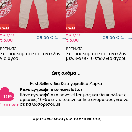
Προσθήκη στη λίστα αγαπημένων
Προ
SALES
SALES
€ 49,99
€ 49,99
€ 5,00
€ 5,00
ME
ME
€ 5,00
€ 5,00
ΚΑΡΤΑ CLUB
ΚΑΡΤΑ CLUB
PRÉNATAL
PRÉNATAL
Σετ πουκάμισο και παντελόνι
Σετ πουκάμισο και παντελόνι
για αγόρι
μεγ.8-9/9-10 ετών για αγόρι
Δες ακόμα…
Best Sellers
Ίδια Κατηγορία
Ιδια Μάρκα
Κάνε εγγραφή στο newsletter
Κάνε εγγραφή στο newsletter μας και θα κερδίσεις
-10%
αμέσως 10% στην επόμενη online αγορά σου, για να
σε καλωσορίσουμε!
Έκπτωση
Email