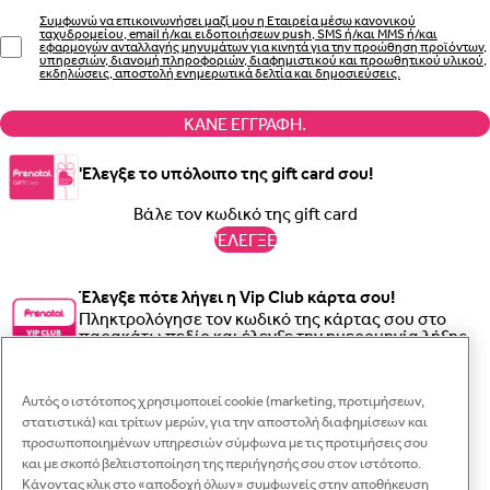
Συμφωνώ να επικοινωνήσει μαζί μου η Εταιρεία μέσω κανονικού
ταχυδρομείου, email ή/και ειδοποιήσεων push, SMS ή/και MMS ή/και
εφαρμογών ανταλλαγής μηνυμάτων για κινητά για την προώθηση προϊόντων,
υπηρεσιών, διανομή πληροφοριών, διαφημιστικού και προωθητικού υλικού,
εκδηλώσεις, αποστολή ενημερωτικά δελτία και δημοσιεύσεις.
ΚΆΝΕ ΕΓΓΡΑΦΉ.
'Ελεγξε το υπόλοιπο της gift card σου!
'ΕΛΕΓΞΕ
Έλεγξε πότε λήγει η Vip Club κάρτα σου!
Πληκτρολόγησε τον κωδικό της κάρτας σου στο
παρακάτω πεδίο και έλεγξε την ημερομηνία λήξης.
Κλε
Κλε
Κλε
Αυτός ο ιστότοπος χρησιμοποιεί cookie (marketing, προτιμήσεων,
'ΕΛΕΓΞΕ
Γραπτό μήνυμα
στατιστικά) και τρίτων μερών, για την αποστολή διαφημίσεων και
Κλε
προσωποποιημένων υπηρεσιών σύμφωνα με τις προτιμήσεις σου
Σύνδεση
και με σκοπό βελτιστοποίηση της περιήγησής σου στον ιστότοπο.
WhatsApp
Ξεχάσατε τον κωδικό σας;
Κάνοντας κλικ στο «αποδοχή όλων» συμφωνείς στην αποθήκευση