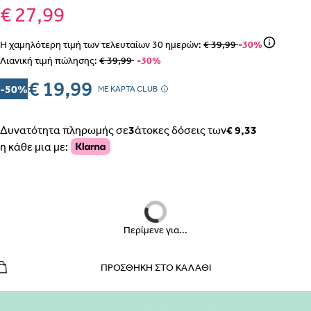
€ 27,99
Η χαμηλότερη τιμή των τελευταίων
30
ημερών:
€ 39,99
-30%
Λιανική τιμή πώλησης:
€ 39,99
-30%
ΒΗΜΑ 1
€ 19,99
-50%
MΕ ΚΑΡΤΑ CLUB
Δυνατότητα πληρωμής σε
3
άτοκες δόσεις των
€ 9,33
η κάθε μια με:
ΒΗΜΑ 2
Περίμενε για...
ΕΣΩΡΟΥΧΑ ΕΓΚΥΜΟΣΥΝΗΣ – ΣΛΙΠ, ΖΩΝΗ, ΚΟΡΣΕΣ
ΠΡΟΣΘΉΚΗ ΣΤΟ ΚΑΛΆΘΙ
ΠΩΣ ΠΑΙΡΝΟΥΜΕ ΤΑ ΜΕΤΡΑ
ΒΗΜΑ 1