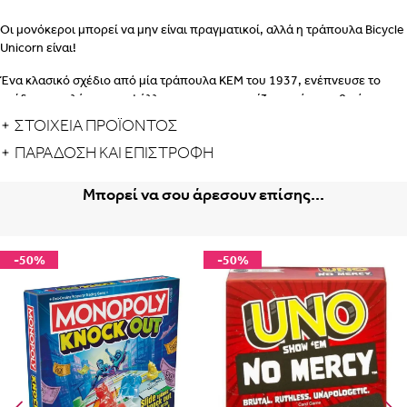
Οι μονόκεροι μπορεί να μην είναι πραγματικοί, αλλά η τράπουλα Bicycle
Unicorn είναι!
Ένα κλασικό σχέδιο από μία τράπουλα ΚΕΜ του 1937, ενέπνευσε το
σχέδιο της πλάτης των φύλλων που χαρακτηρίζει αυτό το μυθικό
πλάσμα.
ΣΤΟΙΧΕΙΑ ΠΡΟΪΟΝΤΟΣ
Διαστάσεις: 65 × 91 × 17 mm
ΠΑΡΆΔΟΣΗ ΚΑΙ ΕΠΙΣΤΡΟΦΉ
Βάρος: 97 gr
Μπορεί να σου άρεσουν επίσης...
-50%
-50%
Albania
Armenia