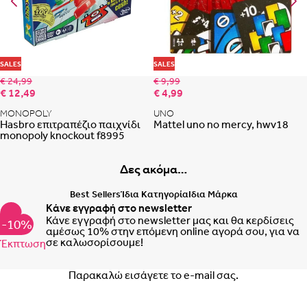
Portugal
Romania
Προσθήκη στη λίστα αγαπημένων
Προ
SALES
SALES
€ 24,99
€ 9,99
€ 12,49
€ 4,99
MONOPOLY
UNO
Hasbro επιτραπέζιο παιχνίδι
Mattel uno no mercy, hwv18
monopoly knockout f8995
Δες ακόμα…
Best Sellers
Ίδια Κατηγορία
Ιδια Μάρκα
Κάνε εγγραφή στο newsletter
Κάνε εγγραφή στο newsletter μας και θα κερδίσεις
-10%
αμέσως 10% στην επόμενη online αγορά σου, για να
σε καλωσορίσουμε!
Έκπτωση
Email