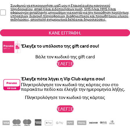
Συμφωνώ να επικοινωνήσει μαζί μου η Εταιρεία μέσω κανονικού
ταχυδρομείου, email ή/και ειδοποιήσεων push, SMS ή/και MMS ή/και
εφαρμογών ανταλλαγής μηνυμάτων για κινητά για την προώθηση προϊόντων,
υπηρεσιών, διανομή πληροφοριών, διαφημιστικού και προωθητικού υλικού,
εκδηλώσεις, αποστολή ενημερωτικά δελτία και δημοσιεύσεις.
ΚΆΝΕ ΕΓΓΡΑΦΉ.
'Ελεγξε το υπόλοιπο της gift card σου!
'ΕΛΕΓΞΕ
Έλεγξε πότε λήγει η Vip Club κάρτα σου!
Πληκτρολόγησε τον κωδικό της κάρτας σου στο
παρακάτω πεδίο και έλεγξε την ημερομηνία λήξης.
'ΕΛΕΓΞΕ