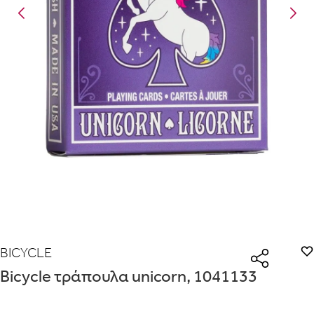
Είναι για δώρο;
Με την προσφορά
θα λάβεις δωρεάν το είδος με τη χαμηλότερη
ΟΧΙ
ΝΑΙ
τιμή αν αγοράσεις τουλάχιστον
Μήνυμα
Με την προσφορά
κερδίζεις έκπτωση
στο καλάθι, αν αγοράσεις
τουλάχιστον
με την ειδική σήμανση.
Από
Λεπτομέρειες που θα ήθελες να γνωρίζουμε για το δώρο σου
ΠΗΓΑΙΝΕ ΣΤΟ ΚΑΛΑΘΙ
(
)
ΑΠΟΘΉΚΕΥΣΕ
BICYCLE
Bicycle τράπουλα unicorn, 1041133