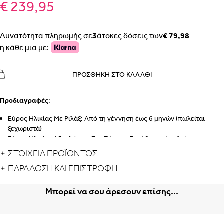
€ 239,95
Δυνατότητα πληρωμής σε
3
άτοκες δόσεις των
€ 79,98
η κάθε μια με:
ΠΡΟΣΘΉΚΗ ΣΤΟ ΚΑΛΆΘΙ
Προδιαγραφές
:
Εύρος Ηλικίας Με Ριλάξ: Από τη γέννηση έως 6 μηνών (πωλείται
ξεχωριστά)
Εύρος Ηλικίας 15 κιλών με Σετ Πύργου Εκμάθησης (πωλείται
ξεχωριστά): Από 1 έως 5 ετών (περίπου 25 κιλά)
ΣΤΟΙΧΕΙΑ ΠΡΟΪΟΝΤΟΣ
Εύρος Ηλικίας Ως Αυτόνομη Καρέκλα: Από 3 ετών έως 99 ετών
ΠΑΡΆΔΟΣΗ ΚΑΙ ΕΠΙΣΤΡΟΦΉ
Η Παντοτινή Καρέκλα
Μπορεί να σου άρεσουν επίσης...
Μια διαχρονική λύση επίπλων για παιδικό καρεκλάκι, το σετ Lemo 4-
Σε-1 έχει όλα όσα χρειάζεστε για να καθίσετε οποιοδήποτε μέλος της
οικογένειας από τη γέννηση έως και 99 ετών. Ξεκινήστε με το ριλάξ μετά