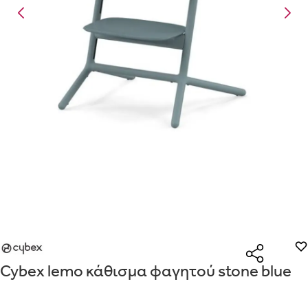
Είναι για δώρο;
Με την προσφορά
θα λάβεις δωρεάν το είδος με τη χαμηλότερη 
ΟΧΙ
ΝΑΙ
αγοράσεις τουλάχιστον
Μήνυμα
Με την προσφορά
κερδίζεις έκπτωση
στο καλάθι, αν αγοράσεις τ
με την ειδική σήμανση.
Από
Λεπτομέρειες που θα ήθελες να γνωρίζουμε για το δώρο σου
ΠΗΓΑΙΝΕ ΣΤΟ ΚΑΛΑΘΙ
(
)
ΑΠΟΘΉΚΕΥΣΕ
Cybex lemo κάθισμα φαγητού stone blue