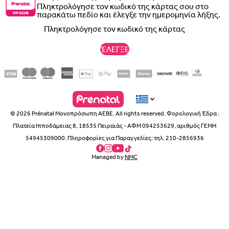
Πληκτρολόγησε τον κωδικό της κάρτας σου στο
Διαστάσεις
:
παρακάτω πεδίο και έλεγξε την ημερομηνία λήξης.
Μήκος 560 mm
Πλάτος 545 mm
Ύψος 815 mm
'ΕΛΕΓΞΕ
Βάρος 7,7 kg
Περιλαμβάνει
:
Καρέκλα Lemo
Οδηγίες Χρήσης
© 2026 Prénatal Μονοπρόσωπη ΑΕΒΕ. All rights reserved. Φορολογική Έδρα :
Πλατεία Ιπποδάμειας 8, 18535 Πειραιάς - ΑΦΜ 094253629, αριθμός ΓΕΜΗ
54945309000. Πληροφορίες για Παραγγελίες: τηλ. 210-2856936
Συμβατό με
:
Managed by
NMC
Lemo Ριλάξ
Lemo Ιμάντες
Lemo Αντάπτορες
Lemo Βρεφικό Μαξιλάρι
Lemo Σετ Πύργου Εκμάθησης