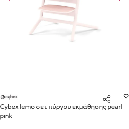
Με την προσφορά
θα λάβεις δωρεάν το είδος με τη χαμηλότε
Είναι για δώρο;
τουλάχιστον
ΟΧΙ
ΝΑΙ
Με την προσφορά
κερδίζεις έκπτωση
στο καλάθι, αν αγοράσεις 
Μήνυμα
σήμανση.
Από
Λεπτομέρειες που θα ήθελες να γνωρίζουμε για το δώρο σου
ΠΗΓΑΙΝΕ ΣΤΟ ΚΑΛΑΘΙ
(
)
ΑΠΟΘΉΚΕΥΣΕ
Cybex lemo σετ πύργου εκμάθησης pearl
pink