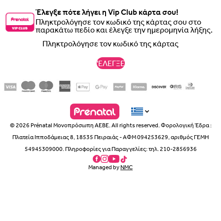
Έλεγξε πότε λήγει η Vip Club κάρτα σου!
Διαστάσεις
Πληκτρολόγησε τον κωδικό της κάρτας σου στο
παρακάτω πεδίο και έλεγξε την ημερομηνία λήξης.
Μήκος 560 mm
Πλάτος 545 mm
Ύψος 815 mm
Βάρος 7,7 kg
'ΕΛΕΓΞΕ
Περιλαμβάνει
:
Καρέκλα Lemo
Lemo Baby Set
Lemo Δίσκος
© 2026 Prénatal Μονοπρόσωπη ΑΕΒΕ. All rights reserved. Φορολογική Έδρα :
Lemo Μαξιλάρι Για Ριλάξ
Πλατεία Ιπποδάμειας 8, 18535 Πειραιάς - ΑΦΜ 094253629, αριθμός ΓΕΜΗ
Lemo Μαξιλάρι Που Αγκαλιάζει Το Κεφάλι Στο Ριλάξ
54945309000. Πληροφορίες για Παραγγελίες: τηλ. 210-2856936
Αντάπτορας για Lemo Ριλάξ
Lemo Προεκτάσεις ποδιών
Managed by
NMC
Οδηγίες Χρήσης
Συμβατό με
:
Lemo Βρεφικό Μαξιλάρι