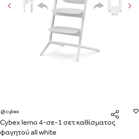
Είναι για δώρο;
Με την προσφορά
θα λάβεις δωρεάν το είδος με τη χαμηλότερη 
ΟΧΙ
ΝΑΙ
αγοράσεις τουλάχιστον
Μήνυμα
Με την προσφορά
κερδίζεις έκπτωση
στο καλάθι, αν αγοράσεις τ
με την ειδική σήμανση.
Από
Λεπτομέρειες που θα ήθελες να γνωρίζουμε για το δώρο σου
ΠΗΓΑΙΝΕ ΣΤΟ ΚΑΛΑΘΙ
(
)
ΑΠΟΘΉΚΕΥΣΕ
Cybex lemo 4-σε-1 σετ καθίσματος
φαγητού all white