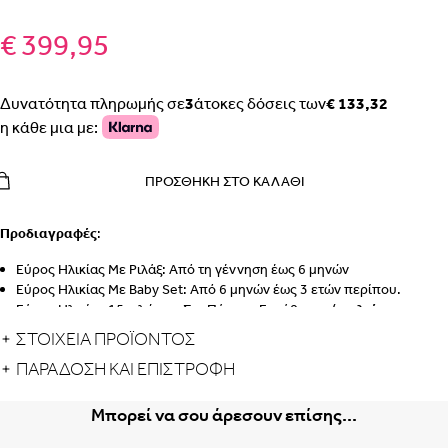
€ 399,95
Δυνατότητα πληρωμής σε
3
άτοκες δόσεις των
€ 133,32
η κάθε μια με:
ΠΡΟΣΘΉΚΗ ΣΤΟ ΚΑΛΆΘΙ
Προδιαγραφές
:
Εύρος Ηλικίας Με Ριλάξ: Από τη γέννηση έως 6 μηνών
Εύρος Ηλικίας Με Baby Set: Από 6 μηνών έως 3 ετών περίπου.
Εύρος Ηλικίας 15 κιλών με Σετ Πύργου Εκμάθησης (
πωλείται
ξεχωριστά
): Από 1 έως 5 ετών (περίπου 25 κιλά)
ΣΤΟΙΧΕΙΑ ΠΡΟΪΟΝΤΟΣ
Εύρος Ηλικίας Ως Αυτόνομη Καρέκλα: Από 3 ετών έως 99 ετών
ΠΑΡΆΔΟΣΗ ΚΑΙ ΕΠΙΣΤΡΟΦΉ
Η Παντοτινή Καρέκλα
Μπορεί να σου άρεσουν επίσης...
Μια διαχρονική λύση επίπλων για παιδικό καρεκλάκι, το σετ Lemo 4-
Σε-1 έχει όλα όσα χρειάζεστε για να καθίσετε οποιοδήποτε μέλος της