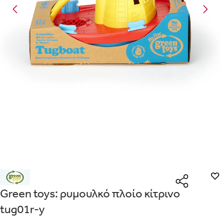
Είναι για δώρο;
Με την προσφορά
θα λάβεις δωρεάν το είδος με τη
ΟΧΙ
ΝΑΙ
χαμηλότερη τιμή αν αγοράσεις τουλάχιστον
Μήνυμα
Με την προσφορά
κερδίζεις έκπτωση
στο καλάθι, αν
αγοράσεις τουλάχιστον
με την ειδική σήμανση.
Από
Λεπτομέρειες που θα ήθελες να γνωρίζουμε για το δώρο σου
ΠΗΓΑΙΝΕ ΣΤΟ ΚΑΛΑΘΙ
(
)
ΑΠΟΘΉΚΕΥΣΕ
Green toys: ρυμουλκό πλοίο κίτρινο
tug01r-y