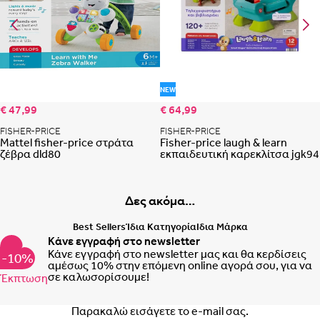
Προσθήκη στη λίστα αγαπημένων
Προ
NEW
€ 47,99
€ 64,99
FISHER-PRICE
FISHER-PRICE
Mattel fisher-price στράτα
Fisher-price laugh & learn
ζέβρα dld80
εκπαιδευτική καρεκλίτσα jgk94
Δες ακόμα…
Best Sellers
Ίδια Κατηγορία
Ιδια Μάρκα
Κάνε εγγραφή στο newsletter
Κάνε εγγραφή στο newsletter μας και θα κερδίσεις
-10%
αμέσως 10% στην επόμενη online αγορά σου, για να
σε καλωσορίσουμε!
Έκπτωση
Email