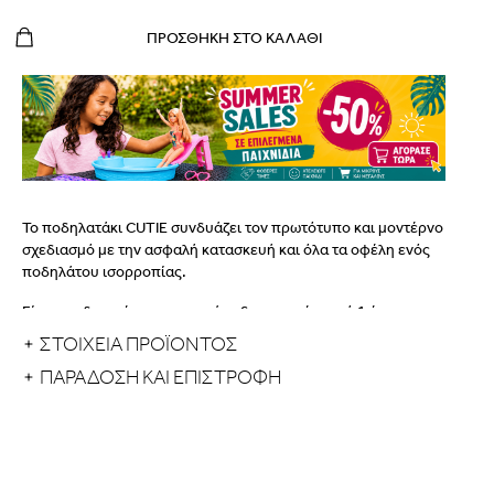
ΠΡΟΣΘΉΚΗ ΣΤΟ ΚΑΛΆΘΙ
To ποδηλατάκι CUTIE συνδυάζει τον πρωτότυπο και μοντέρνο
σχεδιασμό με την ασφαλή κατασκευή και όλα τα οφέλη ενός
ποδηλάτου ισορροπίας.
Είναι σχεδιασμένο για μικρούς εξερευνητές, από 1 έτους, που
είναι έτοιμοι μια νέα περιπέτεια κάθε μέρα, μέση ή έξω από το
ΣΤΟΙΧΕΙΑ ΠΡΟΪΟΝΤΟΣ
σπίτι.
ΠΑΡΆΔΟΣΗ ΚΑΙ ΕΠΙΣΤΡΟΦΉ