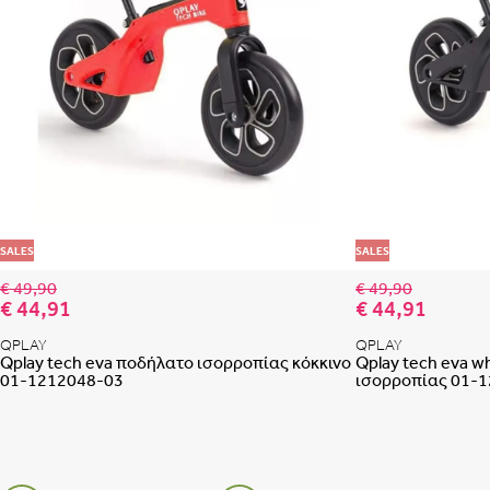
Προσθήκη στη λίστα
SALES
SALES
€ 49,90
€ 49,90
€ 44,91
€ 44,91
QPLAY
QPLAY
Qplay tech eva ποδήλατο ισορροπίας κόκκινο
Qplay tech eva w
01-1212048-03
ισορροπίας 01-