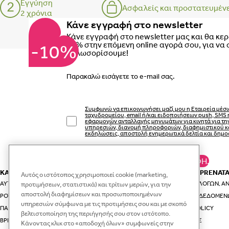
Εγγύηση
Ασφαλείς και προστατευμέν
2 χρόνια
Κάνε εγγραφή στο newsletter
Κάνε εγγραφή στο newsletter μας και θα κε
10% στην επόμενη online αγορά σου, για να 
-10%
καλωσορίσουμε!
Email
Συμφωνώ να επικοινωνήσει μαζί μου η Εταιρεία μέσ
ταχυδρομείου, email ή/και ειδοποιήσεων push, SMS 
εφαρμογών ανταλλαγής μηνυμάτων για κινητά για τ
υπηρεσιών, διανομή πληροφοριών, διαφημιστικού κ
εκδηλώσεις, αποστολή ενημερωτικά δελτία και δημο
ΚΆΝΕ ΕΓΓΡΑΦΉ.
ΚΑΤΗΓΟΡΙΕΣ
ΕΣΥ ΚΑΙ Η PRENAT
Αυτός ο ιστότοπος χρησιμοποιεί cookie (marketing,
ΑΥΤΟΚΊΝΗΤΟ & ΤΑΞΊΔΙ
ΟΔΗΓΟΊ ΕΠΙΛΟΓΏΝ, ΑΝ
προτιμήσεων, στατιστικά) και τρίτων μερών, για την
αποστολή διαφημίσεων και προσωποποιημένων
ΡΟΎΧΑ ΚΑΙ ΑΞΕΣΟΥΆΡ ΓΙΑ ΤΗ ΜΑΜΆ
ΠΡΟΣΤΑΣΊΑ ΔΕΔΟΜΈΝ
υπηρεσιών σύμφωνα με τις προτιμήσεις σου και με σκοπό
ΠΑΙΔΙΚΆ ΡΟΎΧΑ
VIP CLUB POLICY
βελτιστοποίηση της περιήγησής σου στον ιστότοπο.
ΒΡΕΦΙΚΆ ΡΟΎΧΑ
RECYCLE.ME
Κάνοντας κλικ στο «αποδοχή όλων» συμφωνείς στην