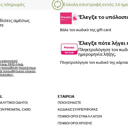
ες πληρωμές
Εύκολη επιστροφή εντός 14 ημ
'Ελεγξε το υπόλοιπο
ρδίσεις αμέσως
σε
Έλεγξε πότε λήγει 
Πληκτρολόγησε τον κωδι
ημερομηνία λήξης.
ω κανονικού
ή/και MMS ή/και
ην προώθηση προϊόντων,
αι προωθητικού υλικού,
σιεύσεις.
AL
ΕΤΑΙΡΕΙΑ
ΑΛΥΤΙΚΟΊ ΟΔΗΓΟΊ
ΠΟΙΟΙ ΕΊΜΑΣΤΕ
ΩΝ PRENATAL CARD
ΚΏΔΙΚΑΣ ΣΥΜΠΕΡΙΦΟΡΆΣ
ΓΕΝΙΚΟΊ ΌΡΟΙ ΣΥΝΑΛΛΑΓΏΝ
ΓΕΝΙΚΟΊ ΌΡΟΙ ΧΡΉΣΗΣ