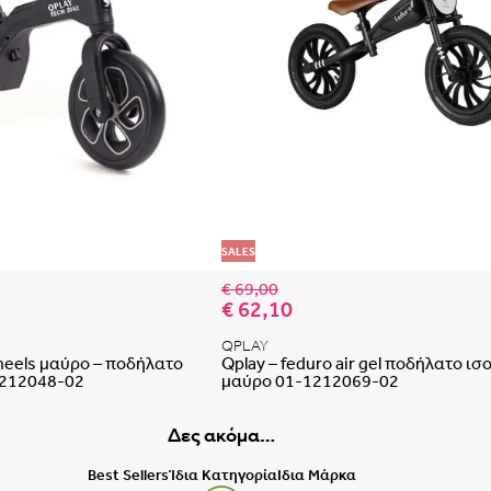
Έχεις
Δεν μπορείς να επαναφέρεις 
Ε
Δεν έχει
 αγαπημένων
Προσθήκη στη λίστα αγαπημένων
SALES
€ 69,00
€ 62,10
QPLAY
heels μαύρο – ποδήλατο
Qplay – feduro air gel ποδήλατο ι
1212048-02
μαύρο 01-1212069-02
Δες ακόμα…
Best Sellers
Ίδια Κατηγορία
Ιδια Μάρκα