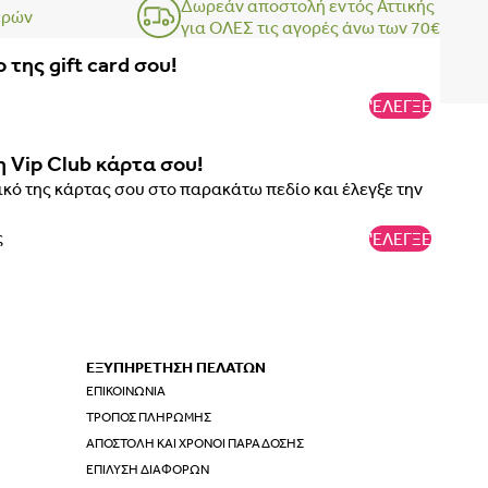
Δωρεάν αποστολή εντός Αττικής
ερών
για ΟΛΕΣ τις αγορές άνω των 70€
 της gift card σου!
'ΕΛΕΓΞΕ
η Vip Club κάρτα σου!
κό της κάρτας σου στο παρακάτω πεδίο και έλεγξε την
'ΕΛΕΓΞΕ
ΕΞΥΠΗΡΕΤΗΣΗ ΠΕΛΑΤΩΝ
ΕΠΙΚΟΙΝΩΝΊΑ
ΤΡΌΠΟΣ ΠΛΗΡΩΜΉΣ
ΑΠΟΣΤΟΛΉ ΚΑΙ ΧΡΌΝΟΙ ΠΑΡΆΔΟΣΗΣ
ΕΠΊΛΥΣΗ ΔΙΑΦΟΡΏΝ