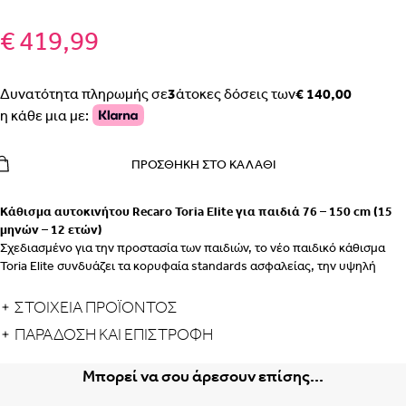
€ 419,99
Δυνατότητα πληρωμής σε
3
άτοκες δόσεις των
€ 140,00
η κάθε μια με:
ΠΡΟΣΘΉΚΗ ΣΤΟ ΚΑΛΆΘΙ
Κάθισμα αυτοκινήτου Recaro Toria Elite για παιδιά 76 – 150 cm (15
μηνών – 12 ετών)
Σχεδιασμένο για την προστασία των παιδιών, το νέο παιδικό κάθισμα
Toria Elite συνδυάζει τα κορυφαία standards ασφαλείας, την υψηλή
ταξιδιωτική άνεση και το εξαιρετικό design.
Αυτό το ευέλικτο κάθισμα, που μεγαλώνει μαζί με τους μικρούς
ΣΤΟΙΧΕΙΑ ΠΡΟΪΟΝΤΟΣ
ταξιδιώτες, μπορεί να ρυθμιστεί καθ’ύψος και προσαρμόζεται ιδανικά
ΠΑΡΆΔΟΣΗ ΚΑΙ ΕΠΙΣΤΡΟΦΉ
σε διαφορετικούς σωματότυπους.
Μεγαλώνοντας με το παιδί & εύκολο στις μετατροπές
:
Μπορεί να σου άρεσουν επίσης...
Το κάθισμα είναι κατάλληλο για παιδιά από 15 μηνών και έως 12 ετών,