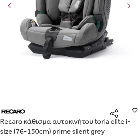
Είναι για δώρο;
Με την προσφορά
θα λάβεις δωρεάν το είδος με τη
ΟΧΙ
ΝΑΙ
χαμηλότερη τιμή αν αγοράσεις τουλάχιστον
Μήνυμα
Με την προσφορά
κερδίζεις έκπτωση
στο καλάθι, αν
αγοράσεις τουλάχιστον
με την ειδική σήμανση.
Από
Λεπτομέρειες που θα ήθελες να γνωρίζουμε για το δώρο σου
ΠΗΓΑΙΝΕ ΣΤΟ ΚΑΛΑΘΙ
(
)
ΑΠΟΘΉΚΕΥΣΕ
Recaro κάθισμα αυτοκινήτου toria elite i-
size (76-150cm) prime silent grey