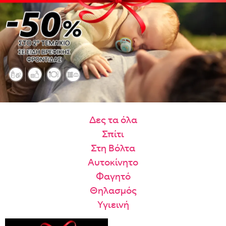
Είναι για δώρο;
Με την προσφορά
θα λάβεις δωρεάν το είδος με τη
ΟΧΙ
ΝΑΙ
χαμηλότερη τιμή αν αγοράσεις τουλάχιστον
Μήνυμα
Με την προσφορά
κερδίζεις έκπτωση
στο καλάθι, αν
αγοράσεις τουλάχιστον
με την ειδική σήμανση.
Από
Λεπτομέρειες που θα ήθελες να γνωρίζουμε για το δώρο σου
ΠΗΓΑΙΝΕ ΣΤΟ ΚΑΛΑΘΙ
(
)
Δες τα όλα
ΑΠΟΘΉΚΕΥΣΕ
Σπίτι
Στη Βόλτα
Αυτοκίνητο
Φαγητό
Θηλασμός
Υγιεινή