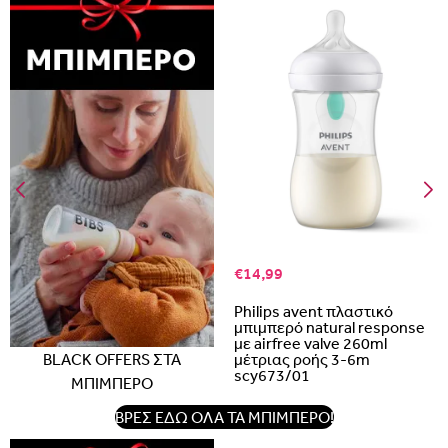
€14,99
Philips avent πλαστικό
μπιμπερό natural response
με airfree valve 260ml
BLACK OFFERS ΣΤΑ
μέτριας ροής 3-6m
scy673/01
ΜΠΙΜΠΕΡΟ
ΒΡΕΣ ΕΔΩ ΟΛΑ ΤΑ ΜΠΙΜΠΕΡΟ!