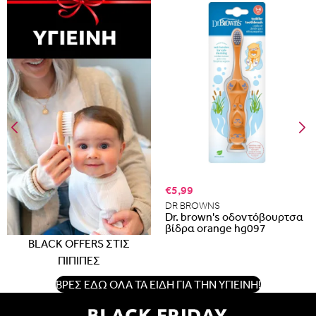
Albania
Armenia
εδώ
Portugal
Romania
€5,99
DR BROWNS
Dr. brown's οδοντόβουρτσα
βίδρα orange hg097
BLACK OFFERS ΣΤΙΣ
ΠΙΠΙΠΕΣ
ΒΡΕΣ ΕΔΩ ΟΛΑ ΤΑ ΕΙΔΗ ΓΙΑ ΤΗΝ ΥΓΙΕΙΝΗ!