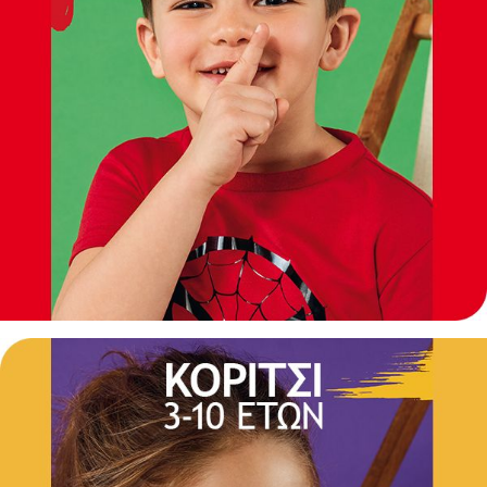
Albania
Armenia
εδώ
Portugal
Romania