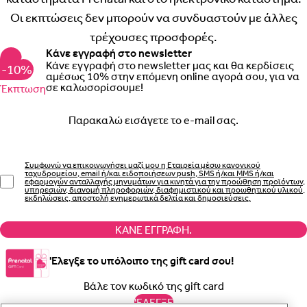
Οι εκπτώσεις δεν μπορούν να συνδυαστούν με άλλες
τρέχουσες προσφορές.
Κάνε εγγραφή στο newsletter
Κάνε εγγραφή στο newsletter μας και θα κερδίσεις
-10%
αμέσως 10% στην επόμενη online αγορά σου, για να
σε καλωσορίσουμε!
Έκπτωση
Email
Συμφωνώ να επικοινωνήσει μαζί μου η Εταιρεία μέσω κανονικού
ταχυδρομείου, email ή/και ειδοποιήσεων push, SMS ή/και MMS ή/και
εφαρμογών ανταλλαγής μηνυμάτων για κινητά για την προώθηση προϊόντων,
υπηρεσιών, διανομή πληροφοριών, διαφημιστικού και προωθητικού υλικού,
εκδηλώσεις, αποστολή ενημερωτικά δελτία και δημοσιεύσεις.
ΚΆΝΕ ΕΓΓΡΑΦΉ.
'Ελεγξε το υπόλοιπο της gift card σου!
'ΕΛΕΓΞΕ