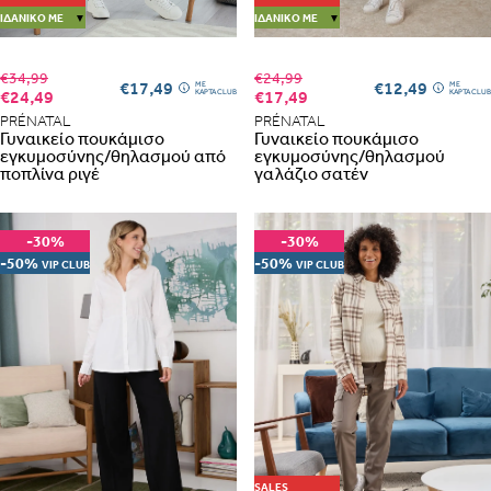
ΙΔΑΝΙΚΌ ΜΕ
▼
ΙΔΑΝΙΚΌ ΜΕ
▼
€34,99
€24,99
€17,49
€12,49
ME
ME
€24,49
€17,49
ΚΑΡΤΑ CLUB
ΚΑΡΤΑ CLUB
PRÉNATAL
PRÉNATAL
Γυναικείο πουκάμισο
Γυναικείο πουκάμισο
εγκυμοσύνης/θηλασμού από
εγκυμοσύνης/θηλασμού
ποπλίνα ριγέ
γαλάζιο σατέν
-30%
-30%
-50%
-50%
VIP CLUB
VIP CLUB
SALES