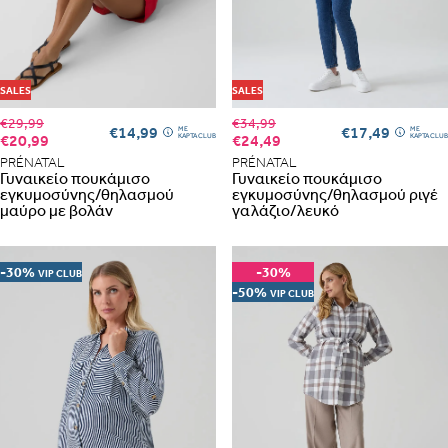
Με την προσφορά
θα λάβεις δωρεάν το είδος με τη
χαμηλότερη τιμή αν αγοράσεις τουλάχιστον
Με την προσφορά
κερδίζεις έκπτωση
στο καλάθι, αν
SALES
SALES
αγοράσεις τουλάχιστον
με την ειδική σήμανση.
€29,99
€34,99
€14,99
€17,49
ME
ME
€20,99
€24,49
ΚΑΡΤΑ CLUB
ΚΑΡΤΑ CLUB
PRÉNATAL
PRÉNATAL
Γυναικείο πουκάμισο
Γυναικείο πουκάμισο
εγκυμοσύνης/θηλασμού
εγκυμοσύνης/θηλασμού ριγέ
ΠΗΓΑΙΝΕ ΣΤΟ ΚΑΛΑΘΙ
(
)
μαύρο με βολάν
γαλάζιο/λευκό
-30%
-30%
VIP CLUB
-50%
VIP CLUB