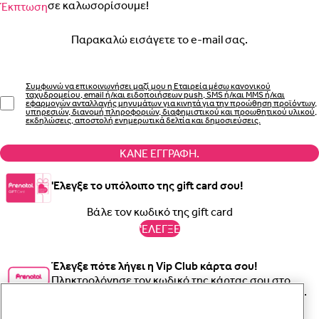
σε καλωσορίσουμε!
Έκπτωση
Email
Συμφωνώ να επικοινωνήσει μαζί μου η Εταιρεία μέσω κανονικού
ταχυδρομείου, email ή/και ειδοποιήσεων push, SMS ή/και MMS ή/και
εφαρμογών ανταλλαγής μηνυμάτων για κινητά για την προώθηση προϊόντων,
υπηρεσιών, διανομή πληροφοριών, διαφημιστικού και προωθητικού υλικού,
εκδηλώσεις, αποστολή ενημερωτικά δελτία και δημοσιεύσεις.
ΚΆΝΕ ΕΓΓΡΑΦΉ.
'Ελεγξε το υπόλοιπο της gift card σου!
'ΕΛΕΓΞΕ
Έλεγξε πότε λήγει η Vip Club κάρτα σου!
Πληκτρολόγησε τον κωδικό της κάρτας σου στο
παρακάτω πεδίο και έλεγξε την ημερομηνία λήξης.