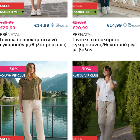
SALES
SALES
ΙΔΑΝΙΚΌ ΜΕ
▼
ΙΔΑΝΙΚΌ ΜΕ
▼
€29,99
€29,99
€14,99
€14,99
ME
ME
€20,99
€20,99
ΚΑΡΤΑ CLUB
ΚΑΡΤΑ CLUB
PRÉNATAL
PRÉNATAL
Γυναικείο πουκάμισο λινό
Γυναικείο πουκάμισο
εγκυμοσύνης/θηλασμού μπεζ
εγκυμοσύνης/θηλασμού ριγέ
με βολάν
-30%
-30%
-50%
-50%
VIP CLUB
VIP CLUB
SALES
SALES