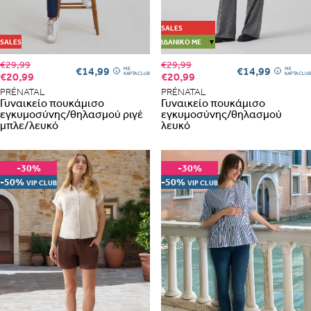
SALES
SALES
ΙΔΑΝΙΚΌ ΜΕ
▼
€29,99
€29,99
€14,99
€14,99
ME
ME
€20,99
€20,99
ΚΑΡΤΑ CLUB
ΚΑΡΤΑ CLUB
PRÉNATAL
PRÉNATAL
Γυναικείο πουκάμισο
Γυναικείο πουκάμισο
εγκυμοσύνης/θηλασμού ριγέ
εγκυμοσύνης/θηλασμού
μπλε/λευκό
λευκό
-30%
-30%
-50%
-50%
VIP CLUB
VIP CLUB