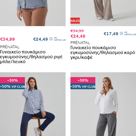
SALES
€34,99
€17,49
ME
€24,49
ΚΑΡΤΑ CLUB
€34,99
€24,49
ME
ΚΑΡΤΑ CLUB
PRÉNATAL
PRÉNATAL
Γυναικείο πουκάμισο
Γυναικείο πουκάμισο
εγκυμοσύνης/θηλασμού καρό
εγκυμοσύνης/θηλασμού ριγέ
γκρι/καφέ
μπλε/λευκό
-30%
-30%
-50%
-50%
VIP CLUB
VIP CLUB