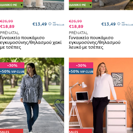
ΙΔΑΝΙΚΌ ΜΕ
▼
ΙΔΑΝΙΚΌ ΜΕ
▼
€26,99
€26,99
€13,49
€13,49
ME
ME
€18,89
€18,89
ΚΑΡΤΑ CLUB
ΚΑΡΤΑ CLUB
PRÉNATAL
PRÉNATAL
Γυναικείο πουκάμισο
Γυναικείο πουκάμισο
εγκυμοσύνης/θηλασμού χακί
εγκυμοσύνης/θηλασμού
με τσέπες
λευκό με τσέπες
-30%
-30%
-50%
-50%
VIP CLUB
VIP CLUB
Albania
Armenia
Portugal
Romania
SALES
SALES