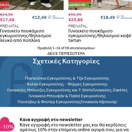
SALES
ΙΔΑΝΙΚΌ ΜΕ
▼
€24,99
€36,99
€12,49
€18,49
ME
ME
€17,49
€25,89
ΚΑΡΤΑ CLUB
ΚΑΡΤΑ CLUB
PRÉNATAL
PRÉNATAL
Γυναικείο πουκάμισο
Γυναικείο πουκάμισο
εγκυμοσύνης/θηλασμού
εγκυμοσύνης/θηλασμού καφέ
λευκό από ποπλίνα
tartan
Προβολή 1–16 of 38 αποτελεσμάτων
ΔΕΊΞΕ ΠΕΡΙΣΣΌΤΕΡΑ
Σχετικές Κατηγορίες
Παντελόνια Εγκυμοσύνης & Τζιν Εγκυμοσύνης
Κολάν Εγκυμοσύνης - Φόρμες Εγκυμοσύνης
Γυναικείες Μπλούζες Εγκυμοσύνης και T-Shirts
Γυναικείες Ζακέτες
Γυναικεία Μπουφάν & Παλτό Εγκυμοσύνης
Πουλόβερ & Φούτερ Εγκυμοσύνης
Γυναικεία Αξεσουάρ
Κάνε εγγραφή στο newsletter
Κάνε εγγραφή στο newsletter μας και θα κερδίσεις
-10%
αμέσως 10% στην επόμενη online αγορά σου, για να