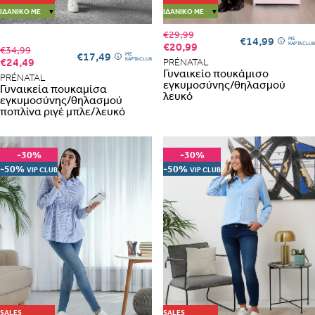
ΙΔΑΝΙΚΌ ΜΕ
▼
ΙΔΑΝΙΚΌ ΜΕ
▼
€29,99
€14,99
ME
€20,99
ΚΑΡΤΑ CLUB
€34,99
€17,49
ME
€24,49
ΚΑΡΤΑ CLUB
PRÉNATAL
Γυναικείο πουκάμισο
PRÉNATAL
εγκυμοσύνης/θηλασμού
Γυναικεία πουκαμίσα
λευκό
εγκυμοσύνης/θηλασμού
ποπλίνα ριγέ μπλε/λευκό
-30%
-30%
-50%
-50%
VIP CLUB
VIP CLUB
SALES
SALES