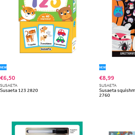
NEW
NEW
€6,50
€8,99
SUSAETA
SUSAETA
Susaeta 123 2820
Susaeta squishma
2760