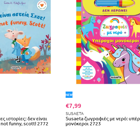
NEW
€7,99
SUSAETA
ς ιστορίες: δεν είναι
Susaeta ζωγραφιές με νερό: υπέ
s not funny, scott! 2772
μονόκεροι 2723