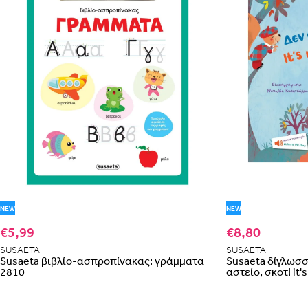
NEW
NEW
€5,99
€8,80
SUSAETA
SUSAETA
Susaeta βιβλίο-ασπροπίνακας: γράμματα
Susaeta δίγλωσσε
2810
αστείο, σκοτ! it'