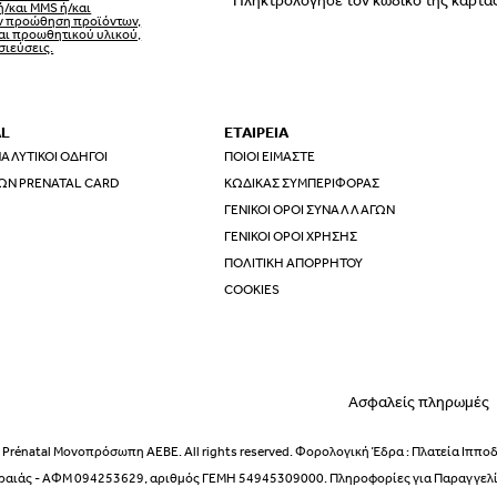
ή/και MMS ή/και
ην προώθηση προϊόντων,
αι προωθητικού υλικού,
σιεύσεις.
AL
ΕΤΑΙΡΕΙΑ
ΑΛΥΤΙΚΟΊ ΟΔΗΓΟΊ
ΠΟΙΟΙ ΕΊΜΑΣΤΕ
ΩΝ PRENATAL CARD
ΚΏΔΙΚΑΣ ΣΥΜΠΕΡΙΦΟΡΆΣ
ΓΕΝΙΚΟΊ ΌΡΟΙ ΣΥΝΑΛΛΑΓΏΝ
ΓΕΝΙΚΟΊ ΌΡΟΙ ΧΡΉΣΗΣ
ΠΟΛΙΤΙΚΉ ΑΠΟΡΡΉΤΟΥ
COOKIES
Ασφαλείς πληρωμές
Prénatal Μονοπρόσωπη ΑΕΒΕ. All rights reserved. Φορολογική Έδρα : Πλατεία Ιππο
ραιάς - ΑΦΜ 094253629, αριθμός ΓΕΜΗ 54945309000. Πληροφορίες για Παραγγελίε