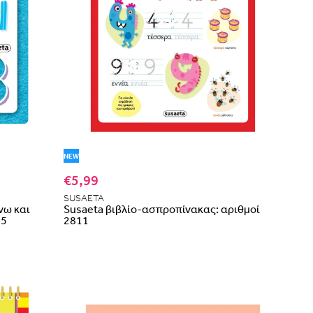
NEW
€5,99
SUSAETA
νω και
Susaeta βιβλίο-ασπροπίνακας: αριθμοί
25
2811