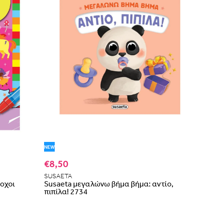
NEW
€8,50
SUSAETA
ροχοι
Susaeta μεγαλώνω βήμα βήμα: αντίο,
πιπίλα! 2734