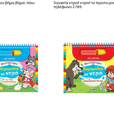
νω βήμα βήμα: πάω
Susaeta ντριν! ντριν! το πρώτο μο
Διεύθυνση e-mail
τηλέφωνο 2789
Portugal
Romania
ΕΠΑΝΈΦΕΡ
Έχεις
Δεν μπορείς να επαναφέρεις 
Ε
Δεν έχει