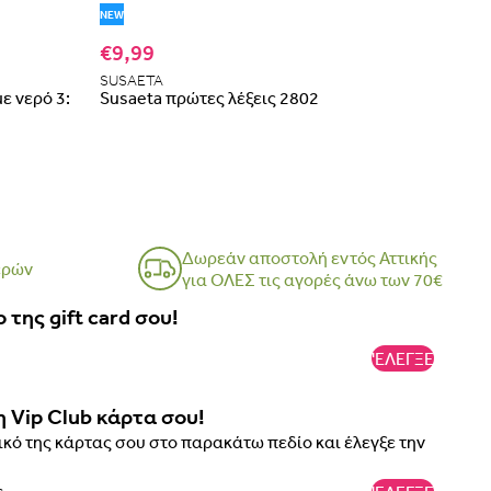
NEW
€9,99
SUSAETA
ε νερό 3:
Susaeta πρώτες λέξεις 2802
Δωρεάν αποστολή εντός Αττικής
ερών
για ΟΛΕΣ τις αγορές άνω των 70€
 της gift card σου!
'ΕΛΕΓΞΕ
η Vip Club κάρτα σου!
κό της κάρτας σου στο παρακάτω πεδίο και έλεγξε την