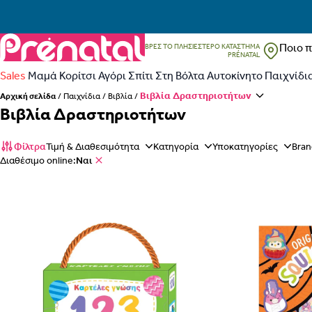
Skip to main content
Toggle Search
Toggle Search
Ποιο προϊόν ψάχνεις;
Prenatal
ΒΡΕΣ ΤΟ ΠΛΗΣΙΈΣΤΕΡΟ ΚΑΤΆΣΤΗΜΑ
PRÉNATAL
ΣΎΝΔΕΣΗ
Open the submenu
Open the submenu
Open the submenu
Open the submenu
Open the submenu
Open the submenu
Open the
Sales
Μαμά
Κορίτσι
Αγόρι
Σπίτι
Στη Βόλτα
Αυτοκίνητο
Παιχνίδι
Βιβλία Δραστηριοτήτων
Αρχική σελίδα
/
Παιχνίδια
/
Βιβλία
/
Νέος χρήστης στο Prenatal;
Κάνε εγγραφή εδώ
Βιβλία Δραστηριοτήτων
Φίλτρα
Τιμή & Διαθεσιμότητα
Κατηγορία
Υποκατηγορίες
Bran
Διαθέσιμο online:
Ναι