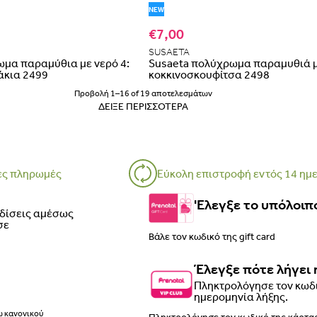
NEW
€7,00
SUSAETA
ωμα παραμύθια με νερό 4:
Susaeta πολύχρωμα παραμυθιά μ
άκια 2499
κοκκινοσκουφίτσα 2498
Προβολή 1–16 of 19 αποτελεσμάτων
ΔΕΊΞΕ ΠΕΡΙΣΣΌΤΕΡΑ
ες πληρωμές
Εύκολη επιστροφή εντός 14 ημ
'Ελεγξε το υπόλοιπο
ρδίσεις αμέσως
σε
Έλεγξε πότε λήγει 
Πληκτρολόγησε τον κωδι
ημερομηνία λήξης.
ω κανονικού