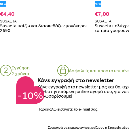
NEW
NEW
€4,40
€7,00
SUSAETA
SUSAETA
Susaeta παίζω και διασκεδάζω: μονόκεροι
Susaeta πολύχρ
2690
τα τρία γουρουν
Εγγύηση
Ασφαλείς και προστατευμέν
2 χρόνια
Κάνε εγγραφή στο newsletter
Κάνε εγγραφή στο newsletter μας και θα κε
10% στην επόμενη online αγορά σου, για να 
-10%
καλωσορίσουμε!
Email
Συμφωνώ να επικοινωνήσει μαζί μου η Εταιρεία μέσ