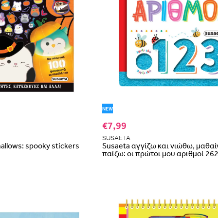
NEW
€7,99
SUSAETA
llows: spooky stickers
Susaeta αγγίζω και νιώθω, μαθαί
παίζω: οι πρώτοι μου αριθμοί 26