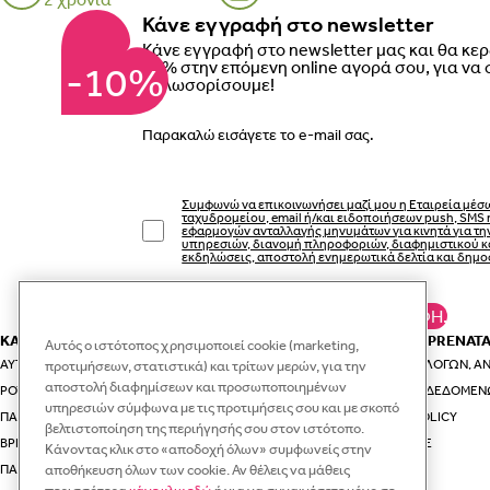
Κάνε εγγραφή στο newsletter
Κάνε εγγραφή στο newsletter μας και θα κε
10% στην επόμενη online αγορά σου, για να 
-10%
καλωσορίσουμε!
Email
Συμφωνώ να επικοινωνήσει μαζί μου η Εταιρεία μέσ
ταχυδρομείου, email ή/και ειδοποιήσεων push, SMS 
εφαρμογών ανταλλαγής μηνυμάτων για κινητά για τ
υπηρεσιών, διανομή πληροφοριών, διαφημιστικού κ
εκδηλώσεις, αποστολή ενημερωτικά δελτία και δημο
ΚΆΝΕ ΕΓΓΡΑΦΉ.
ΚΑΤΗΓΟΡΙΕΣ
ΕΣΥ ΚΑΙ Η PRENAT
Αυτός ο ιστότοπος χρησιμοποιεί cookie (marketing,
ΑΥΤΟΚΊΝΗΤΟ & ΤΑΞΊΔΙ
ΟΔΗΓΟΊ ΕΠΙΛΟΓΏΝ, ΑΝ
προτιμήσεων, στατιστικά) και τρίτων μερών, για την
αποστολή διαφημίσεων και προσωποποιημένων
ΡΟΎΧΑ ΚΑΙ ΑΞΕΣΟΥΆΡ ΓΙΑ ΤΗ ΜΑΜΆ
ΠΡΟΣΤΑΣΊΑ ΔΕΔΟΜΈΝ
υπηρεσιών σύμφωνα με τις προτιμήσεις σου και με σκοπό
ΠΑΙΔΙΚΆ ΡΟΎΧΑ
VIP CLUB POLICY
βελτιστοποίηση της περιήγησής σου στον ιστότοπο.
ΒΡΕΦΙΚΆ ΡΟΎΧΑ
RECYCLE.ME
Κάνοντας κλικ στο «αποδοχή όλων» συμφωνείς στην
αποθήκευση όλων των cookie. Αν θέλεις να μάθεις
ΠΑΙΔΙΚΆ ΠΑΠΟΎΤΣΙΑ