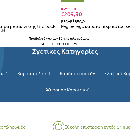
Έχεις
Δεν μπορείς να επαναφέρεις 
€299,00
Ε
€209,30
Δεν έχει
PEG-PÉREGO
ημα μετακίνησης trio book
Peg perego καρότσι περιπάτου se
old
Προβολή όλων των 11 αποτελεσμάτων.
ΔΕΊΞΕ ΠΕΡΙΣΣΌΤΕΡΑ
Σχετικές Κατηγορίες
σε 1
Καρότσια 2 σε 1
Καρότσια από 0+
Ελαφριά Κα
Αξεσουάρ Καροτσιού
ες πληρωμές
Εύκολη επιστροφή εντός 14 ημ