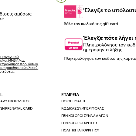
'Ελεγξε το υπόλοιπο
ρδίσεις αμέσως
σε
Έλεγξε πότε λήγει 
Πληκτρολόγησε τον κωδι
ημερομηνία λήξης.
ω κανονικού
ή/και MMS ή/και
ην προώθηση προϊόντων,
αι προωθητικού υλικού,
σιεύσεις.
AL
ΕΤΑΙΡΕΙΑ
ΑΛΥΤΙΚΟΊ ΟΔΗΓΟΊ
ΠΟΙΟΙ ΕΊΜΑΣΤΕ
ΩΝ PRENATAL CARD
ΚΏΔΙΚΑΣ ΣΥΜΠΕΡΙΦΟΡΆΣ
ΓΕΝΙΚΟΊ ΌΡΟΙ ΣΥΝΑΛΛΑΓΏΝ
ΓΕΝΙΚΟΊ ΌΡΟΙ ΧΡΉΣΗΣ
ΠΟΛΙΤΙΚΉ ΑΠΟΡΡΉΤΟΥ