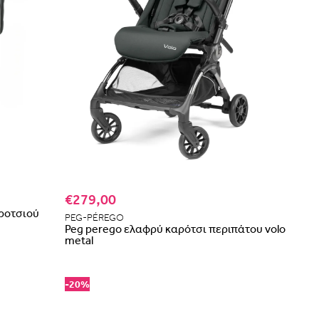
€279,00
αροτσιού
PEG-PÉREGO
Peg perego ελαφρύ καρότσι περιπάτου volo
metal
-20%