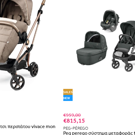
SALES
NEW
€959,00
€815,15
τσι περιπάτου vivace mon
PEG-PÉREGO
Peg perego σύστημα μεταφοράς t