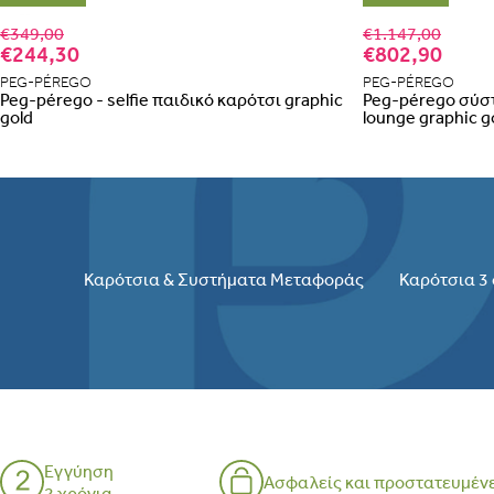
€349,00
€1.147,00
€244,30
€802,90
PEG-PÉREGO
PEG-PÉREGO
Peg-pérego - selfie παιδικό καρότσι graphic
Peg-pérego σύστ
gold
lounge graphic g
Καρότσια & Συστήματα Μεταφοράς
Καρότσια 3 
Εγγύηση
Ασφαλείς και προστατευμέν
2 χρόνια