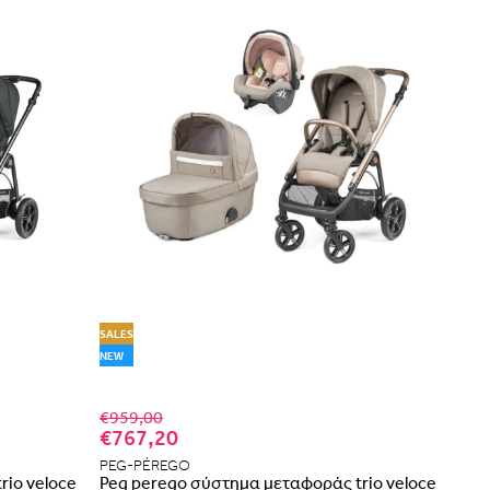
SALES
NEW
€959,00
€767,20
PEG-PÉREGO
rio veloce
Peg perego σύστημα μεταφοράς trio veloce