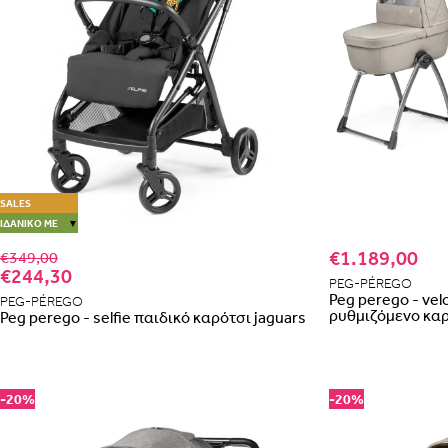
SALES
ΙΔΑΝΙΚΌ ΜΕ
▼
€1.189,00
€349,00
€244,30
PEG-PÉREGO
Peg perego - vel
PEG-PÉREGO
ρυθμιζόμενο καρό
Peg perego - selfie παιδικό καρότσι jaguars
-20%
-20%