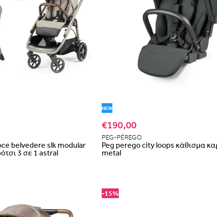
NEW
€190,00
PEG-PÉREGO
oce belvedere slk modular
Peg perego city loops κάθισμα κ
τσι 3 σε 1 astral
metal
-15%