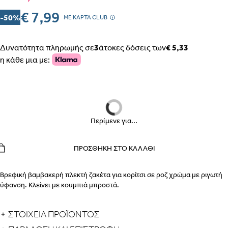
€ 7,99
-50%
MΕ ΚΑΡΤΑ CLUB
Δυνατότητα πληρωμής σε
3
άτοκες δόσεις των
€ 5,33
ΒΗΜΑ 1
η κάθε μια με:
ΒΗΜΑ 2
Περίμενε για...
ΠΡΟΣΘΉΚΗ ΣΤΟ ΚΑΛΆΘΙ
Βρεφική βαμβακερή πλεκτή ζακέτα για κορίτσι σε ροζ χρώμα με ριγωτή
ύφανση. Κλείνει με κουμπιά μπροστά.
ΕΣΩΡΟΥΧΑ ΕΓΚΥΜΟΣΥΝΗΣ – ΣΛΙΠ, ΖΩΝΗ, ΚΟΡΣΕΣ
ΠΩΣ ΠΑΙΡΝΟΥΜΕ ΤΑ ΜΕΤΡΑ
ΒΗΜΑ 1
ΣΤΟΙΧΕΙΑ ΠΡΟΪΟΝΤΟΣ