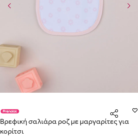
Με την προσφορά
θα λάβεις δωρεάν το είδος με τη χαμηλότε
Είναι για δώρο;
αγοράσεις τουλάχιστον
ΟΧΙ
ΝΑΙ
Με την προσφορά
κερδίζεις έκπτωση
στο καλάθι, αν αγοράσεις 
Μήνυμα
την ειδική σήμανση.
Από
Λεπτομέρειες που θα ήθελες να γνωρίζουμε για το δώρο σου
ΠΗΓΑΙΝΕ ΣΤΟ ΚΑΛΑΘΙ
(
)
ΑΠΟΘΉΚΕΥΣΕ
Βρεφική σαλιάρα ροζ με μαργαρίτες για
κορίτσι