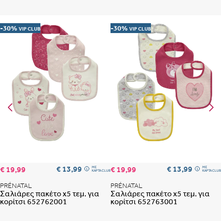
-30%
-30%
VIP CLUB
VIP CLUB
Προσθήκη στη λίστα αγαπημένων
Προ
€ 13,99
€ 13,99
€ 19,99
€ 19,99
ME
ME
ΚΑΡΤΑ CLUB
ΚΑΡΤΑ CLUB
PRÉNATAL
PRÉNATAL
Σαλιάρες πακέτο x5 τεμ. για
Σαλιάρες πακέτο x5 τεμ. για
κορίτσι 652762001
κορίτσι 652763001