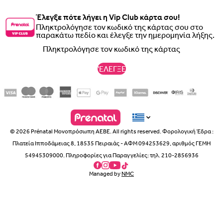
Έλεγξε πότε λήγει η Vip Club κάρτα σου!
Πληκτρολόγησε τον κωδικό της κάρτας σου στο
παρακάτω πεδίο και έλεγξε την ημερομηνία λήξης.
'ΕΛΕΓΞΕ
© 2026 Prénatal Μονοπρόσωπη ΑΕΒΕ. All rights reserved. Φορολογική Έδρα :
Πλατεία Ιπποδάμειας 8, 18535 Πειραιάς - ΑΦΜ 094253629, αριθμός ΓΕΜΗ
54945309000. Πληροφορίες για Παραγγελίες: τηλ. 210-2856936
Managed by
NMC