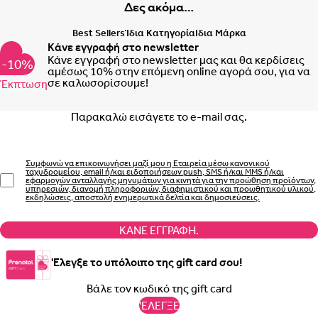
Δες ακόμα…
Best Sellers
Ίδια Κατηγορία
Ιδια Μάρκα
Κάνε εγγραφή στο newsletter
Albania
Armen
Κάνε εγγραφή στο newsletter μας και θα κερδίσεις
-10%
αμέσως 10% στην επόμενη online αγορά σου, για να
σε καλωσορίσουμε!
Έκπτωση
Email
Portugal
Roman
Συμφωνώ να επικοινωνήσει μαζί μου η Εταιρεία μέσω κανονικού
ταχυδρομείου, email ή/και ειδοποιήσεων push, SMS ή/και MMS ή/και
εφαρμογών ανταλλαγής μηνυμάτων για κινητά για την προώθηση προϊόντων,
υπηρεσιών, διανομή πληροφοριών, διαφημιστικού και προωθητικού υλικού,
εκδηλώσεις, αποστολή ενημερωτικά δελτία και δημοσιεύσεις.
ΚΆΝΕ ΕΓΓΡΑΦΉ.
'Ελεγξε το υπόλοιπο της gift card σου!
'ΕΛΕΓΞΕ