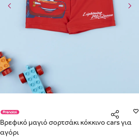
Είναι για δώρο;
Με την προσφορά
θα λάβεις δωρεάν το είδος με τη
ΟΧΙ
ΝΑΙ
χαμηλότερη τιμή αν αγοράσεις τουλάχιστον
Μήνυμα
Με την προσφορά
κερδίζεις έκπτωση
στο καλάθι, αν
αγοράσεις τουλάχιστον
με την ειδική σήμανση.
Από
Λεπτομέρειες που θα ήθελες να γνωρίζουμε για το δώρο σου
Οδηγός μεγεθών μαμάς
ΠΗΓΑΙΝΕ ΣΤΟ ΚΑΛΑΘΙ
(
)
ΑΠΟΘΉΚΕΥΣΕ
ΕΣΩΡΟΥΧΑ ΕΓΚΥΜΟΣΥΝΗΣ – ΤΟ ΣΟΥΤΙΕΝ ΠΩΣ
ΠΑΙΡΝΟΥΜΕ ΤΑ ΜΕΤΡΑ
ΒΗΜΑ 1
ΒΗΜΑ 2
Βρεφικό μαγιό σορτσάκι κόκκινο cars για
αγόρι