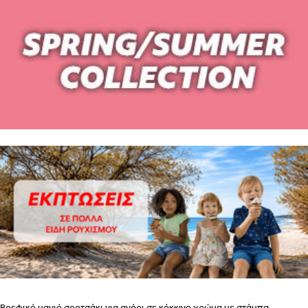
ΒΗΜΑ
2
ΕΣΩΡΟΥΧΑ ΓΙΑ ΜΕΤΑ ΤΟΝ ΤΟΚΕΤΟ – ΤΟ ΣΟΥΤΙΕΝ
ΠΩΣ
ΠΑΙΡΝΟΥΜΕ ΤΑ ΜΕΤΡΑ
ΒΗΜΑ 1
ΒΗΜΑ 2
ΒΗΜΑ 1
Βρεφικό μαγιό σορτσάκι για αγόρι σε κόκκινο χρώμα με στάμπα