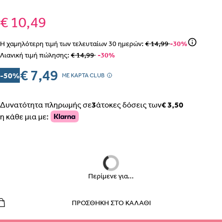
€ 10,49
Η χαμηλότερη τιμή των τελευταίων
30
ημερών:
€ 14,99
-30%
ΒΗΜΑ 1
Λιανική τιμή πώλησης:
€ 14,99
-30%
€ 7,49
-50%
MΕ ΚΑΡΤΑ CLUB
Δυνατότητα πληρωμής σε
3
άτοκες δόσεις των
€ 3,50
ΒΗΜΑ 2
η κάθε μια με:
Περίμενε για...
ΕΣΩΡΟΥΧΑ ΕΓΚΥΜΟΣΥΝΗΣ – ΣΛΙΠ, ΖΩΝΗ, ΚΟΡΣΕΣ
ΠΩΣ ΠΑΙΡΝΟΥΜΕ ΤΑ ΜΕΤΡΑ
ΒΗΜΑ 1
ΠΡΟΣΘΉΚΗ ΣΤΟ ΚΑΛΆΘΙ