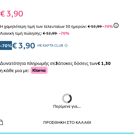
€ 3,90
Η χαμηλότερη τιμή των τελευταίων
30
ημερών:
€ 12,99
-70%
ΒΗΜΑ 1
Λιανική τιμή πώλησης:
€ 12,99
-70%
€ 3,90
-70%
MΕ ΚΑΡΤΑ CLUB
Δυνατότητα πληρωμής σε
3
άτοκες δόσεις των
€ 1,30
ΒΗΜΑ 2
η κάθε μια με:
Περίμενε για...
ΕΣΩΡΟΥΧΑ ΕΓΚΥΜΟΣΥΝΗΣ – ΣΛΙΠ, ΖΩΝΗ, ΚΟΡΣΕΣ
ΠΩΣ ΠΑΙΡΝΟΥΜΕ ΤΑ ΜΕΤΡΑ
ΒΗΜΑ 1
ΠΡΟΣΘΉΚΗ ΣΤΟ ΚΑΛΆΘΙ