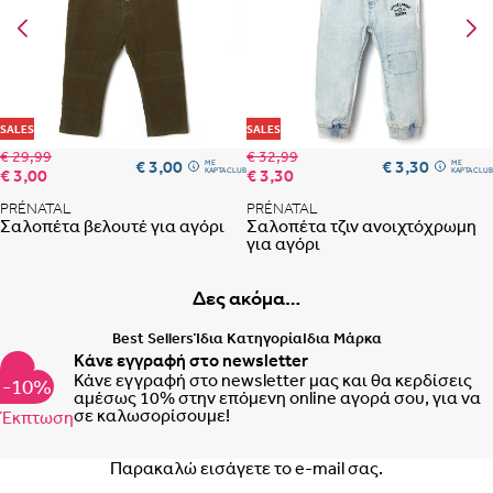
Προσθήκη στη λίστα αγαπημένων
Προ
SALES
SALES
€ 29,99
€ 32,99
€ 3,00
€ 3,30
ME
ME
€ 3,00
€ 3,30
ΚΑΡΤΑ CLUB
ΚΑΡΤΑ CLUB
PRÉNATAL
PRÉNATAL
Σαλοπέτα βελουτέ για αγόρι
Σαλοπέτα τζιν ανοιχτόχρωμη
για αγόρι
Δες ακόμα…
Best Sellers
Ίδια Κατηγορία
Ιδια Μάρκα
Κάνε εγγραφή στο newsletter
Κάνε εγγραφή στο newsletter μας και θα κερδίσεις
-10%
αμέσως 10% στην επόμενη online αγορά σου, για να
σε καλωσορίσουμε!
Έκπτωση
Email