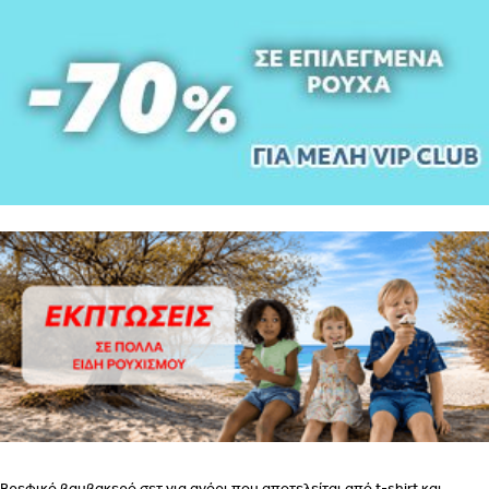
ΒΗΜΑ
2
ΕΣΩΡΟΥΧΑ ΓΙΑ ΜΕΤΑ ΤΟΝ ΤΟΚΕΤΟ – ΤΟ ΣΟΥΤΙΕΝ
ΠΩΣ
ΠΑΙΡΝΟΥΜΕ ΤΑ ΜΕΤΡΑ
ΒΗΜΑ 1
ΒΗΜΑ 2
ΒΗΜΑ 1
Βρεφικό βαμβακερό σετ για αγόρι που αποτελείται από t-shirt και