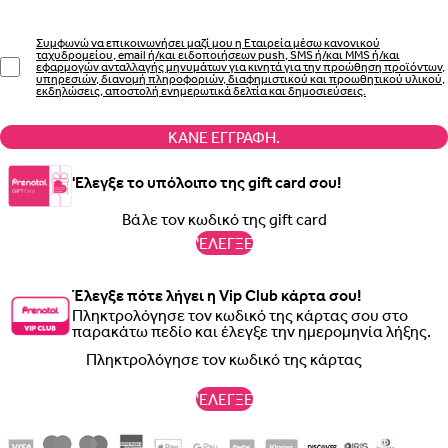
Συμφωνώ να επικοινωνήσει μαζί μου η Εταιρεία μέσω κανονικού
ταχυδρομείου, email ή/και ειδοποιήσεων push, SMS ή/και MMS ή/και
εφαρμογών ανταλλαγής μηνυμάτων για κινητά για την προώθηση προϊόντων,
υπηρεσιών, διανομή πληροφοριών, διαφημιστικού και προωθητικού υλικού,
εκδηλώσεις, αποστολή ενημερωτικά δελτία και δημοσιεύσεις.
ΚΆΝΕ ΕΓΓΡΑΦΉ.
'Ελεγξε το υπόλοιπο της gift card σου!
'ΕΛΕΓΞΕ
Έλεγξε πότε λήγει η Vip Club κάρτα σου!
Πληκτρολόγησε τον κωδικό της κάρτας σου στο
παρακάτω πεδίο και έλεγξε την ημερομηνία λήξης.
'ΕΛΕΓΞΕ