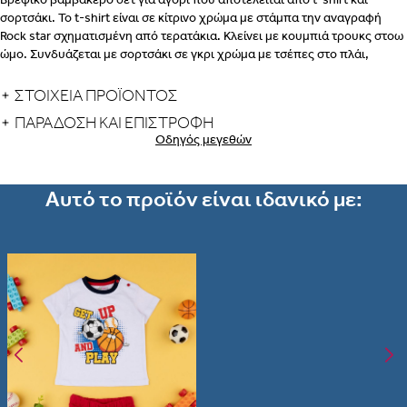
σορτσάκι. Το t-shirt είναι σε κίτρινο χρώμα με στάμπα την αναγραφή
Rock star σχηματισμένη από τερατάκια. Κλείνει με κουμπιά τρουκς στοω
ώμο. Συνδυάζεται με σορτσάκι σε γκρι χρώμα με τσέπες στο πλάι,
ΒΗΜΑ 2
ελαστικό λάστιχο στη μέση και κορδόνι περίσφιξης.
ΣΤΟΙΧΕΙΑ ΠΡΟΪΟΝΤΟΣ
ΕΣΩΡΟΥΧΑ ΓΙΑ ΜΕΤΑ ΤΟΝ
ΠΑΡΆΔΟΣΗ ΚΑΙ ΕΠΙΣΤΡΟΦΉ
ΤΟΚΕΤΟ – ΣΛΙΠ, ΖΩΝΗ, ΚΟΡΣΕΣ
Οδηγός μεγεθών
ΠΩΣ
ΠΑΙΡΝΟΥΜΕ ΤΑ ΜΕΤΡΑ
ΒΗΜΑ 1
Αυτό το προϊόν είναι ιδανικό με:
ΒΗΜΑ
2