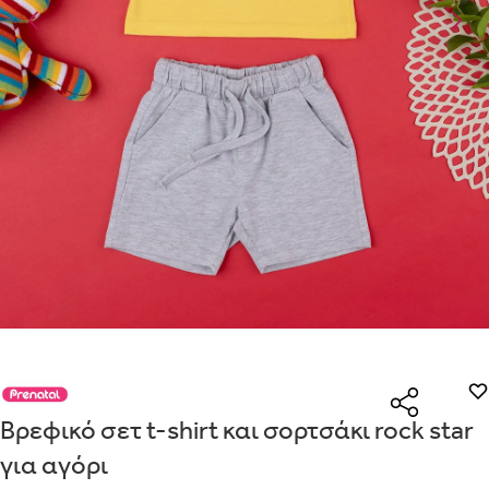
Είναι για δώρο;
Με την προσφορά
θα λάβεις δωρεάν το είδος με τη χαμηλότε
ΟΧΙ
ΝΑΙ
τιμή αν αγοράσεις τουλάχιστον
Μήνυμα
Με την προσφορά
κερδίζεις έκπτωση
στο καλάθι, αν αγοράσε
τουλάχιστον
με την ειδική σήμανση.
Από
Λεπτομέρειες που θα ήθελες να γνωρίζουμε για το δώρο σου
Οδηγός μεγεθών μαμάς
ΠΗΓΑΙΝΕ ΣΤΟ ΚΑΛΑΘΙ
(
)
ΑΠΟΘΉΚΕΥΣΕ
ΕΣΩΡΟΥΧΑ ΕΓΚΥΜΟΣΥΝΗΣ – ΤΟ ΣΟΥΤΙΕΝ ΠΩΣ
ΠΑΙΡΝΟΥΜΕ ΤΑ ΜΕΤΡΑ
ΒΗΜΑ 1
ΒΗΜΑ 2
Βρεφικό σετ t-shirt και σορτσάκι rock star
για αγόρι