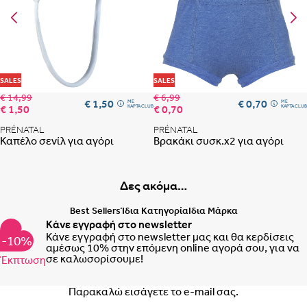
Προσθήκη στη λίστα αγαπημένων
Προ
SALES
SALES
€ 14,99
€ 6,99
€ 1,50
€ 0,70
ME
ME
€ 1,50
€ 0,70
ΚΑΡΤΑ CLUB
ΚΑΡΤΑ CLUB
PRÉNATAL
PRÉNATAL
Καπέλο σενίλ για αγόρι
Βρακάκι συσκ.x2 για αγόρι
Δες ακόμα…
Best Sellers
Ίδια Κατηγορία
Ιδια Μάρκα
Κάνε εγγραφή στο newsletter
Κάνε εγγραφή στο newsletter μας και θα κερδίσεις
-10%
αμέσως 10% στην επόμενη online αγορά σου, για να
σε καλωσορίσουμε!
Έκπτωση
Email