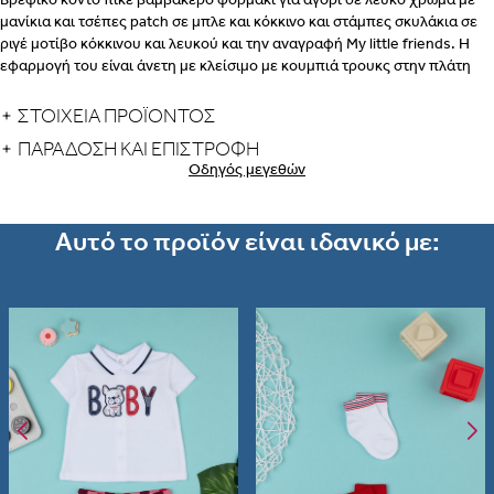
μανίκια και τσέπες patch σε μπλε και κόκκινο και στάμπες σκυλάκια σε
ριγέ μοτίβο κόκκινου και λευκού και την αναγραφή My little friends. Η
εφαρμογή του είναι άνετη με κλείσιμο με κουμπιά τρουκς στην πλάτη
ΒΗΜΑ 2
και τον καβάλο.
ΣΤΟΙΧΕΙΑ ΠΡΟΪΟΝΤΟΣ
ΕΣΩΡΟΥΧΑ ΓΙΑ ΜΕΤΑ ΤΟΝ
ΠΑΡΆΔΟΣΗ ΚΑΙ ΕΠΙΣΤΡΟΦΉ
ΤΟΚΕΤΟ – ΣΛΙΠ, ΖΩΝΗ, ΚΟΡΣΕΣ
Οδηγός μεγεθών
ΠΩΣ
ΠΑΙΡΝΟΥΜΕ ΤΑ ΜΕΤΡΑ
ΒΗΜΑ 1
Αυτό το προϊόν είναι ιδανικό με:
ΒΗΜΑ
2
Albania
Armenia
εδώ
Portugal
Romania