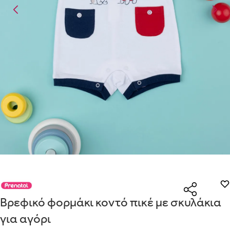
Είναι για δώρο;
Με την προσφορά
θα λάβεις δωρεάν το είδος με τη
ΟΧΙ
ΝΑΙ
χαμηλότερη τιμή αν αγοράσεις τουλάχιστον
Μήνυμα
Με την προσφορά
κερδίζεις έκπτωση
στο καλάθι, αν
αγοράσεις τουλάχιστον
με την ειδική σήμανση.
Από
Λεπτομέρειες που θα ήθελες να γνωρίζουμε για το δώρο σου
Οδηγός μεγεθών μαμάς
ΠΗΓΑΙΝΕ ΣΤΟ ΚΑΛΑΘΙ
(
)
ΑΠΟΘΉΚΕΥΣΕ
ΕΣΩΡΟΥΧΑ ΕΓΚΥΜΟΣΥΝΗΣ – ΤΟ ΣΟΥΤΙΕΝ ΠΩΣ
ΠΑΙΡΝΟΥΜΕ ΤΑ ΜΕΤΡΑ
ΒΗΜΑ 1
ΒΗΜΑ 2
Βρεφικό φορμάκι κοντό πικέ με σκυλάκια
για αγόρι