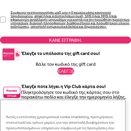
Συμφωνώ να επικοινωνήσει μαζί μου η Εταιρεία μέσω κανονικού
ταχυδρομείου, email ή/και ειδοποιήσεων push, SMS ή/και MMS ή/και
εφαρμογών ανταλλαγής μηνυμάτων για κινητά για την προώθηση προϊόντων,
υπηρεσιών, διανομή πληροφοριών, διαφημιστικού και προωθητικού υλικού,
εκδηλώσεις, αποστολή ενημερωτικά δελτία και δημοσιεύσεις.
ΚΆΝΕ ΕΓΓΡΑΦΉ.
'Ελεγξε το υπόλοιπο της gift card σου!
'ΕΛΕΓΞΕ
Έλεγξε πότε λήγει η Vip Club κάρτα σου!
Πληκτρολόγησε τον κωδικό της κάρτας σου στο
παρακάτω πεδίο και έλεγξε την ημερομηνία λήξης.
Κλε
Κλε
Κλε
'ΕΛΕΓΞΕ
Αυτός ο ιστότοπος χρησιμοποιεί cookie (marketing, προτιμήσεων,
Γραπτό μήνυμα
στατιστικά) και τρίτων μερών, για την αποστολή διαφημίσεων και
Κλε
προσωποποιημένων υπηρεσιών σύμφωνα με τις προτιμήσεις σου