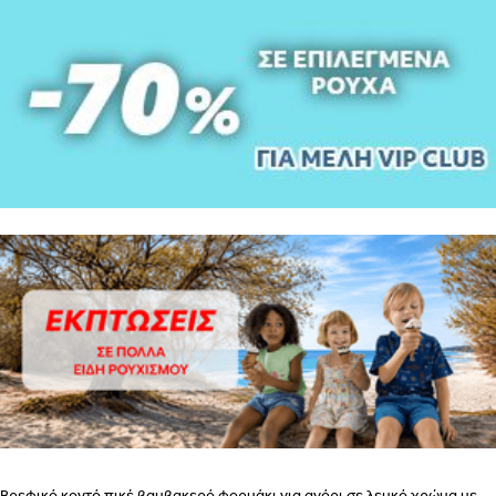
ΒΗΜΑ
2
ΕΣΩΡΟΥΧΑ ΓΙΑ ΜΕΤΑ ΤΟΝ ΤΟΚΕΤΟ – ΤΟ ΣΟΥΤΙΕΝ
ΠΩΣ
ΠΑΙΡΝΟΥΜΕ ΤΑ ΜΕΤΡΑ
ΒΗΜΑ 1
ΒΗΜΑ 2
ΒΗΜΑ 1
Βρεφικό κοντό πικέ βαμβακερό φορμάκι για αγόρι σε λευκό χρώμα με