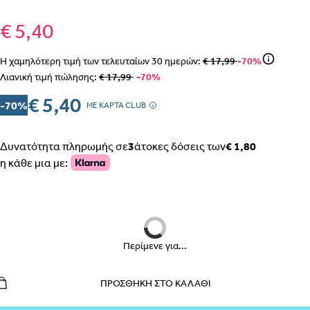
€ 5,40
Η χαμηλότερη τιμή των τελευταίων
30
ημερών:
€ 17,99
-70%
ΒΗΜΑ 1
Λιανική τιμή πώλησης:
€ 17,99
-70%
€ 5,40
-70%
MΕ ΚΑΡΤΑ CLUB
Δυνατότητα πληρωμής σε
3
άτοκες δόσεις των
€ 1,80
ΒΗΜΑ 2
η κάθε μια με:
Περίμενε για...
ΕΣΩΡΟΥΧΑ ΕΓΚΥΜΟΣΥΝΗΣ – ΣΛΙΠ, ΖΩΝΗ, ΚΟΡΣΕΣ
ΠΩΣ ΠΑΙΡΝΟΥΜΕ ΤΑ ΜΕΤΡΑ
ΒΗΜΑ 1
ΠΡΟΣΘΉΚΗ ΣΤΟ ΚΑΛΆΘΙ