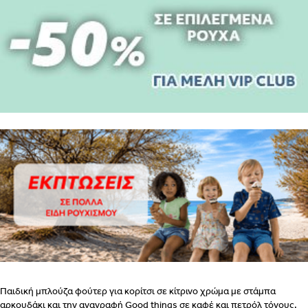
ΒΗΜΑ
2
ΕΣΩΡΟΥΧΑ ΓΙΑ ΜΕΤΑ ΤΟΝ ΤΟΚΕΤΟ – ΤΟ ΣΟΥΤΙΕΝ
ΠΩΣ
ΠΑΙΡΝΟΥΜΕ ΤΑ ΜΕΤΡΑ
ΒΗΜΑ 1
ΒΗΜΑ 2
Παιδική μπλούζα φούτερ για κορίτσι σε κίτρινο χρώμα με στάμπα
αρκουδάκι και την αναγραφή Good things σε καφέ και πετρόλ τόνους.
ΒΗΜΑ 1