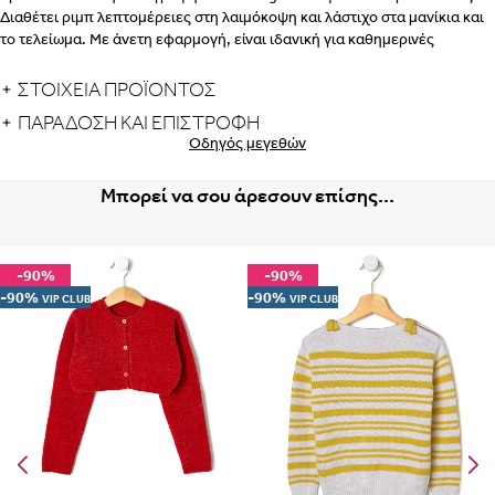
Διαθέτει ριμπ λεπτομέρειες στη λαιμόκοψη και λάστιχο στα μανίκια και
Albania
Armenia
το τελείωμα. Με άνετη εφαρμογή, είναι ιδανική για καθημερινές
εδώ
εμφανίσεις.
ΒΗΜΑ 2
ΣΤΟΙΧΕΙΑ ΠΡΟΪΟΝΤΟΣ
ΠΑΡΆΔΟΣΗ ΚΑΙ ΕΠΙΣΤΡΟΦΉ
ΕΣΩΡΟΥΧΑ ΓΙΑ ΜΕΤΑ ΤΟΝ
Portugal
Romania
Οδηγός μεγεθών
ΤΟΚΕΤΟ – ΣΛΙΠ, ΖΩΝΗ, ΚΟΡΣΕΣ
ΠΩΣ
Μπορεί να σου άρεσουν επίσης...
ΠΑΙΡΝΟΥΜΕ ΤΑ ΜΕΤΡΑ
ΒΗΜΑ 1
ΒΗΜΑ
-90%
-90%
2
-90%
-90%
VIP CLUB
VIP CLUB