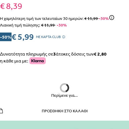
€ 8,39
Η χαμηλότερη τιμή των τελευταίων
30
ημερών:
€ 11,99
-30%
Λιανική τιμή πώλησης:
€ 11,99
-30%
ΒΗΜΑ 1
€ 5,99
-50%
MΕ ΚΑΡΤΑ CLUB
Δυνατότητα πληρωμής σε
3
άτοκες δόσεις των
€ 2,80
η κάθε μια με:
ΒΗΜΑ 2
Περίμενε για...
ΕΣΩΡΟΥΧΑ ΕΓΚΥΜΟΣΥΝΗΣ – ΣΛΙΠ, ΖΩΝΗ, ΚΟΡΣΕΣ
ΠΡΟΣΘΉΚΗ ΣΤΟ ΚΑΛΆΘΙ
ΠΩΣ ΠΑΙΡΝΟΥΜΕ ΤΑ ΜΕΤΡΑ
ΒΗΜΑ 1