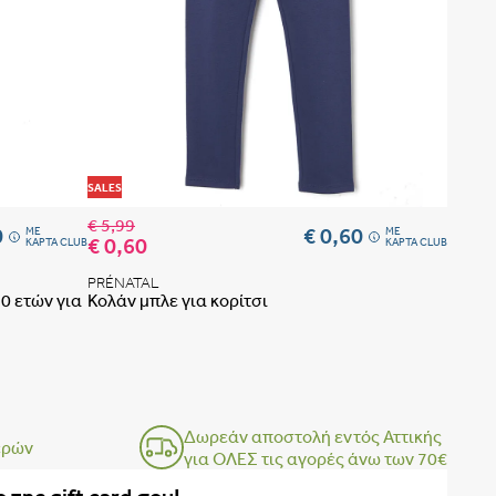
 ΤΟ ΣΟΥΤΙΕΝ ΠΩΣ ΠΑΙΡΝΟΥΜΕ ΤΑ ΜΕΤΡΑ
ΒΗΜΑ 1
ΒΗΜΑ 2
Προσθήκη στη λίστα αγαπημένων
Προσθήκη 
SALES
€ 5,99
0
€ 0,60
ME
ME
€ 0,60
ΚΑΡΤΑ CLUB
ΚΑΡΤΑ CLUB
PRÉNATAL
0 ετών για
Κολάν μπλε για κορίτσι
Δωρεάν αποστολή εντός Αττικής
ερών
για ΟΛΕΣ τις αγορές άνω των 70€