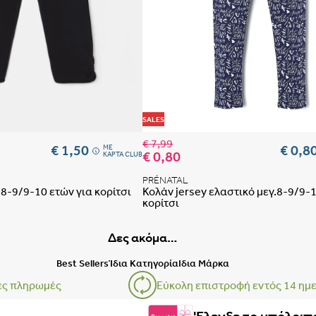
Οδηγός μεγεθών μαμάς
ΕΣΩΡΟΥΧΑ ΕΓΚΥΜΟΣΥΝΗΣ –
 αγαπημένων
Προσθήκη στη λίστα αγαπημένων
SALES
€ 7,99
€ 1,50
€ 0,8
ME
€ 0,80
ΚΑΡΤΑ CLUB
PRÉNATAL
8-9/9-10 ετών για κορίτσι
Κολάν jersey ελαστικό μεγ.8-9/9-1
ΒΗΜΑ 1
κορίτσι
Δες ακόμα…
Best Sellers
Ίδια Κατηγορία
Ιδια Μάρκα
ες πληρωμές
Εύκολη επιστροφή εντός 14 ημ