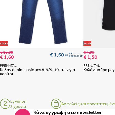
Προσθήκη στη λίστα
SALES
SALES
€ 15,99
€ 4,99
€ 1,60
ME
€ 1,60
€ 1,50
ΚΑΡΤΑ CLUB
PRÉNATAL
PRÉNATAL
Κολάν denim basic μεγ.8-9/9-10 ετών για
Κολάν μαύρο μεγ.
κορίτσι
Εγγύηση
Ασφαλείς και προστατευμέν
2 χρόνια
Κάνε εγγραφή στο newsletter