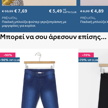
€ 7,69
€ 5,49
€ 4,89
ME
€ 10,99
€ 6,99
ΚΑΡΤΑ CLUB
PRÉNATAL
PRÉNATAL
Παιδική μπλούζα φούτερ γκριζοπράσινη με
Παιδική μπλούζα λ
μαργαρίτες για κορίτσι
Μπορεί να σου άρεσουν επίσης...
-90%
-70%
-90%
-70%
VIP CLUB
VIP CLUB