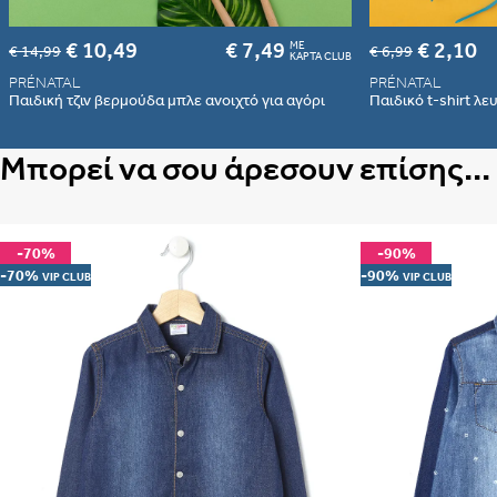
€ 10,49
€ 7,49
€ 2,10
ME
€ 14,99
€ 6,99
ΚΑΡΤΑ CLUB
PRÉNATAL
PRÉNATAL
Παιδική τζιν βερμούδα μπλε ανοιχτό για αγόρι
Παιδικό t-shirt λε
Μπορεί να σου άρεσουν επίσης...
-70%
-90%
-70%
-90%
VIP CLUB
VIP CLUB