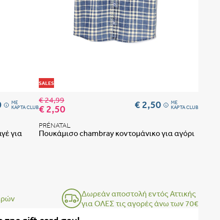
 ΤΟ ΣΟΥΤΙΕΝ ΠΩΣ ΠΑΙΡΝΟΥΜΕ ΤΑ ΜΕΤΡΑ
ΒΗΜΑ 1
ΒΗΜΑ 2
Προσθήκη στη λίστα αγαπημένων
Προσθήκη 
SALES
€ 24,99
0
€ 2,50
ME
ME
€ 2,50
ΚΑΡΤΑ CLUB
ΚΑΡΤΑ CLUB
PRÉNATAL
γέ για
Πουκάμισο chambray κοντομάνικο για αγόρι
Δωρεάν αποστολή εντός Αττικής
ερών
για ΟΛΕΣ τις αγορές άνω των 70€