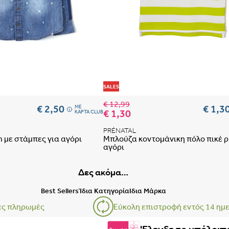
Οδηγός μεγεθών μαμάς
ΕΣΩΡΟΥΧΑ ΕΓΚΥΜΟΣΥΝΗΣ –
 αγαπημένων
Προσθήκη στη λίστα αγαπημένων
SALES
€ 12,99
€ 2,50
€ 1,3
ME
€ 1,30
ΚΑΡΤΑ CLUB
PRÉNATAL
 με στάμπες για αγόρι
Μπλούζα κοντομάνικη πόλο πικέ ρι
ΒΗΜΑ 1
αγόρι
Δες ακόμα…
Best Sellers
Ίδια Κατηγορία
Ιδια Μάρκα
ες πληρωμές
Εύκολη επιστροφή εντός 14 ημ