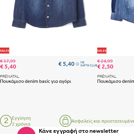
Προσθήκη στη λίστα
SALES
SALES
€ 17,99
€ 24,99
€ 5,40
ME
€ 5,40
€ 2,50
ΚΑΡΤΑ CLUB
PRÉNATAL
PRÉNATAL
Πουκάμισο denim basic για αγόρι
Πουκάμισο denim
Εγγύηση
Ασφαλείς και προστατευμέν
2 χρόνια
Κάνε εγγραφή στο newsletter