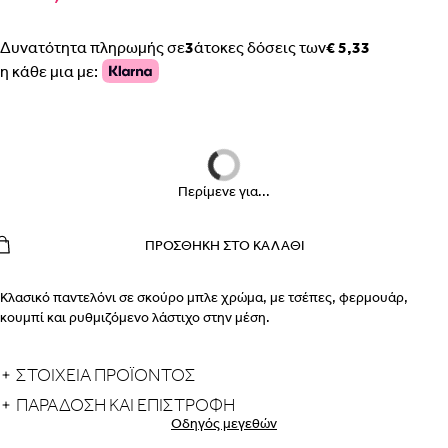
Δυνατότητα πληρωμής σε
3
άτοκες δόσεις των
€ 5,33
η κάθε μια με:
ΒΗΜΑ 1
Περίμενε για...
ΒΗΜΑ 2
ΠΡΟΣΘΉΚΗ ΣΤΟ ΚΑΛΆΘΙ
Κλασικό παντελόνι σε σκούρο μπλε χρώμα, με τσέπες, φερμουάρ,
κουμπί και ρυθμιζόμενο λάστιχο στην μέση.
ΣΤΟΙΧΕΙΑ ΠΡΟΪΟΝΤΟΣ
ΕΣΩΡΟΥΧΑ ΕΓΚΥΜΟΣΥΝΗΣ – ΣΛΙΠ, ΖΩΝΗ, ΚΟΡΣΕΣ
ΠΩΣ ΠΑΙΡΝΟΥΜΕ ΤΑ ΜΕΤΡΑ
ΒΗΜΑ 1
ΠΑΡΆΔΟΣΗ ΚΑΙ ΕΠΙΣΤΡΟΦΉ
Οδηγός μεγεθών