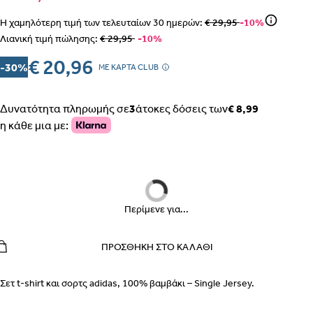
Η χαμηλότερη τιμή των τελευταίων
30
ημερών:
€ 29,95
-10%
Λιανική τιμή πώλησης:
€ 29,95
-10%
€ 20,96
-30%
ΒΗΜΑ 1
MΕ ΚΑΡΤΑ CLUB
Δυνατότητα πληρωμής σε
3
άτοκες δόσεις των
€ 8,99
η κάθε μια με:
ΒΗΜΑ 2
Περίμενε για...
ΠΡΟΣΘΉΚΗ ΣΤΟ ΚΑΛΆΘΙ
ΕΣΩΡΟΥΧΑ ΕΓΚΥΜΟΣΥΝΗΣ – ΣΛΙΠ, ΖΩΝΗ, ΚΟΡΣΕΣ
ΠΩΣ ΠΑΙΡΝΟΥΜΕ ΤΑ ΜΕΤΡΑ
ΒΗΜΑ 1
Σετ t-shirt και σορτς adidas, 100% βαμβάκι – Single Jersey.