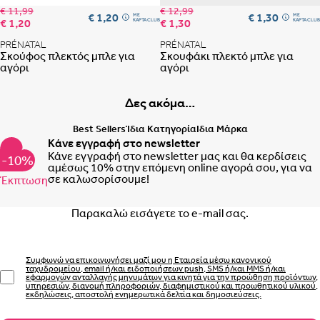
€ 11,99
€ 12,99
€ 1,20
€ 1,30
ME
ME
€ 1,20
€ 1,30
ΚΑΡΤΑ CLUB
ΚΑΡΤΑ CLUB
PRÉNATAL
PRÉNATAL
ΒΗΜΑ 2
Σκούφος πλεκτός μπλε για
Σκουφάκι πλεκτό μπλε για
αγόρι
αγόρι
ΕΣΩΡΟΥΧΑ ΓΙΑ ΜΕΤΑ ΤΟΝ
ΤΟΚΕΤΟ – ΣΛΙΠ, ΖΩΝΗ, ΚΟΡΣΕΣ
Δες ακόμα…
ΠΩΣ
Best Sellers
Ίδια Κατηγορία
Ιδια Μάρκα
ΠΑΙΡΝΟΥΜΕ ΤΑ ΜΕΤΡΑ
ΒΗΜΑ 1
Κάνε εγγραφή στο newsletter
Κάνε εγγραφή στο newsletter μας και θα κερδίσεις
-10%
ΒΗΜΑ
αμέσως 10% στην επόμενη online αγορά σου, για να
σε καλωσορίσουμε!
Έκπτωση
2
Email
Συμφωνώ να επικοινωνήσει μαζί μου η Εταιρεία μέσω κανονικού
ταχυδρομείου, email ή/και ειδοποιήσεων push, SMS ή/και MMS ή/και
εφαρμογών ανταλλαγής μηνυμάτων για κινητά για την προώθηση προϊόντων,
υπηρεσιών, διανομή πληροφοριών, διαφημιστικού και προωθητικού υλικού,
εκδηλώσεις, αποστολή ενημερωτικά δελτία και δημοσιεύσεις.