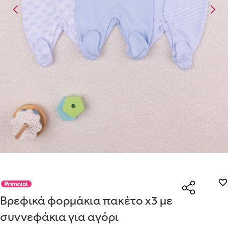
Είναι για δώρο;
Με την προσφορά
θα λάβεις δωρεάν το είδος με τη
ΟΧΙ
ΝΑΙ
χαμηλότερη τιμή αν αγοράσεις τουλάχιστον
Μήνυμα
Με την προσφορά
κερδίζεις έκπτωση
στο καλάθι, αν
αγοράσεις τουλάχιστον
με την ειδική σήμανση.
Από
Λεπτομέρειες που θα ήθελες να γνωρίζουμε για το δώρο σου
Οδηγός μεγεθών μαμάς
ΠΗΓΑΙΝΕ ΣΤΟ ΚΑΛΑΘΙ
(
)
ΑΠΟΘΉΚΕΥΣΕ
ΕΣΩΡΟΥΧΑ ΕΓΚΥΜΟΣΥΝΗΣ – ΤΟ ΣΟΥΤΙΕΝ ΠΩΣ
ΠΑΙΡΝΟΥΜΕ ΤΑ ΜΕΤΡΑ
ΒΗΜΑ 1
ΒΗΜΑ 2
Βρεφικά φορμάκια πακέτο x3 με
συννεφάκια για αγόρι