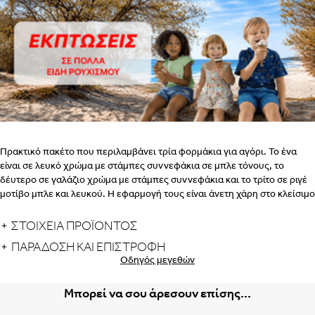
ΒΗΜΑ 2
ΕΣΩΡΟΥΧΑ ΓΙΑ ΜΕΤΑ ΤΟΝ
ΤΟΚΕΤΟ – ΣΛΙΠ, ΖΩΝΗ, ΚΟΡΣΕΣ
Albania
Armenia
ΠΩΣ
εδώ
ΠΑΙΡΝΟΥΜΕ ΤΑ ΜΕΤΡΑ
ΒΗΜΑ 1
Πρακτικό πακέτο που περιλαμβάνει τρία φορμάκια για αγόρι. Το ένα
ΒΗΜΑ
είναι σε λευκό χρώμα με στάμπες συννεφάκια σε μπλε τόνους, το
Portugal
Romania
δέυτερο σε γαλάζιο χρώμα με στάμπες συννεφάκια και το τρίτο σε ριγέ
2
μοτίβο μπλε και λευκού. Η εφαρμογή τους είναι άνετη χάρη στο κλείσιμο
με κουμπιά τρουκς στην πλάτη και το μπροστινό μέρος.
ΣΤΟΙΧΕΙΑ ΠΡΟΪΟΝΤΟΣ
ΠΑΡΆΔΟΣΗ ΚΑΙ ΕΠΙΣΤΡΟΦΉ
Οδηγός μεγεθών
Μπορεί να σου άρεσουν επίσης...