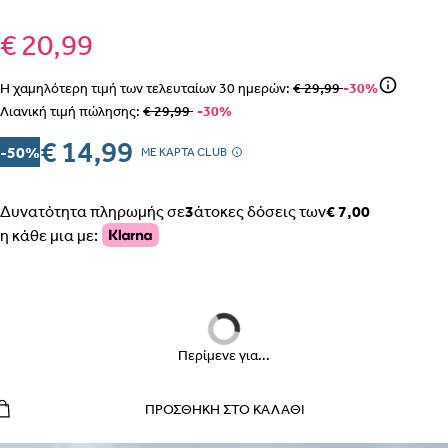
€ 20,99
Η χαμηλότερη τιμή των τελευταίων
30
ημερών:
€ 29,99
-30%
ΒΗΜΑ 1
Λιανική τιμή πώλησης:
€ 29,99
-30%
€ 14,99
-50%
MΕ ΚΑΡΤΑ CLUB
Δυνατότητα πληρωμής σε
3
άτοκες δόσεις των
€ 7,00
ΒΗΜΑ 2
η κάθε μια με:
Περίμενε για...
ΕΣΩΡΟΥΧΑ ΕΓΚΥΜΟΣΥΝΗΣ – ΣΛΙΠ, ΖΩΝΗ, ΚΟΡΣΕΣ
ΠΩΣ ΠΑΙΡΝΟΥΜΕ ΤΑ ΜΕΤΡΑ
ΒΗΜΑ 1
ΠΡΟΣΘΉΚΗ ΣΤΟ ΚΑΛΆΘΙ