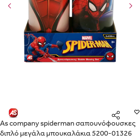
Είναι για δώρο;
Με την προσφορά
θα λάβεις δωρεάν το είδος με τη
ΟΧΙ
ΝΑΙ
χαμηλότερη τιμή αν αγοράσεις τουλάχιστον
Μήνυμα
Με την προσφορά
κερδίζεις έκπτωση
στο καλάθι, αν
αγοράσεις τουλάχιστον
με την ειδική σήμανση.
Από
Λεπτομέρειες που θα ήθελες να γνωρίζουμε για το δώρο σου
ΠΗΓΑΙΝΕ ΣΤΟ ΚΑΛΑΘΙ
(
)
ΑΠΟΘΉΚΕΥΣΕ
As company spiderman σαπουνόφουσκες
διπλό μεγάλα μπουκαλάκια 5200-01326