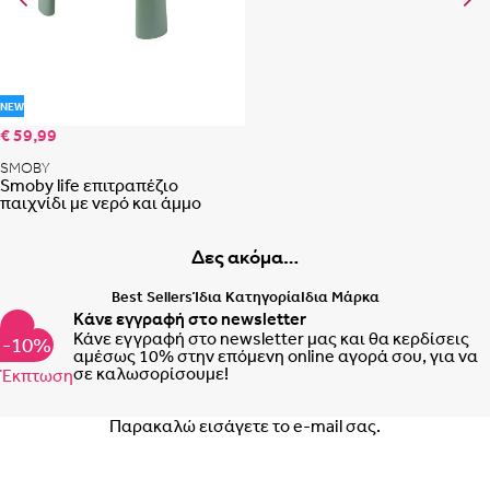
Προσθήκη στη λίστα αγαπημένων
NEW
€ 59,99
SMOBY
Smoby life επιτραπέζιο
παιχνίδι με νερό και άμμο
Δες ακόμα…
Best Sellers
Ίδια Κατηγορία
Ιδια Μάρκα
Κάνε εγγραφή στο newsletter
Κάνε εγγραφή στο newsletter μας και θα κερδίσεις
-10%
αμέσως 10% στην επόμενη online αγορά σου, για να
σε καλωσορίσουμε!
Έκπτωση
Email