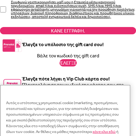
Συμφωνώ να επικοινωνήσει μαζί μου η Εταιρεία μέσω κανονικού
ταχυδρομείου, email ή/και ειδοποιήσεων push, SMS ή/και MMS ή/και
εφαρμογών ανταλλαγής μηνυμάτων για κινητά για την προώθηση προϊόντων,
υπηρεσιών, διανομή πληροφοριών, διαφημιστικού και προωθητικού υλικού,
εκδηλώσεις, αποστολή ενημερωτικά δελτία και δημοσιεύσεις.
ΚΆΝΕ ΕΓΓΡΑΦΉ.
'Ελεγξε το υπόλοιπο της gift card σου!
'ΕΛΕΓΞΕ
Έλεγξε πότε λήγει η Vip Club κάρτα σου!
Πληκτρολόγησε τον κωδικό της κάρτας σου στο
Κλε
παρακάτω πεδίο και έλεγξε την ημερομηνία λήξης.
Κλε
Κλε
Αυτός ο ιστότοπος χρησιμοποιεί cookie (marketing, προτιμήσεων,
Γραπτό μήνυμα
στατιστικά) και τρίτων μερών, για την αποστολή διαφημίσεων και
'ΕΛΕΓΞΕ
Κλε
προσωποποιημένων υπηρεσιών σύμφωνα με τις προτιμήσεις σου
Σύνδεση
και με σκοπό βελτιστοποίηση της περιήγησής σου στον ιστότοπο.
WhatsApp
Ξεχάσατε τον κωδικό σας;
Κάνοντας κλικ στο «αποδοχή όλων» συμφωνείς στην αποθήκευση
Κάνε εγγραφή
Διεύθυνση e-mail
όλων των cookie. Αν θέλεις να μάθεις περισσότερα
κάνε κλικ εδώ
ή
Αντιγραφή
Έχασες τον κωδικό σου; Πληκτρολόγησε το όνομα χρήστη ή τη