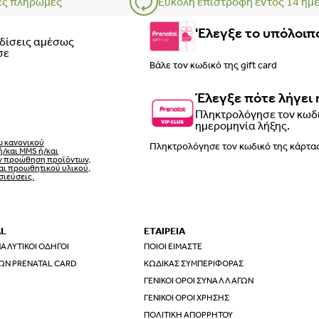
ες πληρωμές
Εύκολη επιστροφή εντός 14 ημ
'Ελεγξε το υπόλοιπο
ρδίσεις αμέσως
σε
Έλεγξε πότε λήγει 
Πληκτρολόγησε τον κωδι
ημερομηνία λήξης.
ω κανονικού
ή/και MMS ή/και
ην προώθηση προϊόντων,
αι προωθητικού υλικού,
σιεύσεις.
AL
ΕΤΑΙΡΕΙΑ
ΑΛΥΤΙΚΟΊ ΟΔΗΓΟΊ
ΠΟΙΟΙ ΕΊΜΑΣΤΕ
ΩΝ PRENATAL CARD
ΚΏΔΙΚΑΣ ΣΥΜΠΕΡΙΦΟΡΆΣ
ΓΕΝΙΚΟΊ ΌΡΟΙ ΣΥΝΑΛΛΑΓΏΝ
ΓΕΝΙΚΟΊ ΌΡΟΙ ΧΡΉΣΗΣ
ΠΟΛΙΤΙΚΉ ΑΠΟΡΡΉΤΟΥ