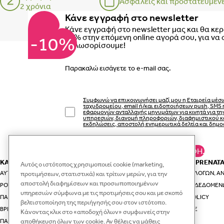
Ασφαλείς και προστατευμέν
2 χρόνια
Κάνε εγγραφή στο newsletter
Κάνε εγγραφή στο newsletter μας και θα κε
10% στην επόμενη online αγορά σου, για να 
-10%
καλωσορίσουμε!
Email
Συμφωνώ να επικοινωνήσει μαζί μου η Εταιρεία μέσ
ταχυδρομείου, email ή/και ειδοποιήσεων push, SMS 
εφαρμογών ανταλλαγής μηνυμάτων για κινητά για τ
υπηρεσιών, διανομή πληροφοριών, διαφημιστικού κ
εκδηλώσεις, αποστολή ενημερωτικά δελτία και δημο
ΚΆΝΕ ΕΓΓΡΑΦΉ.
ΚΑΤΗΓΟΡΙΕΣ
ΕΣΥ ΚΑΙ Η PRENAT
Αυτός ο ιστότοπος χρησιμοποιεί cookie (marketing,
ΑΥΤΟΚΊΝΗΤΟ & ΤΑΞΊΔΙ
ΟΔΗΓΟΊ ΕΠΙΛΟΓΏΝ, ΑΝ
προτιμήσεων, στατιστικά) και τρίτων μερών, για την
αποστολή διαφημίσεων και προσωποποιημένων
ΡΟΎΧΑ ΚΑΙ ΑΞΕΣΟΥΆΡ ΓΙΑ ΤΗ ΜΑΜΆ
ΠΡΟΣΤΑΣΊΑ ΔΕΔΟΜΈΝ
υπηρεσιών σύμφωνα με τις προτιμήσεις σου και με σκοπό
ΠΑΙΔΙΚΆ ΡΟΎΧΑ
VIP CLUB POLICY
βελτιστοποίηση της περιήγησής σου στον ιστότοπο.
ΒΡΕΦΙΚΆ ΡΟΎΧΑ
RECYCLE.ME
Κάνοντας κλικ στο «αποδοχή όλων» συμφωνείς στην
αποθήκευση όλων των cookie. Αν θέλεις να μάθεις
ΠΑΙΔΙΚΆ ΠΑΠΟΎΤΣΙΑ