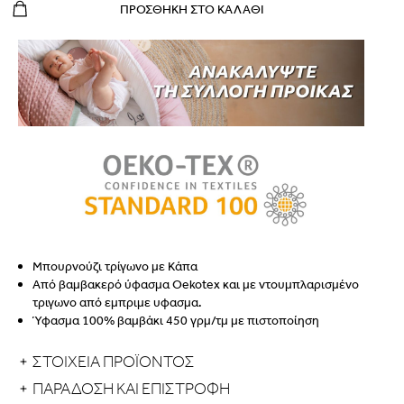
ΠΡΟΣΘΉΚΗ ΣΤΟ ΚΑΛΆΘΙ
Μπουρνούζι τρίγωνο με Κάπα
Από βαμβακερό ύφασμα Oekotex και με ντουμπλαρισμένο
τριγωνο από εμπριμε υφασμα.
Ύφασμα 100% βαμβάκι 450 γρμ/τμ με πιστοποίηση
Oekotex.
Διαστάσεις: 75x75cmcm
ΣΤΟΙΧΕΙΑ ΠΡΟΪΟΝΤΟΣ
Συσκευάζεται σε κουτί.
ΠΑΡΆΔΟΣΗ ΚΑΙ ΕΠΙΣΤΡΟΦΉ
Eλληνικής ραφής.