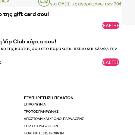
ερών
για ΟΛΕΣ τις αγορές άνω των 70€
 της gift card σου!
'ΕΛΕΓΞΕ
η Vip Club κάρτα σου!
κό της κάρτας σου στο παρακάτω πεδίο και έλεγξε την
'ΕΛΕΓΞΕ
ΕΞΥΠΗΡΕΤΗΣΗ ΠΕΛΑΤΩΝ
ΕΠΙΚΟΙΝΩΝΊΑ
ΤΡΌΠΟΣ ΠΛΗΡΩΜΉΣ
ΑΠΟΣΤΟΛΉ ΚΑΙ ΧΡΌΝΟΙ ΠΑΡΆΔΟΣΗΣ
ΕΠΊΛΥΣΗ ΔΙΑΦΟΡΏΝ
ΠΟΛΙΤΙΚΉ ΕΠΙΣΤΡΟΦΏΝ