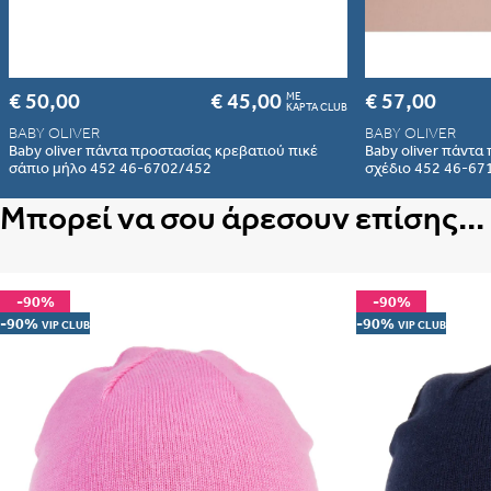
€ 50,00
€ 45,00
€ 57,00
ME
ΚΑΡΤΑ CLUB
BABY OLIVER
BABY OLIVER
Baby oliver πάντα προστασίας κρεβατιού πικέ
Baby oliver πάντ
σάπιο μήλο 452 46-6702/452
σχέδιο 452 46-67
Μπορεί να σου άρεσουν επίσης...
-90%
-90%
-90%
-90%
VIP CLUB
VIP CLUB