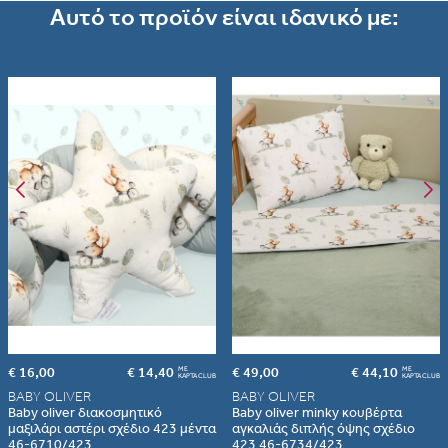
Αυτό το προϊόν είναι ιδανικό με:
Albania
Armenia
εδώ
Portugal
Romania
€ 16,00
€ 14,40
€ 49,00
€ 44,10
ME
ME
ΚΑΡΤΑ CLUB
ΚΑΡΤΑ CLUB
BABY OLIVER
BABY OLIVER
Baby oliver διακοσμητικό
Baby oliver minky κουβέρτα
μαξιλάρι αστέρι σχέδιο 423 μέντα
αγκαλιάς διπλής όψης σχέδιο
46-6710/423
423 46-6734/423