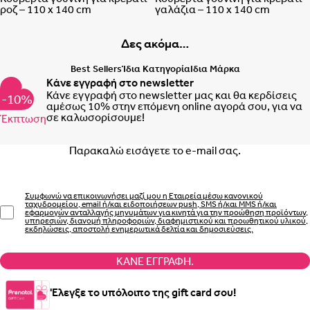
ροζ – 110 x 140 cm
γαλάζια – 110 x 140 cm
Δες ακόμα…
Best Sellers
Ίδια Κατηγορία
Ιδια Μάρκα
Κάνε εγγραφή στο newsletter
Κάνε εγγραφή στο newsletter μας και θα κερδίσεις
-10%
αμέσως 10% στην επόμενη online αγορά σου, για να
σε καλωσορίσουμε!
Έκπτωση
Email
Συμφωνώ να επικοινωνήσει μαζί μου η Εταιρεία μέσω κανονικού
ταχυδρομείου, email ή/και ειδοποιήσεων push, SMS ή/και MMS ή/και
εφαρμογών ανταλλαγής μηνυμάτων για κινητά για την προώθηση προϊόντων,
υπηρεσιών, διανομή πληροφοριών, διαφημιστικού και προωθητικού υλικού,
εκδηλώσεις, αποστολή ενημερωτικά δελτία και δημοσιεύσεις.
ΚΆΝΕ ΕΓΓΡΑΦΉ.
'Ελεγξε το υπόλοιπο της gift card σου!