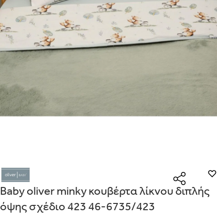
Είναι για δώρο;
Με την προσφορά
θα λάβεις δωρεάν το είδος με τη
ΟΧΙ
ΝΑΙ
χαμηλότερη τιμή αν αγοράσεις τουλάχιστον
Μήνυμα
Με την προσφορά
κερδίζεις έκπτωση
στο καλάθι, αν
αγοράσεις τουλάχιστον
με την ειδική σήμανση.
Από
Λεπτομέρειες που θα ήθελες να γνωρίζουμε για το δώρο σου
ΠΗΓΑΙΝΕ ΣΤΟ ΚΑΛΑΘΙ
(
)
ΑΠΟΘΉΚΕΥΣΕ
Baby oliver minky κουβέρτα λίκνου διπλής
όψης σχέδιο 423 46-6735/423