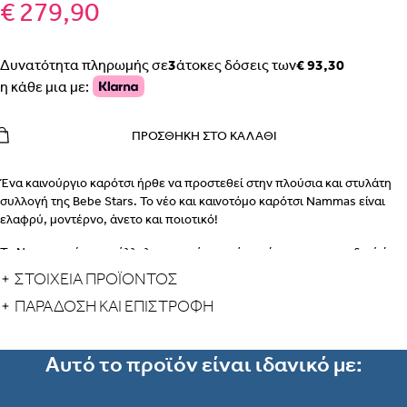
€ 279,90
Δυνατότητα πληρωμής σε
3
άτοκες δόσεις των
€ 93,30
η κάθε μια με:
ΠΡΟΣΘΉΚΗ ΣΤΟ ΚΑΛΆΘΙ
Ένα καινούργιο καρότσι ήρθε να προστεθεί στην πλούσια και στυλάτη
συλλογή της Bebe Stars. Το νέο και καινοτόμο καρότσι Nammas είναι
ελαφρύ, μοντέρνο, άνετο και ποιοτικό!
Το Nammas είναι κατάλληλο για χρήση από τη γέννηση του παιδιού έως
48 μηνών ή μέχρι 22 kg.
ΣΤΟΙΧΕΙΑ ΠΡΟΪΟΝΤΟΣ
Χαρακτηριστικά
:
ΠΑΡΆΔΟΣΗ ΚΑΙ ΕΠΙΣΤΡΟΦΉ
Σύγχρονος και ανατομικός σχεδιασμός.
Σκελετός αλουμινίου, εξαιρετικά ελαφρύς με εύκολη και γρήγορη
Αυτό το προϊόν είναι ιδανικό με:
αναδίπλωση.
Εύκολο άνοιγμα – κλείσιμο και από τις δύο κατευθύνσεις.