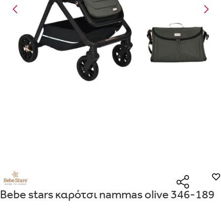
Είναι για δώρο;
Με την προσφορά
θα λάβεις δωρεάν το είδος με τη
ΟΧΙ
ΝΑΙ
χαμηλότερη τιμή αν αγοράσεις τουλάχιστον
Μήνυμα
Με την προσφορά
κερδίζεις έκπτωση
στο καλάθι, αν
αγοράσεις τουλάχιστον
με την ειδική σήμανση.
Από
Λεπτομέρειες που θα ήθελες να γνωρίζουμε για το δώρο σου
ΠΗΓΑΙΝΕ ΣΤΟ ΚΑΛΑΘΙ
(
)
ΑΠΟΘΉΚΕΥΣΕ
Bebe stars καρότσι nammas olive 346-189