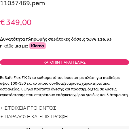
11037469.pem
€ 349,00
Δυνατότητα πληρωμής σε
3
άτοκες δόσεις των
€ 116,33
η κάθε μια με:
ΚΑΤΌΠΙΝ ΠΑΡΑΓΓΕΛΊΑΣ
BeSafe Flex FIX 2: το κάθισμα τύπου booster με πλάτη για παιδιά με
ύψος 100-150 εκ, το οποίο συνδυάζει άριστα χαρακτηριστικά
ασφαλείας, υψηλά πρότυπα άνεσης και προσαρμόζεται σε λύσεις
εγκατάστασης που επιτρέπουν επάρκεια χώρου για έως και 3 άτομα στη
σειρά.
ΣΤΟΙΧΕΙΑ ΠΡΟΪΟΝΤΟΣ
Το πρώτο booster με πλάτη που καλύπτει τα νέα πρότυπα
ΠΑΡΆΔΟΣΗ ΚΑΙ ΕΠΙΣΤΡΟΦΉ
ασφαλείας
Νικητής του υψηλού κύρους βραβείου καινοτομίας Kind + Jugend
Innovation Award