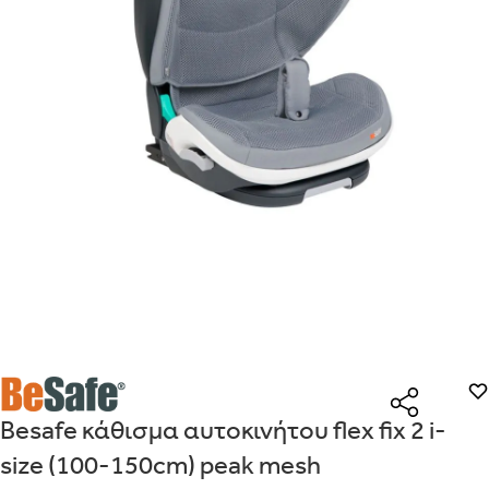
Είναι για δώρο;
Με την προσφορά
θα λάβεις δωρεάν το είδος με τη
ΟΧΙ
ΝΑΙ
χαμηλότερη τιμή αν αγοράσεις τουλάχιστον
Μήνυμα
Με την προσφορά
κερδίζεις έκπτωση
στο καλάθι, αν
αγοράσεις τουλάχιστον
με την ειδική σήμανση.
Από
Λεπτομέρειες που θα ήθελες να γνωρίζουμε για το δώρο σου
ΠΗΓΑΙΝΕ ΣΤΟ ΚΑΛΑΘΙ
(
)
ΑΠΟΘΉΚΕΥΣΕ
Besafe κάθισμα αυτοκινήτου flex fix 2 i-
size (100-150cm) peak mesh