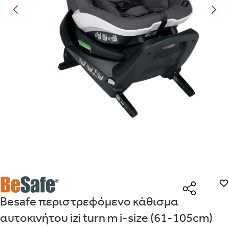
Είναι για δώρο;
Με την προσφορά
θα λάβεις δωρεάν το είδος με τη
ΟΧΙ
ΝΑΙ
χαμηλότερη τιμή αν αγοράσεις τουλάχιστον
Μήνυμα
Με την προσφορά
κερδίζεις έκπτωση
στο καλάθι, αν
αγοράσεις τουλάχιστον
με την ειδική σήμανση.
Από
Λεπτομέρειες που θα ήθελες να γνωρίζουμε για το δώρο σου
ΠΗΓΑΙΝΕ ΣΤΟ ΚΑΛΑΘΙ
(
)
ΑΠΟΘΉΚΕΥΣΕ
Besafe περιστρεφόμενο κάθισμα
αυτοκινήτου izi turn m i-size (61-105cm)