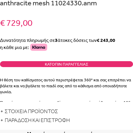
anthracite mesh 11024330.anm
€ 729,00
Δυνατότητα πληρωμής σε
3
άτοκες δόσεις των
€ 243,00
η κάθε μια με:
ΚΑΤΌΠΙΝ ΠΑΡΑΓΓΕΛΊΑΣ
Η θέση του καθίσματος αυτού περιστρέφεται 360° και σας επιτρέπει να
βάλετε και να βγάλετε το παιδί σας από το κάθισμα από οποιαδήποτε
γωνία.
Προτείνουμε να κρατάτε το παιδί σε αντεστραμμένο κάθισμα μέχρι 105
εκ. (περίπου 4 ετών), το συγκεκριμένο κάθισμα όμως σας δίνει τη
ΣΤΟΙΧΕΙΑ ΠΡΟΪΟΝΤΟΣ
δυνατότητα, αν χρειαστεί, να κοιτάζει και μπροστά.
ΠΑΡΆΔΟΣΗ ΚΑΙ ΕΠΙΣΤΡΟΦΉ
Το iZi Turn i-Size σας προσφέρει υψηλά επίπεδα λειτουργικότητας,
ευκολίας και προσαρμογής ανάλογα με την ηλικία του παιδιού ενώ το