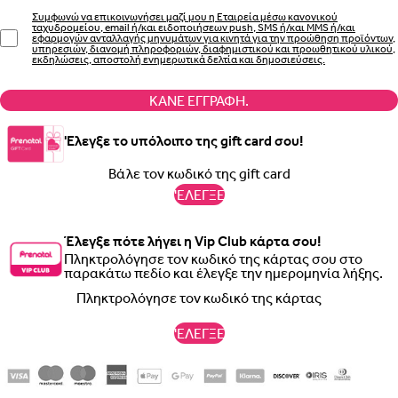
Συμφωνώ να επικοινωνήσει μαζί μου η Εταιρεία μέσω κανονικού
ταχυδρομείου, email ή/και ειδοποιήσεων push, SMS ή/και MMS ή/και
εφαρμογών ανταλλαγής μηνυμάτων για κινητά για την προώθηση προϊόντων,
υπηρεσιών, διανομή πληροφοριών, διαφημιστικού και προωθητικού υλικού,
εκδηλώσεις, αποστολή ενημερωτικά δελτία και δημοσιεύσεις.
ΚΆΝΕ ΕΓΓΡΑΦΉ.
'Ελεγξε το υπόλοιπο της gift card σου!
'ΕΛΕΓΞΕ
Έλεγξε πότε λήγει η Vip Club κάρτα σου!
Πληκτρολόγησε τον κωδικό της κάρτας σου στο
παρακάτω πεδίο και έλεγξε την ημερομηνία λήξης.
'ΕΛΕΓΞΕ