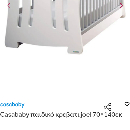
Είναι για δώρο;
Με την προσφορά
θα λάβεις δωρεάν το είδος με τη
ΟΧΙ
ΝΑΙ
χαμηλότερη τιμή αν αγοράσεις τουλάχιστον
Μήνυμα
Με την προσφορά
κερδίζεις έκπτωση
στο καλάθι, αν αγοράσεις
τουλάχιστον
με την ειδική σήμανση.
Από
Λεπτομέρειες που θα ήθελες να γνωρίζουμε για το δώρο σου
ΠΗΓΑΙΝΕ ΣΤΟ ΚΑΛΑΘΙ
(
)
ΑΠΟΘΉΚΕΥΣΕ
Casababy παιδικό κρεβάτι joel 70×140εκ