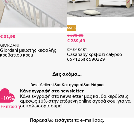
Portugal
Romania
Εκτός Αττικής:
δωρεάν παράδοση μέχρι το πρακτορείο της επιλογής
σας στην Αττική. Για παράδοση από το πρακτορείο στη διεύθυνση της
επιλογής σας, τα μεταφορικά επιβαρύνουν τον παραλήπτη.
Προσθήκη στη λίστα αγαπημένων
Προ
SALES
€ 579,00
€ 31,99
€ 289,49
GIORDANI
Giordani μειωτής κεφαλής
CASABABY
Casababy κρεβάτι calypso
κρεβατιού κρεμ
65×125εκ 590229
Δες ακόμα…
Best Sellers
Ίδια Κατηγορία
Ιδια Μάρκα
Κάνε εγγραφή στο newsletter
Κάνε εγγραφή στο newsletter μας και θα κερδίσεις
-10%
αμέσως 10% στην επόμενη online αγορά σου, για να
σε καλωσορίσουμε!
Έκπτωση
Email