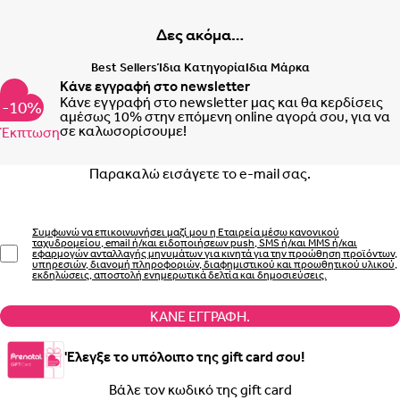
Δες ακόμα…
Best Sellers
Ίδια Κατηγορία
Ιδια Μάρκα
Κάνε εγγραφή στο newsletter
Κάνε εγγραφή στο newsletter μας και θα κερδίσεις
-10%
αμέσως 10% στην επόμενη online αγορά σου, για να
σε καλωσορίσουμε!
Έκπτωση
Email
Συμφωνώ να επικοινωνήσει μαζί μου η Εταιρεία μέσω κανονικού
ταχυδρομείου, email ή/και ειδοποιήσεων push, SMS ή/και MMS ή/και
εφαρμογών ανταλλαγής μηνυμάτων για κινητά για την προώθηση προϊόντων,
υπηρεσιών, διανομή πληροφοριών, διαφημιστικού και προωθητικού υλικού,
εκδηλώσεις, αποστολή ενημερωτικά δελτία και δημοσιεύσεις.
ΚΆΝΕ ΕΓΓΡΑΦΉ.
'Ελεγξε το υπόλοιπο της gift card σου!