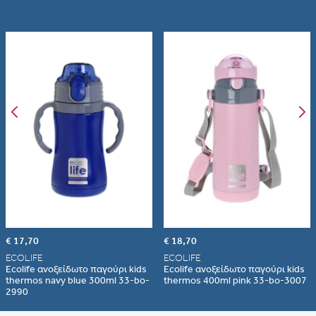
Κατάλληλο για ζέσταμα του φαγητού μας σε συμβατικό φούρνο/
θερμοθαλάμο
(
αφού έχουμε αφαιρέσει το καπάκι του
).
Ιδανικά για το γραφείο, το σχολείο ή την εκδρομή.
Χωρητικότητα: 850ml
Διαστάσεις : 20 x 15 x 6,5 εκ.
Προσοχή
: Όπως όλα τα ανοξείδωτα σκεύη,
δεν πρέπει να μπαίνει
στο φούρνο μικροκυμμάτων
.
€ 17,70
€ 18,70
ECOLIFE
ECOLIFE
Ecolife ανοξείδωτο παγούρι kids
Ecolife ανοξείδωτο παγούρι kids
Albania
Armenia
thermos navy blue 300ml 33-bo-
thermos 400ml pink 33-bo-3007
εδώ
2990