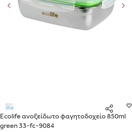
Είναι για δώρο;
Με την προσφορά
θα λάβεις δωρεάν το είδος με τη
ΟΧΙ
ΝΑΙ
χαμηλότερη τιμή αν αγοράσεις τουλάχιστον
Μήνυμα
Με την προσφορά
κερδίζεις έκπτωση
στο καλάθι, αν
αγοράσεις τουλάχιστον
με την ειδική σήμανση.
Από
Λεπτομέρειες που θα ήθελες να γνωρίζουμε για το δώρο σου
ΠΗΓΑΙΝΕ ΣΤΟ ΚΑΛΑΘΙ
(
)
ΑΠΟΘΉΚΕΥΣΕ
Ecolife ανοξείδωτο φαγητοδοχείο 850ml
green 33-fc-9084