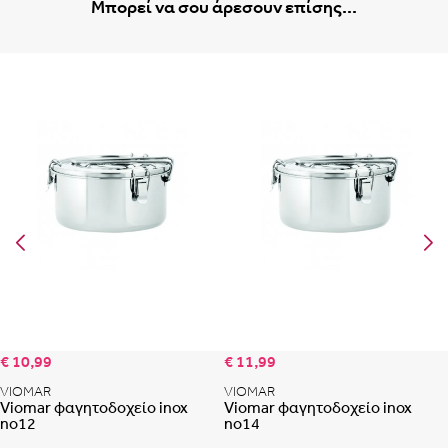
Μπορεί να σου άρεσουν επίσης...
Portugal
Romania
Προσθήκη στη λίστα αγαπημένων
Προ
€ 10,99
€ 11,99
VIOMAR
VIOMAR
Viomar φαγητοδοχείο inox
Viomar φαγητοδοχείο inox
no12
no14