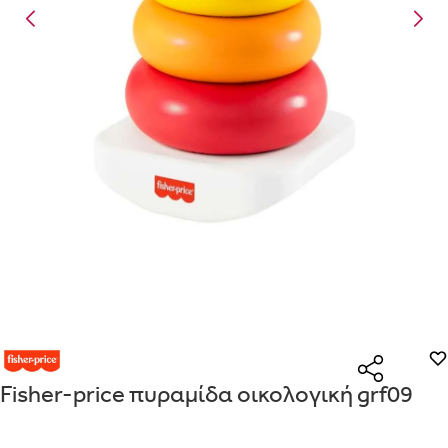
Είναι για δώρο;
Με την προσφορά
θα λάβεις δωρεάν το είδος με τη
ΟΧΙ
ΝΑΙ
χαμηλότερη τιμή αν αγοράσεις τουλάχιστον
Μήνυμα
Με την προσφορά
κερδίζεις έκπτωση
στο καλάθι, αν
αγοράσεις τουλάχιστον
με την ειδική σήμανση.
Από
Λεπτομέρειες που θα ήθελες να γνωρίζουμε για το δώρο σου
ΠΗΓΑΙΝΕ ΣΤΟ ΚΑΛΑΘΙ
(
)
ΑΠΟΘΉΚΕΥΣΕ
Fisher-price πυραμίδα οικολογική grf09