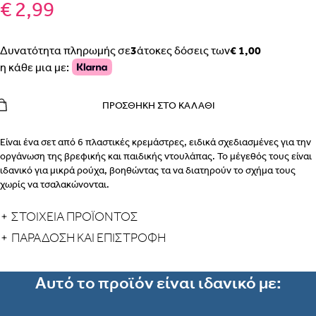
€ 2,99
Δυνατότητα πληρωμής σε
3
άτοκες δόσεις των
€ 1,00
η κάθε μια με:
ΠΡΟΣΘΉΚΗ ΣΤΟ ΚΑΛΆΘΙ
Είναι ένα σετ από 6 πλαστικές κρεμάστρες, ειδικά σχεδιασμένες για την
οργάνωση της βρεφικής και παιδικής ντουλάπας. Το μέγεθός τους είναι
ιδανικό για μικρά ρούχα, βοηθώντας τα να διατηρούν το σχήμα τους
χωρίς να τσαλακώνονται.
Χαρακτηριστικά
ΣΤΟΙΧΕΙΑ ΠΡΟΪΟΝΤΟΣ
Ποσότητα:
Η συσκευασία περιέχει
6 κρεμάστρες
.
ΠΑΡΆΔΟΣΗ ΚΑΙ ΕΠΙΣΤΡΟΦΉ
Χρώμα:
Ροζ
Υλικό:
Κατασκευασμένες από ελαφρύ και ανθεκτικό πλαστικό.
Σχεδιασμός:
Διαθέτουν
εργονομικό σχήμα
για την προστασία των
Αυτό το προϊόν είναι ιδανικό με:
ώμων των ρούχων και εγκοπές για ρούχα με τιράντες.
Χρήση:
Ιδανικές για νεογέννητα και παιδιά προσχολικής ηλικίας.