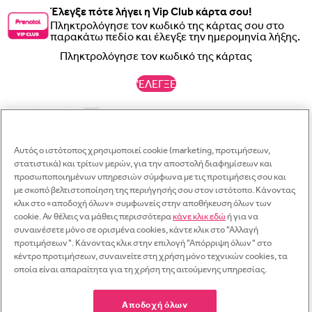
Έλεγξε πότε λήγει η Vip Club κάρτα σου!
Πληκτρολόγησε τον κωδικό της κάρτας σου στο
παρακάτω πεδίο και έλεγξε την ημερομηνία λήξης.
'ΕΛΕΓΞΕ
Κ
Κ
Κ
Αυτός ο ιστότοπος χρησιμοποιεί cookie (marketing, προτιμήσεων,
Γραπτό μήνυμα
στατιστικά) και τρίτων μερών, για την αποστολή διαφημίσεων και
© 2026 Prénatal Μονοπρόσωπη ΑΕΒΕ. All rights reserved. Φορολογική Έδρα :
Κ
προσωποποιημένων υπηρεσιών σύμφωνα με τις προτιμήσεις σου και
Σύνδεση
Πλατεία Ιπποδάμειας 8, 18535 Πειραιάς - ΑΦΜ 094253629, αριθμός ΓΕΜΗ
με σκοπό βελτιστοποίηση της περιήγησής σου στον ιστότοπο. Κάνοντας
WhatsApp
Ξεχάσατε τον κωδικό σας;
κλικ στο «αποδοχή όλων» συμφωνείς στην αποθήκευση όλων των
54945309000. Πληροφορίες για Παραγγελίες: τηλ. 210-2856936
Κάνε εγγραφή
Διεύθυνση e-mail
cookie. Αν θέλεις να μάθεις περισσότερα
κάνε κλικ εδώ
ή για να
Αντιγραφή
Έχασες τον κωδικό σου; Πληκτρολόγησε το όνομα χρήστη ή τη
συναινέσετε μόνο σε ορισμένα cookies, κάντε κλικ στο "Αλλαγή
Κρατήστε πατημένο για αντιγραφή
Managed by
NMC
διεύθυνση email σου.
προτιμήσεων". Κάνοντας κλικ στην επιλογή "Απόρριψη όλων" στο
Διεύθυνση e-mail
Κωδικός πρόσβασης
Θα λάβεις μεσω mail ένα link για να δημιουργήσεις ένα νέο.
Email
κέντρο προτιμήσεων, συναινείτε στη χρήση μόνο τεχνικών cookies, τα
οποία είναι απαραίτητα για τη χρήση της αιτούμενης υπηρεσίας.
Διεύθυνση e-mail
Κωδικός πρόσβασης
Facebook
Ξεχάσατε τον κωδικό 
Αποδοχή όλων