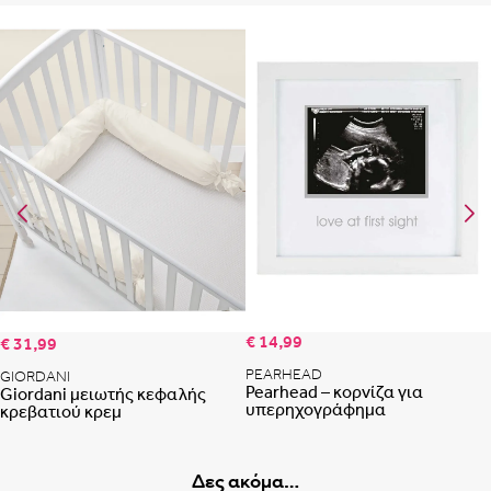
Portugal
Romania
Προσθήκη στη λίστα αγαπημένων
Προ
€ 14,99
€ 31,99
PEARHEAD
GIORDANI
Pearhead – κορνίζα για
Giordani μειωτής κεφαλής
υπερηχογράφημα
κρεβατιού κρεμ
Δες ακόμα…