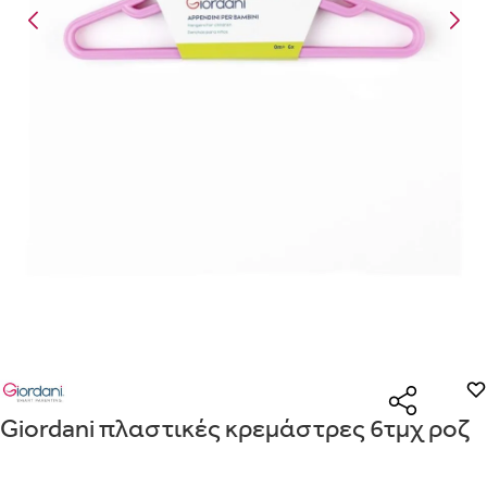
Είναι για δώρο;
Με την προσφορά
θα λάβεις δωρεάν το είδος με τη
ΟΧΙ
ΝΑΙ
χαμηλότερη τιμή αν αγοράσεις τουλάχιστον
Μήνυμα
Με την προσφορά
κερδίζεις έκπτωση
στο καλάθι, αν αγοράσεις
τουλάχιστον
με την ειδική σήμανση.
Από
Λεπτομέρειες που θα ήθελες να γνωρίζουμε για το δώρο σου
ΠΗΓΑΙΝΕ ΣΤΟ ΚΑΛΑΘΙ
(
)
ΑΠΟΘΉΚΕΥΣΕ
Giordani πλαστικές κρεμάστρες 6τμχ ροζ