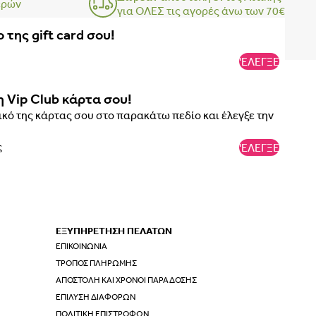
ερών
για ΟΛΕΣ τις αγορές άνω των 70€
 της gift card σου!
'ΕΛΕΓΞΕ
η Vip Club κάρτα σου!
κό της κάρτας σου στο παρακάτω πεδίο και έλεγξε την
'ΕΛΕΓΞΕ
ΕΞΥΠΗΡΕΤΗΣΗ ΠΕΛΑΤΩΝ
ΕΠΙΚΟΙΝΩΝΊΑ
ΤΡΌΠΟΣ ΠΛΗΡΩΜΉΣ
ΑΠΟΣΤΟΛΉ ΚΑΙ ΧΡΌΝΟΙ ΠΑΡΆΔΟΣΗΣ
ΕΠΊΛΥΣΗ ΔΙΑΦΟΡΏΝ
ΠΟΛΙΤΙΚΉ ΕΠΙΣΤΡΟΦΏΝ