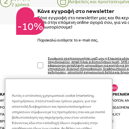
Ασφαλείς και προστατευμέν
2 χρόνια
Κάνε εγγραφή στο newsletter
Κάνε εγγραφή στο newsletter μας και θα κε
10% στην επόμενη online αγορά σου, για να 
-10%
καλωσορίσουμε!
Email
Συμφωνώ να επικοινωνήσει μαζί μου η Εταιρεία μέσ
ταχυδρομείου, email ή/και ειδοποιήσεων push, SMS 
εφαρμογών ανταλλαγής μηνυμάτων για κινητά για τ
υπηρεσιών, διανομή πληροφοριών, διαφημιστικού κ
εκδηλώσεις, αποστολή ενημερωτικά δελτία και δημο
ΚΆΝΕ ΕΓΓΡΑΦΉ.
ΚΑΤΗΓΟΡΙΕΣ
ΕΣΥ ΚΑΙ Η PRENAT
Αυτός ο ιστότοπος χρησιμοποιεί cookie (marketing,
ΑΥΤΟΚΊΝΗΤΟ & ΤΑΞΊΔΙ
ΟΔΗΓΟΊ ΕΠΙΛΟΓΏΝ, ΑΝ
προτιμήσεων, στατιστικά) και τρίτων μερών, για την
αποστολή διαφημίσεων και προσωποποιημένων
ΡΟΎΧΑ ΚΑΙ ΑΞΕΣΟΥΆΡ ΓΙΑ ΤΗ ΜΑΜΆ
ΠΡΟΣΤΑΣΊΑ ΔΕΔΟΜΈΝ
υπηρεσιών σύμφωνα με τις προτιμήσεις σου και με σκοπό
ΠΑΙΔΙΚΆ ΡΟΎΧΑ
VIP CLUB POLICY
βελτιστοποίηση της περιήγησής σου στον ιστότοπο.
ΒΡΕΦΙΚΆ ΡΟΎΧΑ
RECYCLE.ME
Κάνοντας κλικ στο «αποδοχή όλων» συμφωνείς στην
αποθήκευση όλων των cookie. Αν θέλεις να μάθεις
ΠΑΙΔΙΚΆ ΠΑΠΟΎΤΣΙΑ