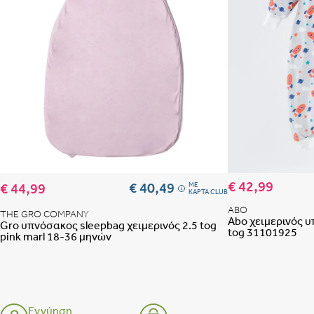
Προσθήκη στη λίστα
€ 42,99
€ 40,49
€ 44,99
ME
ΚΑΡΤΑ CLUB
ABO
THE GRO COMPANY
Abo χειμερινός υ
Gro υπνόσακος sleepbag χειμερινός 2.5 tog
tog 31101925
pink marl 18-36 μηνών
Εγγύηση