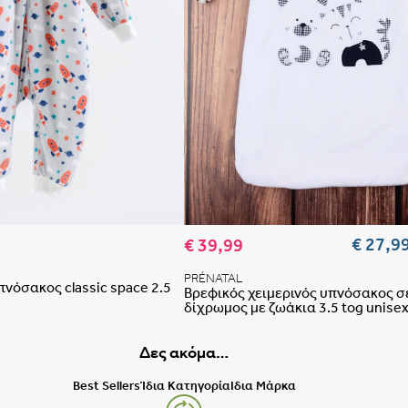
Έχεις
Δεν μπορείς να επαναφέρεις 
Ε
Δεν έχει
 αγαπημένων
Προσθήκη στη λίστα αγαπημένων
€ 27,9
€ 39,99
PRÉNATAL
πνόσακος classic space 2.5
Βρεφικός χειμερινός υπνόσακος σ
δίχρωμος με ζωάκια 3.5 tog unise
Δες ακόμα…
Best Sellers
Ίδια Κατηγορία
Ιδια Μάρκα