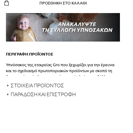
ΠΡΟΣΘΉΚΗ ΣΤΟ ΚΑΛΆΘΙ
ΠΕΡΙΓΡΑΦΗ ΠΡΟΪΟΝΤΟΣ
Υπνόσακος της εταιρείας Gro που ξεχωρίζει για την έρευνα
και το σχεδιασμό πρωτοποριακών προϊόντων με σκοπό τη
δημιουργία ενός λειτουργικού και ασφαλούς περιβάλλοντος
για το βρέφος. Εφευρέθηκαν στη Μ.Βρετανία και
ΣΤΟΙΧΕΙΑ ΠΡΟΪΟΝΤΟΣ
δημιούργησαν το Βρετανικό και Ευρωπαϊκό πρότυπο για τη
ΠΑΡΆΔΟΣΗ ΚΑΙ ΕΠΙΣΤΡΟΦΉ
σωστή κατασκευή υπνόσακων. Βραβευμένοι για την ασφάλεια
και την υψηλή του λειτουργικότητα με την υπογραφή του
Οργανισμού Lullaby Trust που ερευνά τον ασφαλή ύπνο των
βρεφών.
Ο συγκεκριμένος είναι αμάνικος, σε πράσινο χρώμα του
φασκόμηλου, με στάμπες αρκουδάκια και φύλλα για παιδιά 6-