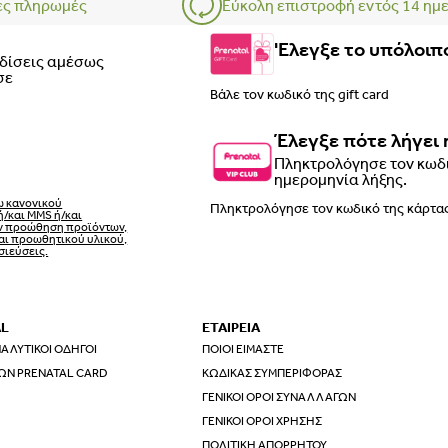
ες πληρωμές
Εύκολη επιστροφή εντός 14 ημ
'Ελεγξε το υπόλοιπο
ρδίσεις αμέσως
σε
Έλεγξε πότε λήγει 
Πληκτρολόγησε τον κωδι
ημερομηνία λήξης.
ω κανονικού
ή/και MMS ή/και
ην προώθηση προϊόντων,
αι προωθητικού υλικού,
σιεύσεις.
AL
ΕΤΑΙΡΕΙΑ
ΑΛΥΤΙΚΟΊ ΟΔΗΓΟΊ
ΠΟΙΟΙ ΕΊΜΑΣΤΕ
ΩΝ PRENATAL CARD
ΚΏΔΙΚΑΣ ΣΥΜΠΕΡΙΦΟΡΆΣ
ΓΕΝΙΚΟΊ ΌΡΟΙ ΣΥΝΑΛΛΑΓΏΝ
ΓΕΝΙΚΟΊ ΌΡΟΙ ΧΡΉΣΗΣ
ΠΟΛΙΤΙΚΉ ΑΠΟΡΡΉΤΟΥ