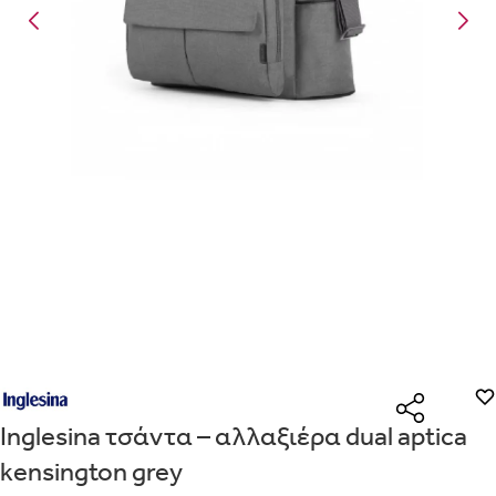
Είναι για δώρο;
Με την προσφορά
θα λάβεις δωρεάν το είδος με τη
ΟΧΙ
ΝΑΙ
χαμηλότερη τιμή αν αγοράσεις τουλάχιστον
Μήνυμα
Με την προσφορά
κερδίζεις έκπτωση
στο καλάθι, αν
αγοράσεις τουλάχιστον
με την ειδική σήμανση.
Από
Λεπτομέρειες που θα ήθελες να γνωρίζουμε για το δώρο σου
ΠΗΓΑΙΝΕ ΣΤΟ ΚΑΛΑΘΙ
(
)
ΑΠΟΘΉΚΕΥΣΕ
Inglesina τσάντα – αλλαξιέρα dual aptica
kensington grey