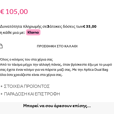
€ 105,00
Δυνατότητα πληρωμής σε
3
άτοκες δόσεις των
€ 35,00
η κάθε μια με:
ΠΡΟΣΘΉΚΗ ΣΤΟ ΚΑΛΆΘΙ
Όλος ο κόσμος του στα χέρια σας
Από το τάισμα μέχρι την αλλαγή πάνας, όταν βρίσκεστε έξω με το μωρό
σας έχετε έναν κόσμο για να πάρετε μαζί σας. Με την Aptica Dual Bag
όλα όσα χρειάζεστε είναι στα χέρια σας.
Μεγάλη, ανθεκτική και πολυλειτουργική τσάντα: χάρη στις μεγάλες
τσέπες και τις πολυάριθμες θήκες, πάντα θα τα έχετε όλα σε τάξη, για να
ΣΤΟΙΧΕΙΑ ΠΡΟΪΟΝΤΟΣ
μπορείτε να τα βρίσκετε ανά πάσα στιγμή και να τα αποθηκεύετε
ΠΑΡΆΔΟΣΗ ΚΑΙ ΕΠΙΣΤΡΟΦΉ
εύκολα. Συμβατή με όλες τις εκδόσεις χρώματος του συστήματος
μεταφοράς Aptica Quattro.
Μπορεί να σου άρεσουν επίσης...
Η άνεση κινείται με στυλ
Η Aptica Dual Bag περιλαμβάνει πολλές λειτουργίες σε ένα μοναδικό