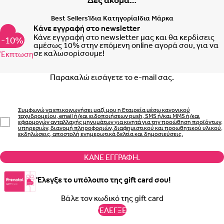
Best Sellers
Ίδια Κατηγορία
Ιδια Μάρκα
Κάνε εγγραφή στο newsletter
Κάνε εγγραφή στο newsletter μας και θα κερδίσεις
-10%
αμέσως 10% στην επόμενη online αγορά σου, για να
σε καλωσορίσουμε!
Έκπτωση
Email
Συμφωνώ να επικοινωνήσει μαζί μου η Εταιρεία μέσω κανονικού
ταχυδρομείου, email ή/και ειδοποιήσεων push, SMS ή/και MMS ή/και
εφαρμογών ανταλλαγής μηνυμάτων για κινητά για την προώθηση προϊόντων,
υπηρεσιών, διανομή πληροφοριών, διαφημιστικού και προωθητικού υλικού,
εκδηλώσεις, αποστολή ενημερωτικά δελτία και δημοσιεύσεις.
ΚΆΝΕ ΕΓΓΡΑΦΉ.
'Ελεγξε το υπόλοιπο της gift card σου!
'ΕΛΕΓΞΕ