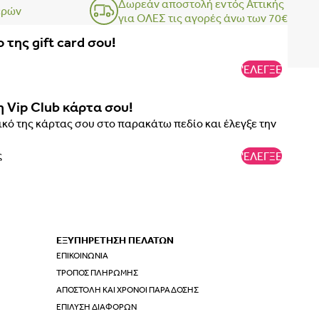
Δωρεάν αποστολή εντός Αττικής
ερών
για ΟΛΕΣ τις αγορές άνω των 70€
 της gift card σου!
'ΕΛΕΓΞΕ
η Vip Club κάρτα σου!
κό της κάρτας σου στο παρακάτω πεδίο και έλεγξε την
'ΕΛΕΓΞΕ
ΕΞΥΠΗΡΕΤΗΣΗ ΠΕΛΑΤΩΝ
ΕΠΙΚΟΙΝΩΝΊΑ
ΤΡΌΠΟΣ ΠΛΗΡΩΜΉΣ
ΑΠΟΣΤΟΛΉ ΚΑΙ ΧΡΌΝΟΙ ΠΑΡΆΔΟΣΗΣ
ΕΠΊΛΥΣΗ ΔΙΑΦΟΡΏΝ