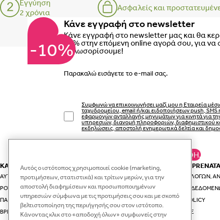
Εγγύηση
Ασφαλείς και προστατευμέν
2 χρόνια
Κάνε εγγραφή στο newsletter
Κάνε εγγραφή στο newsletter μας και θα κε
10% στην επόμενη online αγορά σου, για να 
-10%
καλωσορίσουμε!
Email
Συμφωνώ να επικοινωνήσει μαζί μου η Εταιρεία μέσ
ταχυδρομείου, email ή/και ειδοποιήσεων push, SMS 
εφαρμογών ανταλλαγής μηνυμάτων για κινητά για τ
υπηρεσιών, διανομή πληροφοριών, διαφημιστικού κ
εκδηλώσεις, αποστολή ενημερωτικά δελτία και δημο
ΚΆΝΕ ΕΓΓΡΑΦΉ.
ΚΑΤΗΓΟΡΙΕΣ
ΕΣΥ ΚΑΙ Η PRENAT
Αυτός ο ιστότοπος χρησιμοποιεί cookie (marketing,
ΑΥΤΟΚΊΝΗΤΟ & ΤΑΞΊΔΙ
ΟΔΗΓΟΊ ΕΠΙΛΟΓΏΝ, ΑΝ
προτιμήσεων, στατιστικά) και τρίτων μερών, για την
αποστολή διαφημίσεων και προσωποποιημένων
ΡΟΎΧΑ ΚΑΙ ΑΞΕΣΟΥΆΡ ΓΙΑ ΤΗ ΜΑΜΆ
ΠΡΟΣΤΑΣΊΑ ΔΕΔΟΜΈΝ
υπηρεσιών σύμφωνα με τις προτιμήσεις σου και με σκοπό
ΠΑΙΔΙΚΆ ΡΟΎΧΑ
VIP CLUB POLICY
βελτιστοποίηση της περιήγησής σου στον ιστότοπο.
ΒΡΕΦΙΚΆ ΡΟΎΧΑ
RECYCLE.ME
Κάνοντας κλικ στο «αποδοχή όλων» συμφωνείς στην