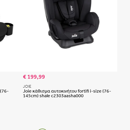
Ή
 ήδη λογαριασμό;
Σύνδεση
τον κωδικό πρόσβασής σου; Επικοινώνησε μαζί μας
Log in with Prenatal
ξυπηρέτηση πελατών.
ς λογαριασμό;
Κάνε εγγραφή
Προσθήκη στη λίστα αγαπημένων
Προσθήκη 
€ 199,99
JOIE
 (76-
Joie κάθισμα αυτοκινήτου fortifi i-size (76-
145cm) shale c2303aasha000