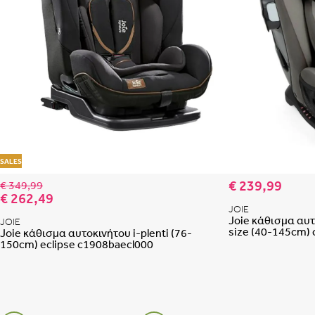
Προσθήκη στη λίστα
SALES
€ 239,99
€ 349,99
€ 262,49
JOIE
Joie κάθισμα αυτ
JOIE
size (40-145cm) 
Joie κάθισμα αυτοκινήτου i-plenti (76-
150cm) eclipse c1908baecl000