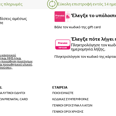
ες πληρωμές
Εύκολη επιστροφή εντός 14 ημ
'Ελεγξε το υπόλοιπο
ρδίσεις αμέσως
σε
Έλεγξε πότε λήγει 
Πληκτρολόγησε τον κωδι
ημερομηνία λήξης.
ω κανονικού
ή/και MMS ή/και
ην προώθηση προϊόντων,
αι προωθητικού υλικού,
σιεύσεις.
AL
ΕΤΑΙΡΕΙΑ
ΑΛΥΤΙΚΟΊ ΟΔΗΓΟΊ
ΠΟΙΟΙ ΕΊΜΑΣΤΕ
ΩΝ PRENATAL CARD
ΚΏΔΙΚΑΣ ΣΥΜΠΕΡΙΦΟΡΆΣ
ΓΕΝΙΚΟΊ ΌΡΟΙ ΣΥΝΑΛΛΑΓΏΝ
ΓΕΝΙΚΟΊ ΌΡΟΙ ΧΡΉΣΗΣ