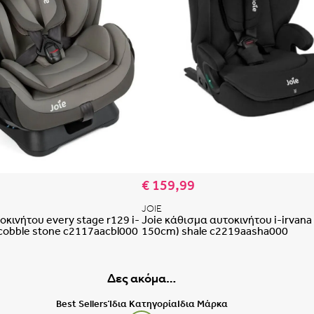
Έχεις
Δεν μπορείς να επαναφέρεις 
Ε
Δεν έχει
 αγαπημένων
Προσθήκη στη λίστα αγαπημένων
€ 159,99
JOIE
οκινήτου every stage r129 i-
Joie κάθισμα αυτοκινήτου i-irvana
cobble stone c2117aacbl000
150cm) shale c2219aasha000
Δες ακόμα…
Best Sellers
Ίδια Κατηγορία
Ιδια Μάρκα