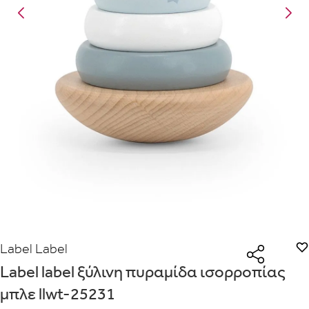
Είναι για δώρο;
Με την προσφορά
θα λάβεις δωρεάν το είδος με τη
ΟΧΙ
ΝΑΙ
χαμηλότερη τιμή αν αγοράσεις τουλάχιστον
Μήνυμα
Με την προσφορά
κερδίζεις έκπτωση
στο καλάθι, αν αγοράσεις
τουλάχιστον
με την ειδική σήμανση.
Από
Λεπτομέρειες που θα ήθελες να γνωρίζουμε για το δώρο σου
ΠΗΓΑΙΝΕ ΣΤΟ ΚΑΛΑΘΙ
(
)
ΑΠΟΘΉΚΕΥΣΕ
Label Label
Label label ξύλινη πυραμίδα ισορροπίας
μπλε llwt-25231