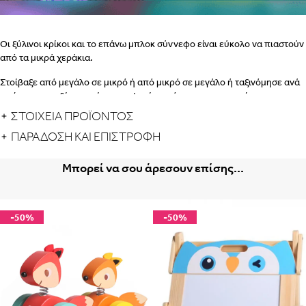
Οι ξύλινοι κρίκοι και το επάνω μπλοκ σύννεφο είναι εύκολο να πιαστούν
από τα μικρά χεράκια.
Στοίβαξε από μεγάλο σε μικρό ή από μικρό σε μεγάλο ή ταξινόμησε ανά
χρώμα..το παιδί μπορεί να αποφασίσει μόνο του τι του αρέσει,
εξασκώντας τον συντονισμό ματιού-χεριού και τη λογική.
ΣΤΟΙΧΕΙΑ ΠΡΟΪΟΝΤΟΣ
Τα ξύλινα παιχνίδια της Label Label είναι κατασκευασμένα από υψηλής
ΠΑΡΆΔΟΣΗ ΚΑΙ ΕΠΙΣΤΡΟΦΉ
ποιότητας ξύλο οξιάς με πιστοποίηση FSC και διακοσμημένα με απαλά
μπλε, ροζ, λευκό, γκρι χρώματα με βάση το νερό για να είναι ασφαλή για
Μπορεί να σου άρεσουν επίσης...
τα παιδιά.
Albania
Armenia
-50%
-50%
εδώ
Portugal
Romania