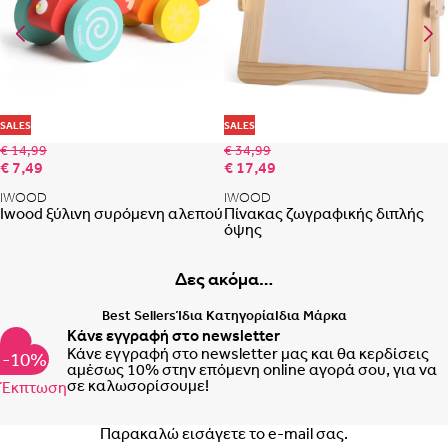
Προσθήκη στη λίστα αγαπημένων
Προ
SALES
SALES
€ 14,99
€ 34,99
€ 7,49
€ 17,49
IWOOD
IWOOD
Iwood ξύλινη συρόμενη αλεπού
Πίνακας ζωγραφικής διπλής
όψης
Δες ακόμα…
Best Sellers
Ίδια Κατηγορία
Ιδια Μάρκα
Κάνε εγγραφή στο newsletter
Κάνε εγγραφή στο newsletter μας και θα κερδίσεις
-10%
αμέσως 10% στην επόμενη online αγορά σου, για να
σε καλωσορίσουμε!
Έκπτωση
Email