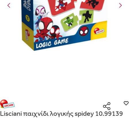
Είναι για δώρο;
Με την προσφορά
θα λάβεις δωρεάν το είδος με τη χαμηλότερη
ΟΧΙ
ΝΑΙ
τιμή αν αγοράσεις τουλάχιστον
Μήνυμα
Με την προσφορά
κερδίζεις έκπτωση
στο καλάθι, αν αγοράσεις
τουλάχιστον
με την ειδική σήμανση.
Από
Λεπτομέρειες που θα ήθελες να γνωρίζουμε για το δώρο σου
ΠΗΓΑΙΝΕ ΣΤΟ ΚΑΛΑΘΙ
(
)
ΑΠΟΘΉΚΕΥΣΕ
Lisciani παιχνίδι λογικής spidey 10.99139