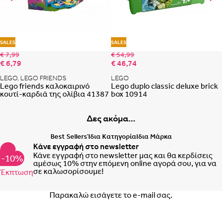
Portugal
Romania
Προσθήκη στη λίστα αγαπημένων
Προ
SALES
SALES
€ 7,99
€ 54,99
€ 6,79
€ 46,74
LEGO, LEGO FRIENDS
LEGO
Lego friends καλοκαιρινό
Lego duplo classic deluxe brick
κουτί-καρδιά της ολίβια 41387
box 10914
Δες ακόμα…
Best Sellers
Ίδια Κατηγορία
Ιδια Μάρκα
Κάνε εγγραφή στο newsletter
Κάνε εγγραφή στο newsletter μας και θα κερδίσεις
-10%
αμέσως 10% στην επόμενη online αγορά σου, για να
σε καλωσορίσουμε!
Έκπτωση
Email