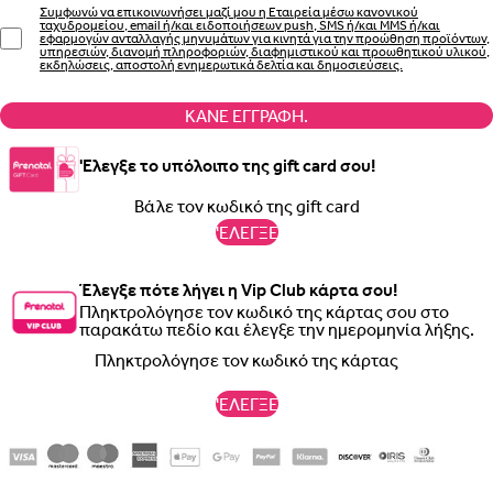
Συμφωνώ να επικοινωνήσει μαζί μου η Εταιρεία μέσω κανονικού
ταχυδρομείου, email ή/και ειδοποιήσεων push, SMS ή/και MMS ή/και
εφαρμογών ανταλλαγής μηνυμάτων για κινητά για την προώθηση προϊόντων,
υπηρεσιών, διανομή πληροφοριών, διαφημιστικού και προωθητικού υλικού,
εκδηλώσεις, αποστολή ενημερωτικά δελτία και δημοσιεύσεις.
ΚΆΝΕ ΕΓΓΡΑΦΉ.
'Ελεγξε το υπόλοιπο της gift card σου!
'ΕΛΕΓΞΕ
Έλεγξε πότε λήγει η Vip Club κάρτα σου!
Πληκτρολόγησε τον κωδικό της κάρτας σου στο
παρακάτω πεδίο και έλεγξε την ημερομηνία λήξης.
'ΕΛΕΓΞΕ