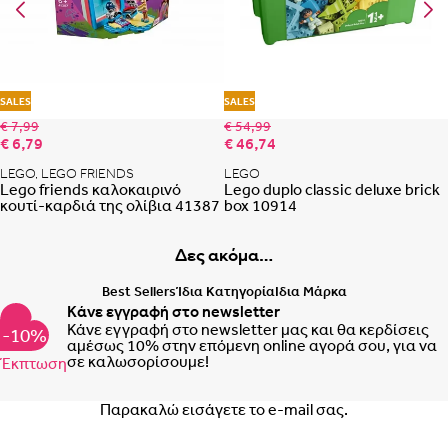
Προσθήκη στη λίστα αγαπημένων
Προ
SALES
SALES
Albania
Armenia
€ 7,99
€ 54,99
€ 6,79
€ 46,74
LEGO, LEGO FRIENDS
LEGO
Lego friends καλοκαιρινό
Lego duplo classic deluxe brick
Portugal
Romania
κουτί-καρδιά της ολίβια 41387
box 10914
Δες ακόμα…
Best Sellers
Ίδια Κατηγορία
Ιδια Μάρκα
Κάνε εγγραφή στο newsletter
Κάνε εγγραφή στο newsletter μας και θα κερδίσεις
-10%
αμέσως 10% στην επόμενη online αγορά σου, για να
σε καλωσορίσουμε!
Έκπτωση
Email