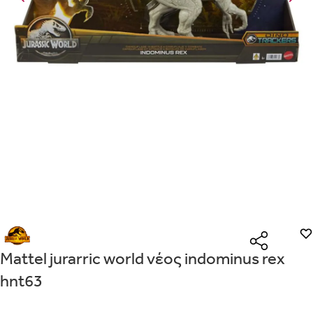
Είναι για δώρο;
Με την προσφορά
θα λάβεις δωρεάν το είδος με τη χαμηλότερη 
ΟΧΙ
ΝΑΙ
αγοράσεις τουλάχιστον
Μήνυμα
Με την προσφορά
κερδίζεις έκπτωση
στο καλάθι, αν αγοράσεις τ
με την ειδική σήμανση.
Από
Λεπτομέρειες που θα ήθελες να γνωρίζουμε για το δώρο σου
ΠΗΓΑΙΝΕ ΣΤΟ ΚΑΛΑΘΙ
(
)
ΑΠΟΘΉΚΕΥΣΕ
Mattel jurarric world νέος indominus rex
hnt63