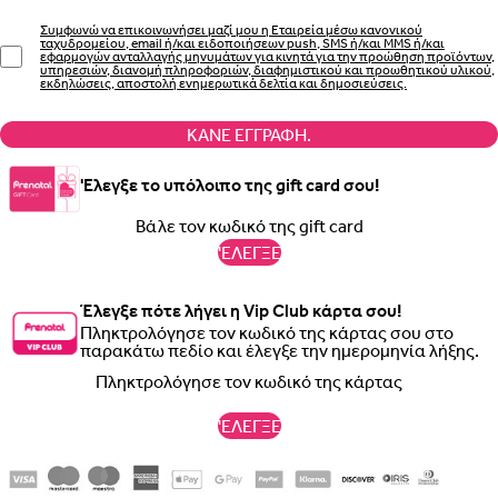
Συμφωνώ να επικοινωνήσει μαζί μου η Εταιρεία μέσω κανονικού
ταχυδρομείου, email ή/και ειδοποιήσεων push, SMS ή/και MMS ή/και
εφαρμογών ανταλλαγής μηνυμάτων για κινητά για την προώθηση προϊόντων,
υπηρεσιών, διανομή πληροφοριών, διαφημιστικού και προωθητικού υλικού,
εκδηλώσεις, αποστολή ενημερωτικά δελτία και δημοσιεύσεις.
ΚΆΝΕ ΕΓΓΡΑΦΉ.
'Ελεγξε το υπόλοιπο της gift card σου!
'ΕΛΕΓΞΕ
Έλεγξε πότε λήγει η Vip Club κάρτα σου!
Πληκτρολόγησε τον κωδικό της κάρτας σου στο
παρακάτω πεδίο και έλεγξε την ημερομηνία λήξης.
'ΕΛΕΓΞΕ