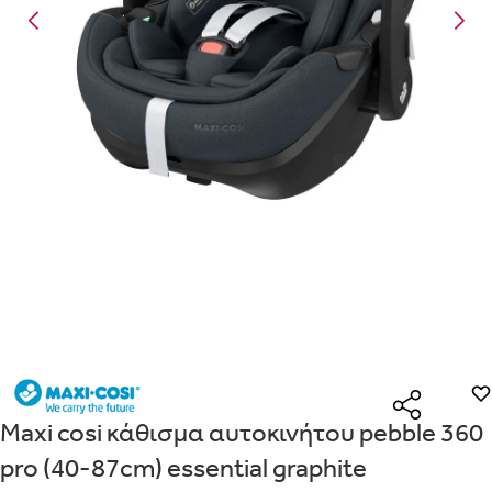
Είναι για δώρο;
Με την προσφορά
θα λάβεις δωρεάν το είδος με τη
ΟΧΙ
ΝΑΙ
χαμηλότερη τιμή αν αγοράσεις τουλάχιστον
Μήνυμα
Με την προσφορά
κερδίζεις έκπτωση
στο καλάθι, αν
αγοράσεις τουλάχιστον
με την ειδική σήμανση.
Από
Λεπτομέρειες που θα ήθελες να γνωρίζουμε για το δώρο σου
ΠΗΓΑΙΝΕ ΣΤΟ ΚΑΛΑΘΙ
(
)
ΑΠΟΘΉΚΕΥΣΕ
Maxi cosi κάθισμα αυτοκινήτου pebble 360
pro (40-87cm) essential graphite