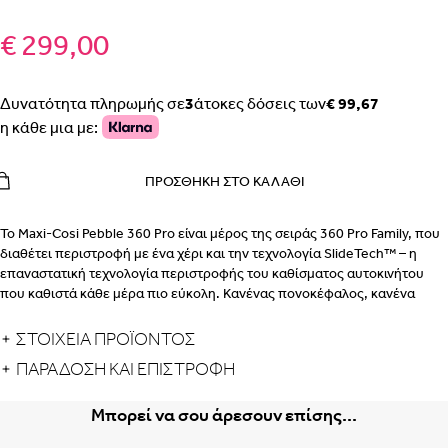
€ 299,00
Δυνατότητα πληρωμής σε
3
άτοκες δόσεις των
€ 99,67
η κάθε μια με:
ΠΡΟΣΘΉΚΗ ΣΤΟ ΚΑΛΆΘΙ
Το Maxi-Cosi Pebble 360 Pro είναι μέρος της σειράς 360 Pro Family, που
διαθέτει περιστροφή με ένα χέρι και την τεχνολογία SlideTech™ – η
επαναστατική τεχνολογία περιστροφής του καθίσματος αυτοκινήτου
που καθιστά κάθε μέρα πιο εύκολη. Κανένας πονοκέφαλος, κανένα
χτύπημα στο κεφάλι ή δυσκολία: απλώς κλειδώστε, μετακινήστε,
περιστρέψτε και φύγετε!
ΣΤΟΙΧΕΙΑ ΠΡΟΪΟΝΤΟΣ
ΠΑΡΆΔΟΣΗ ΚΑΙ ΕΠΙΣΤΡΟΦΉ
Το Pebble 360 Pro προσφέρει μέγιστη άνεση ύπνου για το μωρό σας,
από τη γέννηση έως τους 15 μήνες. Το κάθισμα
διαθέτει τρεις θέσεις
ανάκλισης
(συμπεριλαμβανομένης μιας υπερσυμπεριλαμβανομένης
Μπορεί να σου άρεσουν επίσης...
πλήρους κατακλίσης θέσης) που μπορούν να χρησιμοποιηθούν στο