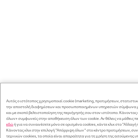
Γραπτό μήνυμα
Σύνδεση
Αυτός ο ιστότοπος χρησιμοποιεί cookie (marketing, προτιμήσεων, στατιστικά
WhatsApp
την αποστολή διαφημίσεων και προσωποποιημένων υπηρεσιών σύμφωνα με
Κάνε εγγραφή
Διεύθυνση e-mail
Ξεχάσατε τον κωδικό σας;
και με σκοπό βελτιστοποίηση της περιήγησής σου στον ιστότοπο. Κάνοντας
Αντιγραφή
όλων» συμφωνείς στην αποθήκευση όλων των cookie. Αν θέλεις να μάθεις 
Κρατήστε πατημένο για αντιγραφή
Έχασες τον κωδικό σου; Πληκτρολόγησε το όνομα χρήστη ή τη διεύθυν
εδώ
ή για να συναινέσετε μόνο σε ορισμένα cookies, κάντε κλικ στο "Αλλαγ
Διεύθυνση e-mail
Κωδικός πρόσβασης
Θα λάβεις μεσω mail ένα link για να δημιουργήσεις ένα νέο.
Email
Κάνοντας κλικ στην επιλογή "Απόρριψη όλων" στο κέντρο προτιμήσεων, συν
τεχνικών cookies, τα οποία είναι απαραίτητα για τη χρήση της αιτούμενης 