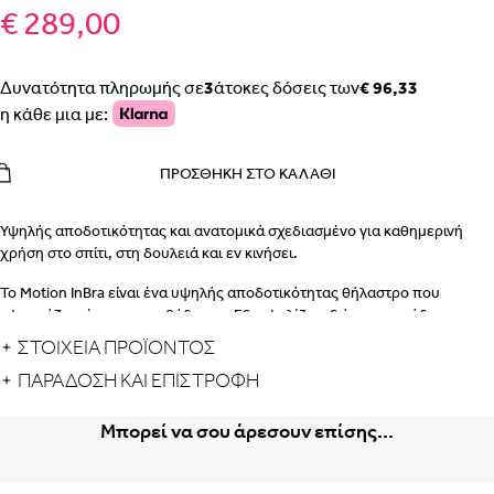
€ 289,00
Δυνατότητα πληρωμής σε
3
άτοκες δόσεις των
€ 96,33
η κάθε μια με:
ΠΡΟΣΘΉΚΗ ΣΤΟ ΚΑΛΆΘΙ
Υψηλής αποδοτικότητας και ανατομικά σχεδιασμένο για καθημερινή
χρήση στο σπίτι, στη δουλειά και εν κινήσει.
Το Motion InBra είναι ένα υψηλής αποδοτικότητας θήλαστρο που
εφαρμόζει μέσα στο στηθόδεσμο. Εξασφαλίζει αξιόπιστη απόδοση και
άνεση, ενώ παράλληλα προσφέρει εύκολο χειρισμό χωρίς ταλαιπωρία
ΣΤΟΙΧΕΙΑ ΠΡΟΪΟΝΤΟΣ
και διακριτικότητα.
ΠΑΡΆΔΟΣΗ ΚΑΙ ΕΠΙΣΤΡΟΦΉ
Το χρησιμοποιείτε καθημερινά στο σπίτι, στη δουλειά και εν κινήσει.
Παράλληλα, εξασφαλίζει βέλτιστα αποτελέσματα όλη την ημέρα, για όσο
Μπορεί να σου άρεσουν επίσης...
το χρειάζεστε.
Απολαύστε περισσότερο γάλα, πιο γρήγορα, χάρη στην αποδεδειγμένη