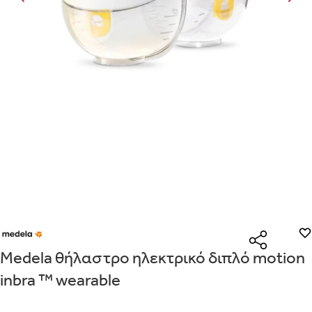
Με την προσφορά
θα λάβεις δωρεάν το είδος με τη χαμηλότε
Είναι για δώρο;
τουλάχιστον
ΟΧΙ
ΝΑΙ
Με την προσφορά
κερδίζεις έκπτωση
στο καλάθι, αν αγοράσεις 
Μήνυμα
σήμανση.
Από
Λεπτομέρειες που θα ήθελες να γνωρίζουμε για το δώρο σου
ΠΗΓΑΙΝΕ ΣΤΟ ΚΑΛΑΘΙ
(
)
ΑΠΟΘΉΚΕΥΣΕ
Medela θήλαστρο ηλεκτρικό διπλό motion
inbra ™ wearable