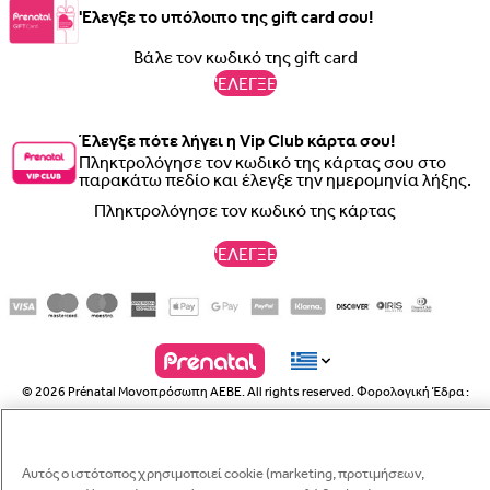
'Ελεγξε το υπόλοιπο της gift card σου!
'ΕΛΕΓΞΕ
Έλεγξε πότε λήγει η Vip Club κάρτα σου!
Πληκτρολόγησε τον κωδικό της κάρτας σου στο
παρακάτω πεδίο και έλεγξε την ημερομηνία λήξης.
'ΕΛΕΓΞΕ
© 2026 Prénatal Μονοπρόσωπη ΑΕΒΕ. All rights reserved. Φορολογική Έδρα :
Πλατεία Ιπποδάμειας 8, 18535 Πειραιάς - ΑΦΜ 094253629, αριθμός ΓΕΜΗ
54945309000. Πληροφορίες για Παραγγελίες: τηλ. 210-2856936
Αυτός ο ιστότοπος χρησιμοποιεί cookie (marketing, προτιμήσεων,
Managed by
NMC
Γραπτό μήνυμα