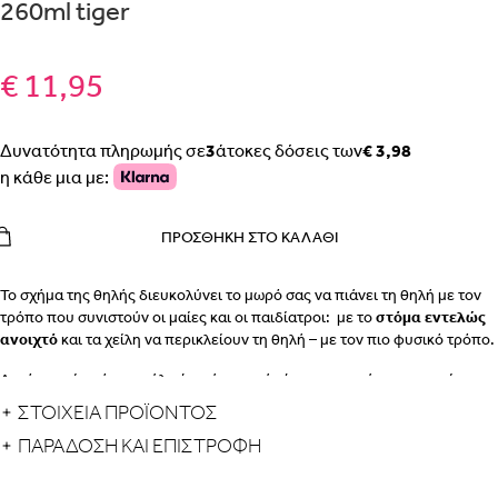
260ml tiger
€ 11,95
Δυνατότητα πληρωμής σε
3
άτοκες δόσεις των
€ 3,98
η κάθε μια με:
ΠΡΟΣΘΉΚΗ ΣΤΟ ΚΑΛΆΘΙ
Το σχήμα της θηλής διευκολύνει το μωρό σας να πιάνει τη θηλή με τον
τρόπο που συνιστούν οι μαίες και οι παιδίατροι: με το
στόμα εντελώς
ανοιχτό
και τα χείλη να περικλείουν τη θηλή – με τον πιο φυσικό τρόπο.
Αυτό σημαίνει ότι το γάλα έχει ήπια ροή, ώστε το μωράκι σας να πίνει
ξεκούραστα.
ΣΤΟΙΧΕΙΑ ΠΡΟΪΟΝΤΟΣ
Χαρακτηριστικά
:
ΠΑΡΆΔΟΣΗ ΚΑΙ ΕΠΙΣΤΡΟΦΉ
Φαρδύ μέρος όπου ακουμπούν τα χείλη
: Το φαρδύ μέρος όπου