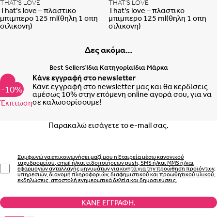
THAT'S LOVE
THAT'S LOVE
That’s love – πλαστικο
That’s love – πλαστικο
μπιμπερο 125 ml(θηλη 1 οπη
μπιμπερο 125 ml(θηλη 1 οπη
σιλικονη)
σιλικονη)
Δες ακόμα…
Best Sellers
Ίδια Κατηγορία
Ιδια Μάρκα
Κάνε εγγραφή στο newsletter
Κάνε εγγραφή στο newsletter μας και θα κερδίσεις
-10%
αμέσως 10% στην επόμενη online αγορά σου, για να
σε καλωσορίσουμε!
Έκπτωση
Email
Συμφωνώ να επικοινωνήσει μαζί μου η Εταιρεία μέσω κανονικού
ταχυδρομείου, email ή/και ειδοποιήσεων push, SMS ή/και MMS ή/και
εφαρμογών ανταλλαγής μηνυμάτων για κινητά για την προώθηση προϊόντων,
υπηρεσιών, διανομή πληροφοριών, διαφημιστικού και προωθητικού υλικού,
εκδηλώσεις, αποστολή ενημερωτικά δελτία και δημοσιεύσεις.
ΚΆΝΕ ΕΓΓΡΑΦΉ.