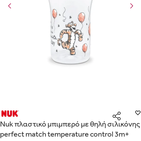
Είναι για δώρο;
Με την προσφορά
θα λάβεις δωρεάν το είδος με τη
ΟΧΙ
ΝΑΙ
χαμηλότερη τιμή αν αγοράσεις τουλάχιστον
Μήνυμα
Με την προσφορά
κερδίζεις έκπτωση
στο καλάθι, αν αγοράσεις
τουλάχιστον
με την ειδική σήμανση.
Από
Λεπτομέρειες που θα ήθελες να γνωρίζουμε για το δώρο σου
ΠΗΓΑΙΝΕ ΣΤΟ ΚΑΛΑΘΙ
(
)
ΑΠΟΘΉΚΕΥΣΕ
Nuk πλαστικό μπιμπερό με θηλή σιλικόνης
perfect match temperature control 3m+