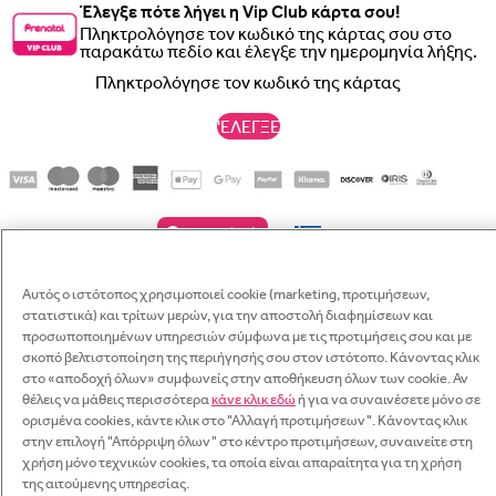
Έλεγξε πότε λήγει η Vip Club κάρτα σου!
Πληκτρολόγησε τον κωδικό της κάρτας σου στο
παρακάτω πεδίο και έλεγξε την ημερομηνία λήξης.
'ΕΛΕΓΞΕ
© 2026 Prénatal Μονοπρόσωπη ΑΕΒΕ. All rights reserved. Φορολογική Έδρα :
Πλατεία Ιπποδάμειας 8, 18535 Πειραιάς - ΑΦΜ 094253629, αριθμός ΓΕΜΗ
Αυτός ο ιστότοπος χρησιμοποιεί cookie (marketing, προτιμήσεων,
Γραπτό μήνυμα
στατιστικά) και τρίτων μερών, για την αποστολή διαφημίσεων και
54945309000. Πληροφορίες για Παραγγελίες: τηλ. 210-2856936
προσωποποιημένων υπηρεσιών σύμφωνα με τις προτιμήσεις σου και με
Σύνδεση
σκοπό βελτιστοποίηση της περιήγησής σου στον ιστότοπο. Κάνοντας κλικ
WhatsApp
Managed by
NMC
Ξεχάσατε τον κωδικό σας;
στο «αποδοχή όλων» συμφωνείς στην αποθήκευση όλων των cookie. Αν
Κάνε εγγραφή
Διεύθυνση e-mail
θέλεις να μάθεις περισσότερα
κάνε κλικ εδώ
ή για να συναινέσετε μόνο σε
Αντιγραφή
Έχασες τον κωδικό σου; Πληκτρολόγησε το όνομα χρήστη ή τη
ορισμένα cookies, κάντε κλικ στο "Αλλαγή προτιμήσεων". Κάνοντας κλικ
Κρατήστε πατημένο για αντιγραφή
διεύθυνση email σου.
στην επιλογή "Απόρριψη όλων" στο κέντρο προτιμήσεων, συναινείτε στη
Διεύθυνση e-mail
Κωδικός πρόσβασης
Θα λάβεις μεσω mail ένα link για να δημιουργήσεις ένα νέο.
Email
χρήση μόνο τεχνικών cookies, τα οποία είναι απαραίτητα για τη χρήση
της αιτούμενης υπηρεσίας.
Διεύθυνση e-mail