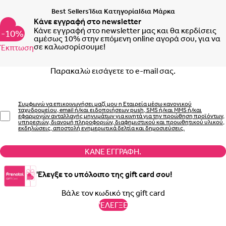
Best Sellers
Ίδια Κατηγορία
Ιδια Μάρκα
Κάνε εγγραφή στο newsletter
Κάνε εγγραφή στο newsletter μας και θα κερδίσεις
-10%
αμέσως 10% στην επόμενη online αγορά σου, για να
σε καλωσορίσουμε!
Έκπτωση
Email
Συμφωνώ να επικοινωνήσει μαζί μου η Εταιρεία μέσω κανονικού
ταχυδρομείου, email ή/και ειδοποιήσεων push, SMS ή/και MMS ή/και
εφαρμογών ανταλλαγής μηνυμάτων για κινητά για την προώθηση προϊόντων,
υπηρεσιών, διανομή πληροφοριών, διαφημιστικού και προωθητικού υλικού,
εκδηλώσεις, αποστολή ενημερωτικά δελτία και δημοσιεύσεις.
ΚΆΝΕ ΕΓΓΡΑΦΉ.
'Ελεγξε το υπόλοιπο της gift card σου!
'ΕΛΕΓΞΕ