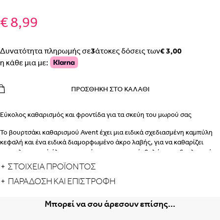
€ 8,99
Δυνατότητα πληρωμής σε
3
άτοκες δόσεις των
€ 3,00
η κάθε μια με:
ΠΡΟΣΘΉΚΗ ΣΤΟ ΚΑΛΆΘΙ
Εύκολος καθαρισμός και φροντίδα για τα σκεύη του μωρού σας
Το βουρτσάκι καθαρισμού Avent έχει μια ειδικά σχεδιασμένη καμπύλη
κεφαλή και ένα ειδικά διαμορφωμένο άκρο λαβής, για να καθαρίζει
αποτελεσματικά όλους τους τύπους μπιμπερό, θηλών και εξοπλισμού
τροφοδοσίας. Οι ανθεκτικές τρίχες υψηλής πυκνότητας καθαρίζουν με
ΣΤΟΙΧΕΙΑ ΠΡΟΪΟΝΤΟΣ
ασφάλεια και χωρίς γρατσουνιές.
ΠΑΡΆΔΟΣΗ ΚΑΙ ΕΠΙΣΤΡΟΦΉ
Χαρακτηριστικά
:
Μπορεί να σου άρεσουν επίσης...
Εύκολος καθαρισμός μπιμπερό και θηλών.
Βουρτσάκι με καμπυλοειδή κεφαλή για εύκολο καθαρισμό.