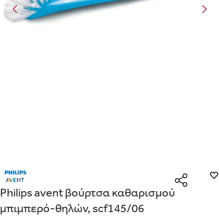
Είναι για δώρο;
Με την προσφορά
θα λάβεις δωρεάν το είδος με τη
ΟΧΙ
ΝΑΙ
χαμηλότερη τιμή αν αγοράσεις τουλάχιστον
Μήνυμα
Με την προσφορά
κερδίζεις έκπτωση
στο καλάθι, αν αγοράσεις
τουλάχιστον
με την ειδική σήμανση.
Από
Λεπτομέρειες που θα ήθελες να γνωρίζουμε για το δώρο σου
ΠΗΓΑΙΝΕ ΣΤΟ ΚΑΛΑΘΙ
(
)
ΑΠΟΘΉΚΕΥΣΕ
Philips avent βούρτσα καθαρισμού
μπιμπερό-θηλών, scf145/06