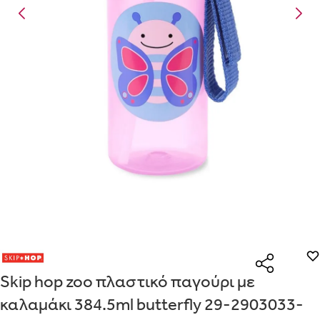
Είναι για δώρο;
Με την προσφορά
θα λάβεις δωρεάν το είδος με τη
ΟΧΙ
ΝΑΙ
χαμηλότερη τιμή αν αγοράσεις τουλάχιστον
Μήνυμα
Με την προσφορά
κερδίζεις έκπτωση
στο καλάθι, αν
αγοράσεις τουλάχιστον
με την ειδική σήμανση.
Από
Λεπτομέρειες που θα ήθελες να γνωρίζουμε για το δώρο σου
ΠΗΓΑΙΝΕ ΣΤΟ ΚΑΛΑΘΙ
(
)
ΑΠΟΘΉΚΕΥΣΕ
Skip hop zoo πλαστικό παγούρι με
καλαμάκι 384.5ml butterfly 29-2903033-