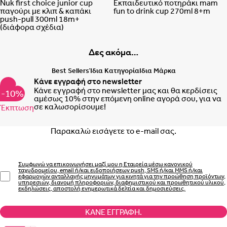
Nuk first choice junior cup
Εκπαιδευτικό ποτηράκι mam
παγούρι με κλιπ & καπάκι
fun to drink cup 270ml 8+m
push-pull 300ml 18m+
(διάφορα σχέδια)
Δες ακόμα…
Best Sellers
Ίδια Κατηγορία
Ιδια Μάρκα
Κάνε εγγραφή στο newsletter
Κάνε εγγραφή στο newsletter μας και θα κερδίσεις
-10%
αμέσως 10% στην επόμενη online αγορά σου, για να
σε καλωσορίσουμε!
Έκπτωση
Email
Συμφωνώ να επικοινωνήσει μαζί μου η Εταιρεία μέσω κανονικού
ταχυδρομείου, email ή/και ειδοποιήσεων push, SMS ή/και MMS ή/και
εφαρμογών ανταλλαγής μηνυμάτων για κινητά για την προώθηση προϊόντων,
υπηρεσιών, διανομή πληροφοριών, διαφημιστικού και προωθητικού υλικού,
εκδηλώσεις, αποστολή ενημερωτικά δελτία και δημοσιεύσεις.
ΚΆΝΕ ΕΓΓΡΑΦΉ.