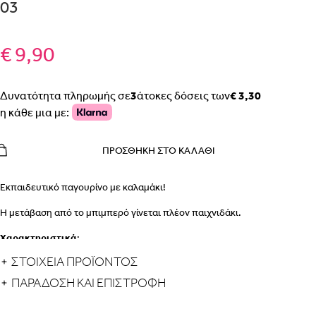
03
€ 9,90
Δυνατότητα πληρωμής σε
3
άτοκες δόσεις των
€ 3,30
η κάθε μια με:
ΠΡΟΣΘΉΚΗ ΣΤΟ ΚΑΛΆΘΙ
Εκπαιδευτικό παγουρίνο με καλαμάκι!
Η μετάβαση από το μπιμπερό γίνεται πλέον παιχνιδάκι.
Χαρακτηριστικά
:
ΣΤΟΙΧΕΙΑ ΠΡΟΪΟΝΤΟΣ
Το καλαμάκι λυγίζει, ώστε όταν κλείνει το καπάκι, να παραμένει
καθαρό και να μην τρέχει σταγόνα.
ΠΑΡΆΔΟΣΗ ΚΑΙ ΕΠΙΣΤΡΟΦΉ
Ηλικία: 12 μηνών+
Ιμάντας για εύκολο και ασφαλές κράτημα.