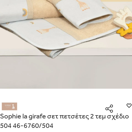
Είναι για δώρο;
Με την προσφορά
θα λάβεις δωρεάν το είδος με τη
ΟΧΙ
ΝΑΙ
χαμηλότερη τιμή αν αγοράσεις τουλάχιστον
Μήνυμα
Με την προσφορά
κερδίζεις έκπτωση
στο καλάθι, αν
αγοράσεις τουλάχιστον
με την ειδική σήμανση.
Από
Λεπτομέρειες που θα ήθελες να γνωρίζουμε για το δώρο σου
ΠΗΓΑΙΝΕ ΣΤΟ ΚΑΛΑΘΙ
(
)
ΑΠΟΘΉΚΕΥΣΕ
Sophie la girafe σετ πετσέτες 2 τεμ σχέδιο
504 46-6760/504