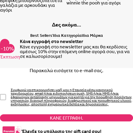
Βρεφική μπουρνουζοπετσέτα
winnie the pooh για αγόρι
γαλάζια με αρκουδάκι για
αγόρι
Δες ακόμα…
Best Sellers
Ίδια Κατηγορία
Ιδια Μάρκα
Κάνε εγγραφή στο newsletter
Κάνε εγγραφή στο newsletter μας και θα κερδίσεις
-10%
αμέσως 10% στην επόμενη online αγορά σου, για να
σε καλωσορίσουμε!
Έκπτωση
Email
Συμφωνώ να επικοινωνήσει μαζί μου η Εταιρεία μέσω κανονικού
ταχυδρομείου, email ή/και ειδοποιήσεων push, SMS ή/και MMS ή/και
εφαρμογών ανταλλαγής μηνυμάτων για κινητά για την προώθηση προϊόντων,
υπηρεσιών, διανομή πληροφοριών, διαφημιστικού και προωθητικού υλικού,
εκδηλώσεις, αποστολή ενημερωτικά δελτία και δημοσιεύσεις.
ΚΆΝΕ ΕΓΓΡΑΦΉ.
'Ελεγξε το υπόλοιπο της gift card σου!