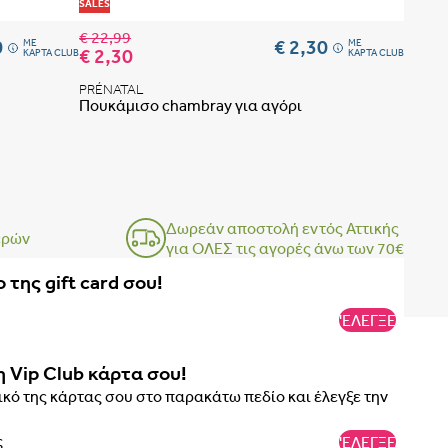
Προσθήκη στη λίστα αγαπημένων
Προσθήκη 
SALES
€ 22,99
0
€ 2,30
ME
ME
€ 2,30
ΚΑΡΤΑ CLUB
ΚΑΡΤΑ CLUB
PRÉNATAL
Πουκάμισο chambray για αγόρι
Δωρεάν αποστολή εντός Αττικής
ερών
για ΟΛΕΣ τις αγορές άνω των 70€
 ΤΟ ΣΟΥΤΙΕΝ ΠΩΣ ΠΑΙΡΝΟΥΜΕ ΤΑ ΜΕΤΡΑ
ΒΗΜΑ 1
 της gift card σου!
ΒΗΜΑ 2
'ΕΛΕΓΞΕ
η Vip Club κάρτα σου!
κό της κάρτας σου στο παρακάτω πεδίο και έλεγξε την
'ΕΛΕΓΞΕ