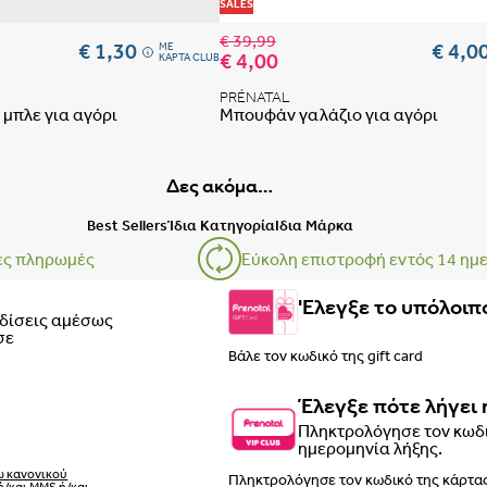
 αγαπημένων
Προσθήκη στη λίστα αγαπημένων
SALES
€ 39,99
€ 1,30
€ 4,0
ME
€ 4,00
ΚΑΡΤΑ CLUB
PRÉNATAL
 μπλε για αγόρι
Μπουφάν γαλάζιο για αγόρι
Δες ακόμα…
Οδηγός μεγεθών μαμάς
Best Sellers
Ίδια Κατηγορία
Ιδια Μάρκα
ες πληρωμές
Εύκολη επιστροφή εντός 14 ημ
ΕΣΩΡΟΥΧΑ ΕΓΚΥΜΟΣΥΝΗΣ –
'Ελεγξε το υπόλοιπο
ρδίσεις αμέσως
σε
Έλεγξε πότε λήγει 
Πληκτρολόγησε τον κωδι
ημερομηνία λήξης.
ΒΗΜΑ 1
ω κανονικού
ή/και MMS ή/και