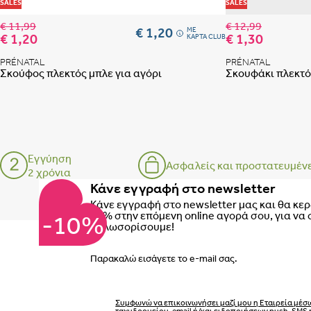
Προσθήκη στη λίστα
SALES
SALES
€ 11,99
€ 12,99
€ 1,20
ME
€ 1,20
€ 1,30
ΚΑΡΤΑ CLUB
PRÉNATAL
PRÉNATAL
Σκούφος πλεκτός μπλε για αγόρι
Σκουφάκι πλεκτό
Εγγύηση
Ασφαλείς και προστατευμέν
2 χρόνια
Κάνε εγγραφή στο newsletter
Κάνε εγγραφή στο newsletter μας και θα κε
10% στην επόμενη online αγορά σου, για να 
-10%
καλωσορίσουμε!
Email
Συμφωνώ να επικοινωνήσει μαζί μου η Εταιρεία μέσ
ταχυδρομείου, email ή/και ειδοποιήσεων push, SMS 