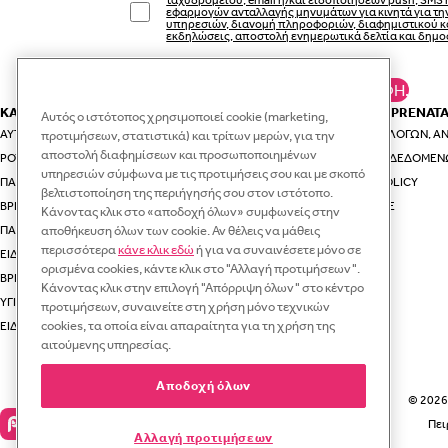
εφαρμογών ανταλλαγής μηνυμάτων για κινητά για τ
υπηρεσιών, διανομή πληροφοριών, διαφημιστικού κ
εκδηλώσεις, αποστολή ενημερωτικά δελτία και δημο
ΚΆΝΕ ΕΓΓΡΑΦΉ.
ΚΑΤΗΓΟΡΙΕΣ
ΕΣΥ ΚΑΙ Η PRENAT
Αυτός ο ιστότοπος χρησιμοποιεί cookie (marketing,
ΑΥΤΟΚΊΝΗΤΟ & ΤΑΞΊΔΙ
ΟΔΗΓΟΊ ΕΠΙΛΟΓΏΝ, ΑΝ
προτιμήσεων, στατιστικά) και τρίτων μερών, για την
αποστολή διαφημίσεων και προσωποποιημένων
ΡΟΎΧΑ ΚΑΙ ΑΞΕΣΟΥΆΡ ΓΙΑ ΤΗ ΜΑΜΆ
ΠΡΟΣΤΑΣΊΑ ΔΕΔΟΜΈΝ
υπηρεσιών σύμφωνα με τις προτιμήσεις σου και με σκοπό
ΠΑΙΔΙΚΆ ΡΟΎΧΑ
VIP CLUB POLICY
βελτιστοποίηση της περιήγησής σου στον ιστότοπο.
ΒΡΕΦΙΚΆ ΡΟΎΧΑ
RECYCLE.ME
Κάνοντας κλικ στο «αποδοχή όλων» συμφωνείς στην
ΠΑΙΔΙΚΆ ΠΑΠΟΎΤΣΙΑ
αποθήκευση όλων των cookie. Αν θέλεις να μάθεις
περισσότερα
κάνε κλικ εδώ
ή για να συναινέσετε μόνο σε
ΕΊΔΗ ΓΙΑ ΤΗ ΒΌΛΤΑ ΜΕ ΤΟ ΜΩΡΌ ΣΑΣ
ορισμένα cookies, κάντε κλικ στο "Αλλαγή προτιμήσεων".
ΒΡΕΦΙΚΆ ΚΑΙ ΠΑΙΔΙΚΆ ΕΊΔΗ ΓΙΑ ΤΟ ΣΠΊΤΙ
Κάνοντας κλικ στην επιλογή "Απόρριψη όλων" στο κέντρο
ΥΓΙΕΙΝΉ
προτιμήσεων, συναινείτε στη χρήση μόνο τεχνικών
cookies, τα οποία είναι απαραίτητα για τη χρήση της
ΕΊΔΗ ΦΑΓΗΤΟΎ ΓΙΑ ΜΩΡΆ
αιτούμενης υπηρεσίας.
Αποδοχή όλων
© 2026 
Πει
Αλλαγή προτιμήσεων