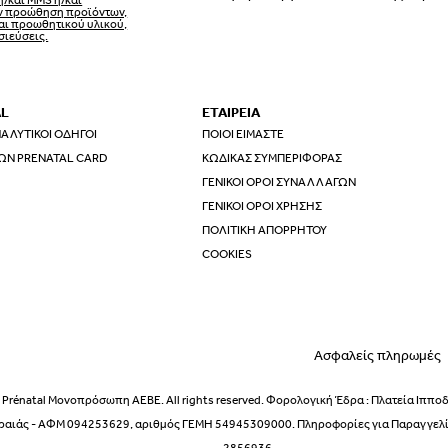
ην προώθηση προϊόντων,
αι προωθητικού υλικού,
σιεύσεις.
AL
ΕΤΑΙΡΕΙΑ
ΑΛΥΤΙΚΟΊ ΟΔΗΓΟΊ
ΠΟΙΟΙ ΕΊΜΑΣΤΕ
ΩΝ PRENATAL CARD
ΚΏΔΙΚΑΣ ΣΥΜΠΕΡΙΦΟΡΆΣ
ΓΕΝΙΚΟΊ ΌΡΟΙ ΣΥΝΑΛΛΑΓΏΝ
ΓΕΝΙΚΟΊ ΌΡΟΙ ΧΡΉΣΗΣ
ΠΟΛΙΤΙΚΉ ΑΠΟΡΡΉΤΟΥ
ΕΣΩΡΟΥΧΑ ΕΓΚΥΜΟΣΥΝΗΣ –
COOKIES
Ασφαλείς πληρωμές
ΕΣΩΡΟΥΧΑ ΓΙΑ ΜΕΤΑ ΤΟΝ Τ
Prénatal Μονοπρόσωπη ΑΕΒΕ. All rights reserved. Φορολογική Έδρα : Πλατεία Ιππο
ραιάς - ΑΦΜ 094253629, αριθμός ΓΕΜΗ 54945309000. Πληροφορίες για Παραγγελίε